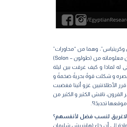
وكريتياس”، وهما من “محاورات”
الفيلسوف اليوناني أفلاطون الشهيرة التي كتبت في القرن الرابع قبل الميلاد. استقى افلاطون معلوماته من (طولون – Solon)
 له لماذا و كيف غرقت بين ليلة
سان طولون أن أطلانتس كانت موجودة قبل 9000 سنة من عصره و شكلت قوةً بحريةً ضخمةً و
رر الأطلانتيين غزو أثينا فغضبت
القرون، ناقش الكثير و الكثير من
وقعها تحديدًا؟.
 الاغريق لنسب فضل لأنفسهم
؟
روادة إلى أن جاء (هاينريش شليمان