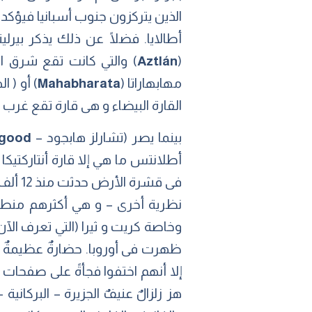
الذين يتركزون جنوب أسبانيا فيؤكد
(
Aztlán
) والتي كانت تقع شرق ال
مهابهاراتا (
Mahabharata
) أو ( ا
القارة البيضاء و هى قارة تقع غرب
بينما يصر (تشارلز هابجود –
pgood
أطلانتس ما هي إلا قارة أنتاركتيك
فى قشرة الأرض حدثت منذ 12 ألف عام.
نظرية أخرى – و هي أكثرهم منطقية
ظهرت فى أوروبا. حضارةٌ عظيمةٌ اه