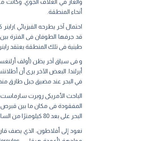
والغاز في الغلاف الجوي. وكانت مو
أنحاء المنطقة.
احتمال آخر يطرحه الفيزيائي )راينر
طينية فى تلك المنطقة يعتقد راينر أ
و فى سياق آخر يظن (أولف أرلنغ
أيرلندا. البعض الآخر يرى أن أطلان
في البحر عند مضيق جبل طارق منذ حوالي 00
الباحث الأمريكى روبرت سارماست ذ
البحر على بعد 80 كيلومترًا من الساحل الجنوبي الشرقي لقبرص. ويؤكد أن قبرص هو الجزء الناجي من الجزيرة الغارقة.
نعود إلى أفلاطون، الذي يصف قارة