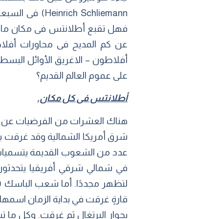
ch Schliemann
عن كم المديح فى محاورات أفلاطو
أفلاطون – الاغريق الأوائل البسطاء
على عموم العالم القديم؟
أطلانتس فى كل مكان.
هناك العشرات من الفرضيات عن مكا
شرق أمريكا الشمالية وقد غرقت بس
عدد من الشعوب القديمة يتسميات
في شمالي شرقي أفريقيا يتحدثون 
لتظهر مجددًا. أما شعب الباسك (
قارةٍ غرقت في بداية الزمان اسمها أ
بجوار البرتغال ثم غرقت. وكل ما ت