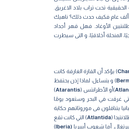
ادة الحقيقية تحت تراب بلاد الاغريق.
ل تقبع أطلانتس فى مكان ما منتظرةً من يكتشفها؟ لم تكن أرض اليونان عامرةً منذ 11 ألف عام فكيف حدث ذلك؟ ناهيك
لنتيين الأوغاد. فهل قهر أجداد
، المنحلة أخلاقيًا، و التى سيطرت
) يؤكد أن القارة الغارقة كانت
Berm
) و يتساءل: لماذا إذن يحتفظ
Atlan
)أو الأطرانتس (
Atarantis
)
تي غرقت في البحر وستعود يومًا
ا يتناقلون فى موروثاتهم حكاية
انتيدا (
Atlantida
) التي كانت تقع
رتغال. أما شعوب أيبيريا
(Iberia
)