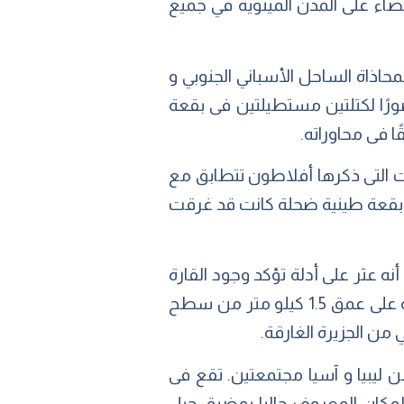
قضاء على المدن المينوية في جميع
محاذاة الساحل الأسباني الجنوبي و
الأقمار الصناعية صورًا لكتلتين مستطيلتين فى بقعة
ا فى محاوراته.
ت التى ذكرها أفلاطون تتطابق مع
 بقعة طينية ضحلة كانت قد غرقت
 عثر على أدلة تؤكد وجود القارة
المفقودة فى مكان ما بين قبرص و سوريا وذلك بعد اكتشاف آثارٍ بشريةٍ لمستوطناتٍ بشريةٍ على عمق 1.5 كيلو متر من سطح
 ليبيا و آسيا مجتمعتين. تقع فى
بيض المتوسط وهو المكان المعروف حاليا بمضيق جبل