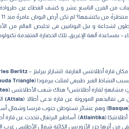
Heinri) فى السبعينات من القرن التاسع عشر و كشف الغطاء عن طرو
فه
ن لشجاعة و نبل اليونانيين فى تخليص العالم من الأط
 – بمساعدة آلهة الإغريق، تلك الحضارة المتقدمة تكنولوجيًا
ن قارة أطلانتس الغارقة. (تشارلز بيرليتز –
Charles Berlitz
بب النشاط الغير طبيعي لمثلث بيرمودا (
uda Triangle
ٍ مشابهةٍ لقارة أطلانتس؟ هناك شعب الأطلانتس (
tes
فى تقاليدهم الموروثة عن قارة تدعى أطالا (
Attala)
ال
Basque
) وهم عشائر تستوطن جنوب فرنسا وشمال أسباني
طلانتيكا (
Atlaintika
). أساطير البرتغال تتحدث عن قارة أطل
بقى من أثرها جزر الأزوريس الكائنة شمال الأطلسي غرب الب