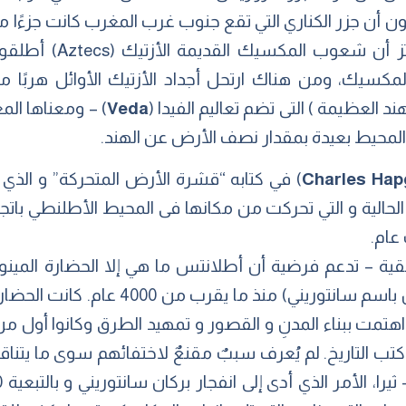
ون أن جزر الكناري التي تقع جنوب غرب المغرب كانت جزءًا
أطالايا. فضلًا عن ذلك 
مكسيك، ومن هناك ارتحل أجداد الأزتيك الأوائل هربًا م
لهند العظيمة ) التى تضم تعاليم الفيدا (
Veda
) – ومعناها المع
 المحيط بعيدة بمقدار نصف الأرض عن الهند.
Charles Ha
) في كتابه “قشرة الأرض المتحركة” و الذي 
ا الحالية و التي تحركت من مكانها فى المحيط الأطلنطي ب
 – تدعم فرضية أن أطلانتس ما هي إلا الحضارة المينوية ا
وخاصة كريت و ثيرا (التي تعرف الآن باسم سا
تمت ببناء المدنِ و القصور و تمهيد الطرق وكانوا أول من ا