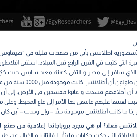
.
الأسطورية اطلانتس يأتي من صفحات قليلة في “طيماوس 
م الذي سافر إلى مصر و التقى كهنة معبد سايس حيث حُكِى
وضحاها. يقول أفلاطون على ل
لا أن أخلاقهم فسدت و عاثوا مفسدين في الأرض. إلى أن ق
لعنتها عليهم فانتهى بها الأمر إلى قاع المحيط. وعلى مر 
ذا ما كانت أطلانتس موجودة حقًا – وإن وجدت – أين كان م
نتس فعلا؟ أم هي مجرد بروباجاندا إعلامية من صنع
ياذة التي حكت حكاياتٍ مليئةً بالفانتازيا و الخيال عن ط