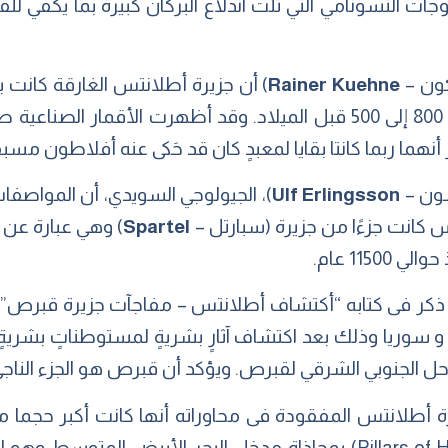
جات التسونامي التي تلت اندلاع البركان كبيرة بما يكفي لل
 كون –
Rainer Kuehne
) أن جزيرة أطلانتس الغارقة كانت ب
قد جرفها الطوفان فى الفترة بين 800 إلى 500 قبل الميلاد. وقد أظهرت 
نهما ربما كانتا بقايا لمعبدٍ كان قد حَكى عنه أفلاطون مسبقً
سون –
Ulf Erlingsson
)، الجيولوجي السويدي، أن المواصفا
تس كانت جزءًا من جزيرة (سبارتل –
Spartel
) وهي عبارة عن
115 عام.
كر فى كتابه “أكتشاف أطلانتس – مفاجآت جزيرة قبرص” أنه
 أطلانتس المفقودة فى محاوراته أنها كانت أكبر حجما من
مواجهة (أعمدة هرقل – Pillars of Hercules) بمحاذاة مدخل البحر الأ