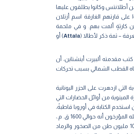
 من أطلانتس وكانوا يطلقون عليها
يذكر بيرليتز أن شعوب المكسيك القديمة الأزتيك (Aztecs) أطلقوا على قارتهم الغارقة اسم أزتلان
ن كارثةٍ ألمت بهم. و في ملحمة
رفة – ثمة ذكر لأطالا (
Attala
) أو
كتب مقدمته ألبيرت أينشتاين، أن
اتجاه القطب الشمالي بسبب تحركات
لتي ازدهرت على الجزر اليونانية
نتوريني) منذ ما يقرب من 4000 عام. كانت الحضارة المينوية من أوائل الحضارات التي
ستخدم الكتابة في أوروبا قاطبةً،
إلا أنهم اختفوا فجأةً على صفحات كتب التاريخ. لم يُعرف سببٌ مقنعٌ لاختفائهم سوى ما يتناقله المؤرخون أنه حوالي 1600 ق. م.،
هز زلزالٌ عنيفٌ الجزيرة – البركانية – ثيرا، الأمر الذي أدى إلى انفجار بركان سانتوريني و بالتبعية 10 مليون طن من الصخور والرماد