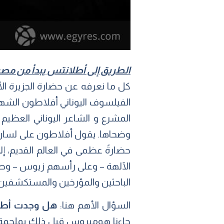
الطريق إلى أطلانتس يبدأ من مصر
كل ما نعرفه عن حضارة الجزيرة 
المشرع و الشاعر اليوناني العظي
حضارةً عظمى في العالم القديم، إ
الآلهة – وعلى رأسهم زيوس – وصبت 
الباحثين والمؤرخين والمستكشفين إ
السؤال الأهم هنا:
هل وجدت أطلا
جاءنا هوميروس قبل ذلك بملحمة الإل