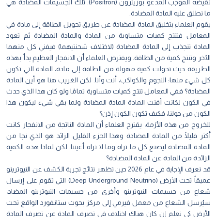
نقيضه الموجب المدعو بوزيترون (Positron). تلك الجسيمات المضادة هي
ما نطلق عليه المادة المضادة.
يقوم العلماء بتخليق المادة المضادة عن طريق تحويل الطاقة إلى مادة في
المعامل فتنتج كميات متساوية من المادة والمادة المضادة ثم تعود
المادة تنجذب إلى المادة المضادة (لاختلاف شحنتيهما) فيفني كل منهما
الآخر وتنتج كمية من الطاقة. ويفترض العلماء أن الانفجار العظيم بدأ بهذه
الطريقة حيث تحولت كمية مهولة من الطاقة إلى مادة، المادة التي تكون
كل شيء منها: النجوم والكواكب، أنت وأنا. لكن الغريب هنا هو أين المادة
المضادة؟ ففي المعامل تنتج كميات متساوية تمامًا ولو كان هذا الذي حدث
في الكون لكانت أفنت المادة المادة المضادة ولما بقي شيء ليكون هذا
الكون من حولنا، فكيف تكون الكون إذن؟
للخروج من هذه الأزمة، يقترح العلماء أن المادة الناتجة من الانفجار كانت
أكثر قليلًا من المادة المضادة وهذا الجزء القليل الزائد هو الذي نجا من
المادة المضادة ليصنع كل ما تراه وما لا تراه أعيننا. لكن لماذا هذه الكمية
الزائدة من المادة عن المادة المضادة؟
قد نعرف الإجابة في عام 2026 حين تظهر نتائج تجربة الكشف عن النيوترينو
عميقاً تحت الأرض (Deep Underground Neutrino) التي تقوم على إرسال
شعاع من جسيمات النيوترينو وأخرى من جسيمات النيوترينو المضاد،
سيُرسل الشعاع من معمل فيرمي إلى مركز بحوث ستانفورد الواقع تحت
الأرض كي نعلم إن كان هناك اختلاف في تصرف المادة عن تصرف المادة