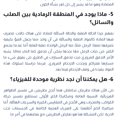
المضادة وهو ما قد يشير إلى حل لغز نشأة الكون.
5- ماذا يوجد في المنطقة الرمادية بين الصلب
والسائل؟
نفهم جيدا الحالة الصلبة والحالة السائلة للمادة لكن هناك حالات تتصرف
فيها المادة كالمواد الصلبة والسائلة في آنٍ واحد مما يجعل التنبؤ بكيفية
تصرفها صعبًا. الرمل مثلًا؛ حبة الرمل الواحدة صلبة للغاية أما عندما يتجمع
الكثير من حبات الرمل معًا نجدها يمكن أن تتدفق كما الماء تمامًا. يشبه
الأمر التدفق المروري حيث تتدفق السيارات في الطرق حتى يعوق شيء ما
مسارها فتتراكم ويحدث الازدحام المروري. فربما دراستنا لسلوك هذه
المواد يفيدنا في وقف الازدحام فيما بعد.
6- هل يمكننا أن نجد نظرية موحدة للفيزياء؟
حتى الآن هناك نظريتان شاملتان هما أنجح نظريتين في تفسير الظواهر
الفيزيائية: النسبية العامة وميكانيكا الكم، الأولى تستطيع تفسير حركة
الكواكب والمجرات وهي الأنجح في المقاييس الكبيرة والسرعات الهائلة، أما
ميكانيكا الكم أطلعتنا على الفيزياء العجيبة الكامنة في الجسيمات تحت
الذرية. لكن المشكلة هنا هو تعارض النظريتين مع بعضهما في أمرٍ ما.