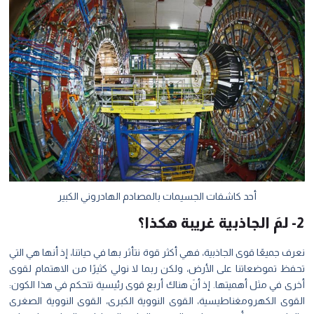
أحد كاشفات الجسيمات بالمصادم الهادروني الكبير
2- لمَ الجاذبية غريبة هكذا؟
نعرف جميعًا قوى الجاذبية، فهي أكثر قوة نتأثر بها في حياتنا، إذ أنها هي التي
تحفظ تموضعاتنا على الأرض، ولكن ربما لا نولي كثيرًا من الاهتمام لقوى
أخرى في مثل أهميتها. إذ أنَ هناك أربع قوى رئيسية تتحكم في هذا الكون:
القوى الكهرومغناطيسية، القوى النووية الكبرى، القوى النووية الصغرى