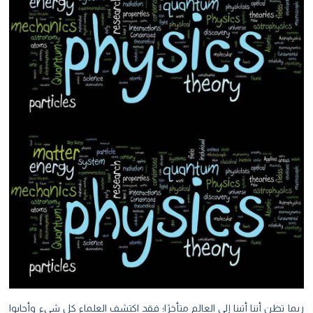
ربما تظن أننا أتينا إلى العالم متأخرًا؛ فقد اكتشف العلماء كل شيء وأجابوا