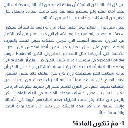
عن كل الأسئلة. لكن الحقيقة أن هناك العديد من الأسئلة والمعضلات التي
تقف أمام العلم ولم يستطع حلها بعد. وقد قامت الفيزياء بالفعل بحل
الكثير من المشكلات وأجابت عن الكثير من الأسئلة.
تخيل معي لو أن العالِم نيوتن ظهر فجأة من آلة زمنية ما، لابد أنه سيكون
سعيدًا لما وصلت إليه فيزياء اليوم؛ الأشياء التي كانت تعتبر من أكبر الألغاز
في القرون الماضية أصبحت الآن تُدرس للطلاب حديثي العهد بالفيزياء
(ماهية النجوم على سبيل المثال)، كان نيوتن أيضًا ليندهش من التجارب
الضخمة التي أجريناها مثل المصادم الهادروني الكبير ((Large Hadron
Collider الموجود في سويسرا، وربما شعر بالقلق حين يعلم أن النظرية التي
وضعها للجاذبية أطاحت بها نظرية النسبية لأينشتاين، ولا داعي للذكر أن
غرابة ميكانيكا الكم ستصعقه وإن كان لدى العلماء حاليًا نفس الشعور.
لكنه بالطبع كان ليسعد مما آلت إليه الفيزياء الحديثة من إنجازات من
اكتشاف طبيعة الضوء في القرن التاسع عشر إلى معرفة مكونات الذرة في
القرن العشرين وحتى اكتشاف موجات الجاذبية في العام الماضي. لكن
بالرغم من ذلك، يقر علماء الفيزياء بعدم امتلاكهم أجوبة كل الأسئلة،
وإليك سبعة من أكبر هذه الأسئلة التي يعتبر كل منها بوابةً للتفكر
والفلسفة أحيانًا:
1- ممَّ تتكون المادة؟