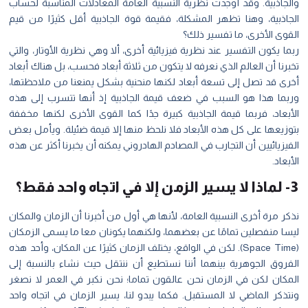
والجاذبية. وقد أوجدت نظرية النسبية العامة المعادلات المناسبة لحساب
الجاذبية، وهنا تظهر المشكلة، فقيمة قوة الجاذبية أقل كثيرًا من قيم
القوى الأخرى، ما تفسير ذلك؟
ربما يكون التفسير عند نظرية فيزيائية أخرى، ألا وهي نظرية الأوتار، والتي
تخبرنا أن العالم الذي نعرفه لا يتكون من ثلاثة أبعاد فحسب، بل هناك أبعاد
أخرى قد تصل إلى تسعة أبعاد لكنها منحنية بشكل يمنعنا من ملاحظتها،
وربما هذا هو السبب في ضعف قيمة الجاذبية إذ أنها تتسرب إلى هذه
الأبعاد، فربما قيمة الجاذبية كبيرة جدًا كما القوى الأخرى لكنها مخففة
بتوزيعها على كل هذه الأبعاد فلا نلحظ منها إلا قيمة ضئيلة. ويأمل بعض
الفيزيائيين أن التجارب في المصادم الهادروني يمكنه أن يخبرنا أكثر عن هذه
الأبعاد.
3- لماذا لا يسير الزمن إلا في اتجاه واحد فقط؟
نذكر مرة أخرى النسبية العامة، لأنها هي أول من أخبرنا أن الزمان والمكان
ليسا منفصلين تمامًا عن بعضهما، ولكنهما يكونان معا ما يسمى الزمكان
(Space Time). لكن في الواقع، يختلف الزمان كثيرًا عن المكان، وأحد هذه
الفروق الجوهرية بينهما أننا نستطيع أن ننتقل حيث نشاء بالنسبة إلى
المكان لكن في الزمان نحن عالقون تماما؛ نحن نكبر في العمر لا نصغر
ونتذكر الماضي لا المستقبل. فكما يبدو لنا، يسير الزمان في اتجاه واحد