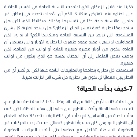
ذكرنا منذ قليل الزمكان الذي اعتمدت النسبية العامة في تفسير الجاذبية
على انحناءه بينما تفترض ميكانيكا الكم أن الأحداث تحدث في زمكان غير
منحني، والنسبية جيدة جدًا في تفسيرها وكذلك ميكانيكا الكم، لكن هل
سنجد يومًا نظرية كمية تفسر انحناء الزمكان؟ هل سنجد نظرية كل شيء
المنشودة التي تربط بين النسبية العامة وميكانيكا الكم؟ لا ندري. لكن
المحاولات لا تنتهي؛ فمنذ عقود ظهرت لنا نظرية الأوتار والتي تفترض أن
المادة تتكون من أوتار مهتزة صغيرة للغاية أو لوالب من الطاقة، لكن
يذهب بعض العلماء إلى أن الفضاء نفسه هو الذي يتكون من لوالب
صغيرة.
استمتعت كل نظرية بنجاحها وبالتطبيقات الناتجة عنها لكن لم تُختبر أي من
النظريتين معمليًا كي تكون هي نظرية كل شيء التي لازالت تحيرنا.
7-كيف بدأت الحياة؟
في البداية، كانت الأرض خالية من الحياة، وظلت كذلك لمدة نصف مليار عام،
ثم دبت فيها الحياة وأخذت تتطور من حينها إلى هذه اللحظة، لكن كيف
بدأت الحياة من الأساس؟ لم بدأت قي ذلك الوقت تحديدًا؟ يعتقد العلماء
أن التطور البيولوجي كان مسبوقًا بتطور كيميائي حيث شرعت المركبات غير
العضوية البسيطة تتفاعل مع بعضها حتى أنتجت المركبات العضوية
المعقدة وتمت هذه العملية في المحيطات، لكن ما الذي دفع بهذا التطور