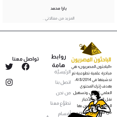
يارا محمد
المزيد من مقالاتي ..
روابط
تواصل معنا
هامة
«الباحثون المصريون» هي
الرئيسيَّة
مبادرة علمية تطوعية تم
تدشينها في 4/8/2014،
اتصل بنا
بهدف إثراء المحتوى
من نحن
العلمي العربي، وتسهيل
نقل المواد والأخبار
تطوَّع معنا
العلمية للمهتمين بها
من المصريين والعرب،
أقسام