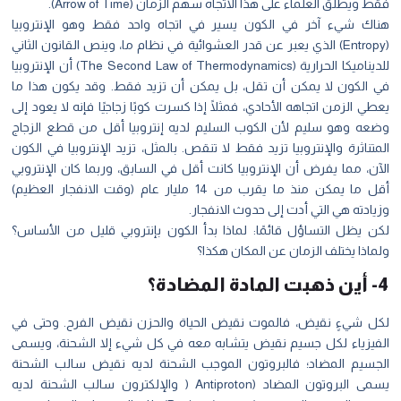
فقط ويطلق العلماء على هذا الاتجاه سهم الزمان (Arrow of Time).
هناك شيء آخر في الكون يسير في اتجاه واحد فقط وهو الإنتروبيا
(Entropy) الذي يعبر عن قدر العشوائية في نظام ما، وينص القانون الثاني
للديناميكا الحرارية (The Second Law of Thermodynamics) أن الإنتروبيا
في الكون لا يمكن أن تقل، بل يمكن أن تزيد فقط. وقد يكون هذا ما
يعطي الزمن اتجاهه الأحادي، فمثلًا إذا كسرت كوبًا زجاجيًا فإنه لا يعود إلى
وضعه وهو سليم لأن الكوب السليم لديه إنتروبيا أقل من قطع الزجاج
المتناثرة والإنتروبيا تزيد فقط لا تنقص. بالمثل، تزيد الإنتروبيا في الكون
الآن، مما يفرض أن الإنتروبيا كانت أقل في السابق، وربما كان الإنتروبي
أقل ما يمكن منذ ما يقرب من 14 مليار عام (وقت الانفجار العظيم)
وزيادته هي التي أدت إلى حدوث الانفجار.
لكن يظل التساؤل قائمًا: لماذا بدأ الكون بإنتروبي قليل من الأساس؟
ولماذا يختلف الزمان عن المكان هكذا؟
4- أين ذهبت المادة المضادة؟
لكل شيءٍ نقيض، فالموت نقيض الحياة والحزن نقيض الفرح. وحتى في
الفيزياء لكل جسيم نقيض يتشابه معه في كل شيء إلا الشحنة، ويسمى
الجسيم المضاد؛ فالبروتون الموجب الشحنة لديه نقيض سالب الشحنة
يسمى البروتون المضاد (Antiproton ( والإلكترون سالب الشحنة لديه