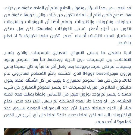
قد تتعجب من هذا السؤال وتقول بالطبع نعلم أن المادة مكونة من ذرات.
هذا صحيح فنحن نعلم أن المادة تتكون من ذرات، والتي بدورها مكونة من
بروتونات ونيترونات وإلكترونات. ونعلم أيضا أن البروتونات والنيترونات
تتكون من أجزاء أصغر تسمى الكواركات (Quarks). لكن هل يمكن
باستمرار البحث اكتشاف أجسام أصغر تتكون منها الكواركات؟ لا نعلم
بالضبط.
لدينا بالفعل ما يسمى النموذج المعياري للجسيمات، والذي يفسر
التفاعلات بين الجسيمات دون الذرية وبعضها. تنبأ هذا النموذج بوجود
جسيمات لم نكن نعرف بوجودها بعد ولعل آخر ما تنبأ به كان جسيمًا يدعى
بوزون هيجز(Higgs boson) الذي اكتشفه باحثو المُصادم الهادروني عام
2012. ولكن حتى هذا النموذج المعياري لا يجيب عن كل الأسئلة، فكما يقول
د.لينكون العالم في فيزياء الجسيمات «لا يفسر النموذج المعياري كل شيء
فمثلا لا يفسر لم يوجد بوزون هيجز من الأساس ولماذا يمتلك هذه الكتلة
الضئيلة». حتى لو وجدنا حلا لهذه المشكلة لم ينتهي اللغز بعد فنحن نعلم
مثلا أن الذرة متعادلة كهربيًا لأن عدد البروتونات الموجبة يساوي عدد
الإلكترونات السالبة لكن لماذا يحدث ذلك؟ لماذا حال أي شيء في الكون
كما هو؟ لا أحد يعرف.