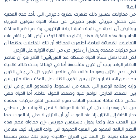
أيضا؟
من محاولات تفسير ذلك ظهرت نظرية د.جيرمي التي تأخذ هذه القضية
على محملٍ فيزيائي فيُعبر د.جيرمي عن نشأة الحياة بقوانين الفيزياء
ويفترض أن الحياة هي نتيجة حتمية لزيادة الإنتروبي. وتدعم نظم المحاكاة
الحاسوبية هذه الفكرة؛ فعند إنشاء محاكاة لكوكب أرض ناشئ تقام عليه
التفاعلات الكيميائية العادية، أظهرت المحاكاة أن تلك التفاعلات يمكنها أن
تنتج مركبات معقدة يحتمل أن تكون جزء من الحياة الأولية على الأرض.
لكن لماذا تمثل نشأة الحياة مشكلة عند الفيزيائيين؟ الأمر هو أن عناصر
النظام الواحد يجب أن تكون متشابهة أما في كوننا لا يحدث ذلك، فالحياة
تعني عدم الاتزان وهو ما يخالف باقي عناصر الكون؛ كل شيء في الكون
يبحث عن الاستقرار والاتزان بين القوى، الكتاب على المكتب مثلا متزن بين
وزنه وطاقة الوضع التي تمنعه من السقوط، والصندوق الفارغ في اتزان
بين الضغط الخارجي الواقع عليه وضغط الهواء بداخله، أما الحياة فهي
عكس ذلك تمامًا؛ تستخدم النباتات ضوء الشمس لخلق مركبات معقدة
من الكربوهيدرات، حتى في الخلية الحيوانية لا تصل الأيونات على سطحي
جدار الخلية إلى الاتزان إلا عند الموت، أي أن الاتزان لا يعني إلا الموت. مما
يثير العجب حقا، وكما يقول د.ستيفين موريس «إن محاولة فهم هذه
النظم البالغة التعقيد هي العقبة الحقيقية التي تواجه الفيزياء. كيف نتعامل
مع نظم بعيدة كل البعد عن الاتزان -كالحياة- ومع ذلك تنظم نفسها