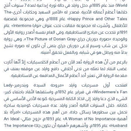
World) منذ عام 1885م، دخل وايلد في حالة ثورة إبداعية لمدة 7 سنوات أنتج
خلالها أعظم أعماله الأدبية. فصدر له «الأمير السعيد وحكايات أخرى-The
Happy Prince and Other Tales» عام 1888م، وهي مجموعة قصصية
للأطفال. ونُشرت له مجموعة مقالات تحت عنوان «نوايا-Intentions» عام
1891م تتحدث عن مبادئ الاستاطيقية، وفي العام نفسه أصدر روايته الأولى
والوحيدة «صورة دوريان جراي-The Picture of Dorian Gray»، وهي رواية
تحكي عن شاب وسيم يُدعى دوريان جراي يتمنى أن تكون له صورة تشيخ
بدلًا منه ويظل هو في شبابه، وبالفعل تتحقق أمنيته.
بالرغم من أنَّ هذه الرواية تُعد الآن من أعظم الكلاسيكيات؛ إلَّا أنَّها أثارت
غضب النقاد لما تمثله من تدني أخلاقي، دافع وايلد عن موقفه بعنف في
مقدمة الرواية التي تعتبر أحد أعظم الأعمال المدافعة عن الاستاطيقية.
افتتحت أول مسرحيات وايلد «مروحة السيدة ويندرمير-Lady
Windermere’s Fan» في فبراير عام 1892م، واستقبلها النُقاد باحتفاء كبير؛
الشيء الذي دعا وايلد إلى اتخاذ الكتابة المسرحية كنوعه الأدبي الأساسي في
كتاباته. خلال السنوات التالية أصدر وايلد عدة مسرحيات كوميدية ساخرة
تحمل بين سطورها رسائل جادة، من أهم هذه المسرحيات «امرأة بلا
أهمية-A Woman of No Importance» عام 1893م، «زوج مثالي- An Ideal
Husband» عام 1895م، وأشهرهم «أهمية أن تكون جادًا-The Importance