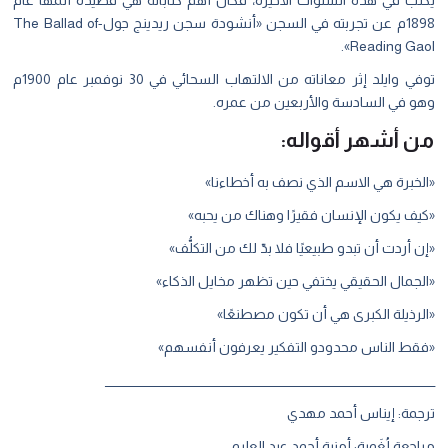
1898م عن تجربته في السجن «أنشودة سجن ريدينج جول-The Ballad of
Reading Gaol».
توفي وايلد إثر معاناته من الالتهاب السحائي في 30 نوفمبر عام 1900م
وهو في السادسة والأربعين من عمره.
من أشهر أقواله:
«الخبرة هي الاسم الذي نصف به أخطاءنا»
«كيف يكون الإنسان فقيرًا وهناك من يحبه»
«إن أردت أن تبدو طبيعيًا فلا بدّ لك من التكلُّف»
«الجمال الحقيقي يختفي حين تظهر مخايل الذكاء»
«الرذيلة الكبرى هي أن تكون مصطنعًا»
«فقط الناس محدودو التفكير يعرفون أنفسهم»
__________________________________________________________________
ترجمة: إيناس أحمد مهدي
مراجعة لُغَوية: أمنية أحمد عبد العليم