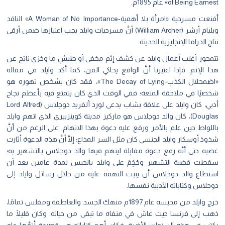
of Being Earnest» عام 1895م.
أقنعت مسرحية «امرأة بلا أهمية-A Woman of No Importance» الناقد
ويليام أرشر (William Archer) أنَّ مسرحيات وايلد يجب اعتبارها ضمن أرقى
نتاج الدراما الإنجليزية الحديثة.
تتمحور أغلب أعمال وايلد عن كشف إثم مخفي أو طيشٍ ما وخزي ناتج عن
هذا الإثم. فإذا اعتبرنا أنَّ الواقع يحاكي الفن، كما أكد وايلد في مقاله
«اضمحلال الكذب-The Decay of Lying»، فقد كان يشخص تهوره هو
شخصيًا في ملاحقة المتعة؛ ففي الوقت الذي كان يتمتع فيه بأعظم نجاح
أدبي، كان وايلد على علاقة بشاب يدعى لورد ألفريد دوجلاس (Lord Alfred
Douglas)، كان والد دوجلاس هو ماركيز مدينة كوينزبيري الذي اتهم وايلد
باللواط حين علم بالأمر ورفع عليه دعوة بهذا الاتهام. على الرغم من أنَّ
شذوذ أوسكار وايلد الجنسي كان مثل السر المذاع؛ إلَّا أنَّ هذه الدعوة أثارت
غضبه حتى أنَّه رفع دعوة مقابلة ليتهم فيها والد دوجلاس بالتشهير به؛
سقطت قضية التشهير وحُكِمَ على وايلد بالحبس لمدة عامين بعد أن
استطاع والد دوجلاس أن يثبت التهمة عليه من خلال رسائل وايلد إلى
دوجلاس وكتاباته الأدبية نفسها.
خرج وايلد من محبسه عام 1897م منهك الجسد والعاطفة ومفلس تمامًا،
ذهب إلى فرنسا حيث عاش في منفاه ما تبقى من حياته. وكان قليلًا ما
يكتب في هذه السنوات الأخيرة، فكان أهم كتاباته هي قصيدة أتمَّها عام