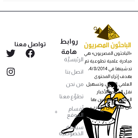
روابط
تواصل معنا
هامة
«الباحثون المصريون» هي
الرئيسيَّة
مبادرة علمية تطوعية تم
تدشينها في 4/8/2014،
اتصل بنا
بهدف إثراء المحتوى
من نحن
العلمي العربي، وتسهيل
نقل المواد والأخبار
تطوَّع معنا
العلمية للمهتمين بها
من المصريين والعرب،
أقسام
الموقع
سياسة
الخصوصيَّة