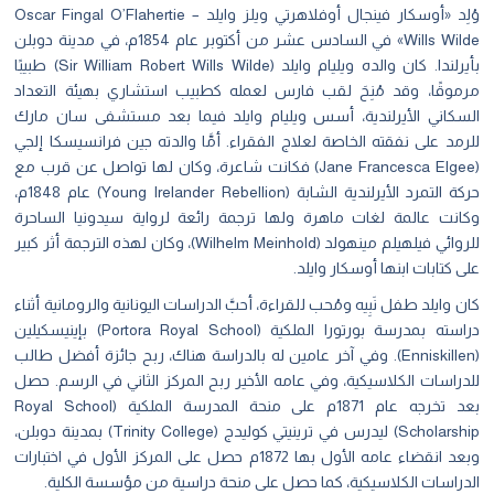
وُلِد «أوسكار فينجال أوفلاهرتي ويلز وايلد – Oscar Fingal O’Flahertie
Wills Wilde» في السادس عشر من أكتوبر عام 1854م، في مدينة دوبلن
بأيرلندا. كان والده ويليام وايلد (Sir William Robert Wills Wilde) طبيبًا
مرموقًا، وقد مُنِحَ لقب فارس لعمله كطبيب استشاري بهيئة التعداد
السكاني الأيرلندية، أسس ويليام وايلد فيما بعد مستشفى سان مارك
للرمد على نفقته الخاصة لعلاج الفقراء. أمَّا والدته جين فرانسيسكا إلجي
(Jane Francesca Elgee) فكانت شاعرة، وكان لها تواصل عن قرب مع
حركة التمرد الأيرلندية الشابة (Young Irelander Rebellion) عام 1848م،
وكانت عالمة لغات ماهرة ولها ترجمة رائعة لرواية سيدونيا الساحرة
للروائي فيلهيلم مينهولد (Wilhelm Meinhold)، وكان لهذه الترجمة أثر كبير
على كتابات ابنها أوسكار وايلد.
كان وايلد طفل نَبِيه ومُحب للقراءة، أحبَّ الدراسات اليونانية والرومانية أثناء
دراسته بمدرسة بورتورا الملكية (Portora Royal School) بإينيسكيلين
(Enniskillen). وفي آخر عامين له بالدراسة هناك، ربح جائزة أفضل طالب
للدراسات الكلاسيكية، وفي عامه الأخير ربح المركز الثاني في الرسم. حصل
بعد تخرجه عام 1871م على منحة المدرسة الملكية (Royal School
Scholarship) ليدرس في ترينيتي كوليدج (Trinity College) بمدينة دوبلن،
وبعد انقضاء عامه الأول بها 1872م حصل على المركز الأول في اختبارات
الدراسات الكلاسيكية، كما حصل على منحة دراسية من مؤسسة الكلية.