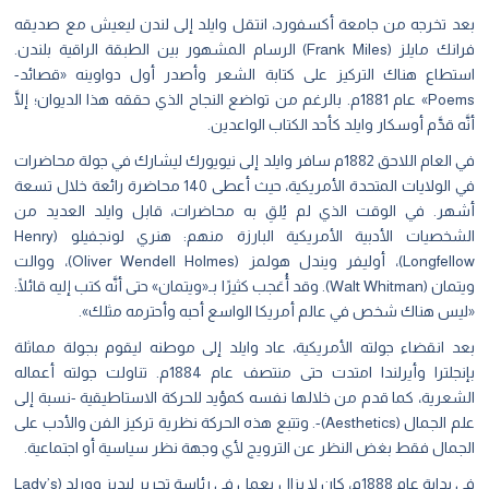
بعد تخرجه من جامعة أكسفورد، انتقل وايلد إلى لندن ليعيش مع صديقه
فرانك مايلز (Frank Miles) الرسام المشهور بين الطبقة الراقية بلندن.
استطاع هناك التركيز على كتابة الشعر وأصدر أول دواوينه «قصائد-
Poems» عام 1881م. بالرغم من تواضع النجاح الذي حققه هذا الديوان؛ إلَّا
أنَّه قدَّم أوسكار وايلد كأحد الكتاب الواعدين.
في العام اللاحق 1882م سافر وايلد إلى نيويورك ليشارك في جولة محاضرات
في الولايات المتحدة الأمريكية، حيث أعطى 140 محاضرة رائعة خلال تسعة
أشهر. في الوقت الذي لم يُلقِ به محاضرات، قابل وايلد العديد من
الشخصيات الأدبية الأمريكية البارزة منهم: هنري لونجفيلو (Henry
Longfellow)، أوليفر ويندل هولمز (Oliver Wendell Holmes)، ووالت
ويتمان (Walt Whitman). وقد أُعَجب كثيرًا بـ«ويتمان» حتى أنَّه كتب إليه قائلًا:
«ليس هناك شخص في عالم أمريكا الواسع أحبه وأحترمه مثلك».
بعد انقضاء جولته الأمريكية، عاد وايلد إلى موطنه ليقوم بجولة مماثلة
بإنجلترا وأيرلندا امتدت حتى منتصف عام 1884م. تناولت جولته أعماله
الشعرية، كما قدم من خلالها نفسه كمؤيد للحركة الاستاطيقية -نسبة إلى
علم الجمال (Aesthetics)-. وتتبع هذه الحركة نظرية تركيز الفن والأدب على
الجمال فقط بغض النظر عن الترويج لأي وجهة نظر سياسية أو اجتماعية.
في بداية عام 1888م، كان لا يزال يعمل في رئاسة تحرير ليديز وورلد (Lady’s