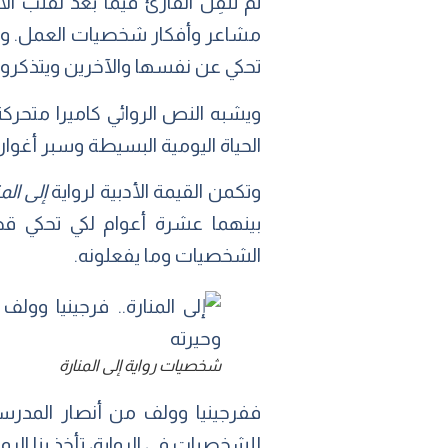
ثم تنقِل القارئ فيما بعد لقلب 
مشاعر وأفكار شخصيات العمل. وتُع
تحكي عن نفسها والآخرين ويتذكرو
ويشبه النص الروائي كاميرا متحرك
الحياة اليومية البسيطة وسبر أغوا
وتكمن القيمة الأدبية لرواية
إلى الم
بينهما عشرة أعوام لكي تحكي قص
الشخصيات وما يفعلونه.
شخصيات رواية إلى المنارة
ففرجينيا وولف من أنصار المدرسة 
للشخصيات في الرواية، تأخذ بنا الروا