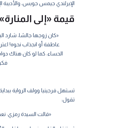
الإيرلندي جيمس جويس، والأديبة الإ
قيمة «إلى المنارة» 
«كان زوجها جالسًا، شارد الب
عاطفة أو انجذاب نحوه! اع
الحساء، كما لو كان هناك دوا
فكرت
تستهل فرجينيا وولف الرواية ببداي
تقول:
«قالت السيدة رمزي: نعم 