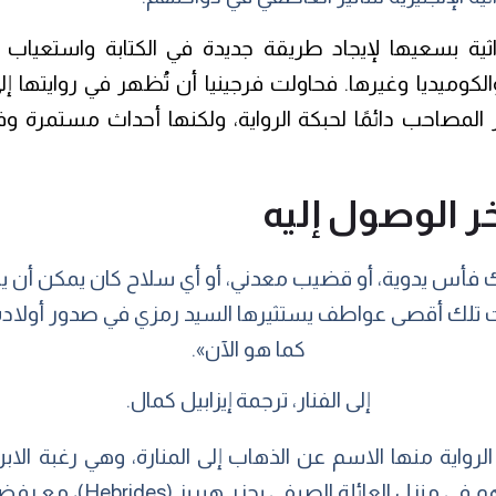
ثية بسعيها لإيجاد طريقة جديدة في الكتابة واستعياب ال
والكوميديا وغيرها. فحاولت فرجينيا أن تُظهر في روايتها إ
ر المصاحب دائمًا لحبكة الرواية، ولكنها أحداث مستمرة
تأخر الوصول إليه
 فأس يدوية، أو قضيب معدني، أو أي سلاح كان يمكن أن 
نت تلك أقصى عواطف يستثيرها السيد رمزي في صدور أولاده 
كما هو الآن».
إلى الفنار، ترجمة إيزابيل كمال.
 الرواية منها الاسم عن الذهاب إلى المنارة، وهي رغبة ال
رمزي (Ramsay) وذلك أثناء وج