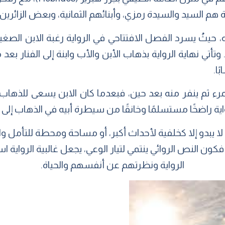
 هم السيد والسيدة رمزي، وأبنائهم الثمانية، وبعض الزائري
يه، حيثُ يسرد الفصل الافتتاحي في الرواية رغبة الابن الصغي
وتأتي نهاية الرواية بذهاب الأبن والأب وابنة إلى الفنار ب
ا.
لمرء ثم ينفر منه بعد حين، فبعدما كان الابن يسعى للذهاب 
ة راضخًا مستسلمًا وخانقًا من سيطرة أبيه في الذهاب إلى ا
ه لا يبدو إلا كخلفية لأحداث أكبر، أو مساحة ومحطة للتأمل 
كون النص الروائي ينتمي لتيار الوعي، يجعل غالبية الرواية 
الرواية ونظرتهم عن أنفسهم والحياة.