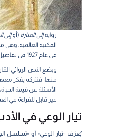
رواية
إلى المنارة
(أو
إلى الفنار- use
المكتبة العالمية. وهي 
في عام 1927 في تفاصيل أمور حياتية استلهمتها فرجينيا وولف من حياتها الشخصية.
ويضع النص الروائي القار
منها، فتتركه يفكر معها
الأسئلة عن قيمة الحياة،
غير قابل للقراءة في العصر
تيار الوعي في الأد
يُعرَف «تيار الوعي» أو «تسلسل ال