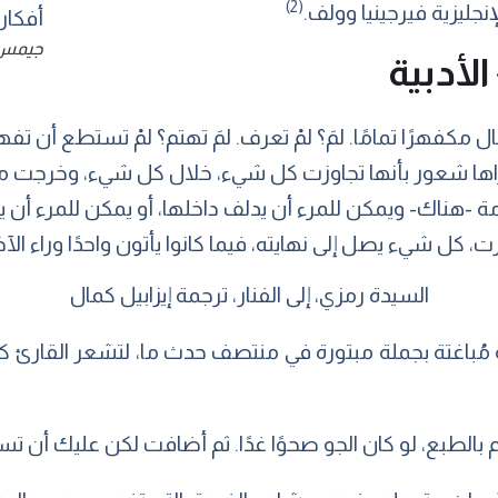
(2)
نجليزية فيرجينيا وولف.
جيمس 
الأدبية
ال مكفهرًا تمامًا. لمَ؟ لمْ تعرف. لمَ تهتم؟ لمْ تستطع أن ت
تراها شعور بأنها تجاوزت كل شيء، خلال كل شيء، وخرجت م
مة -هناك- ويمكن للمرء أن يدلف داخلها، أو يمكن للمرء أن 
، كل شيء يصل إلى نهايته، فيما كانوا يأتون واحدًا وراء الآخ
السيدة رمزي، إلى الفنار، ترجمة إيزابيل كمال
ة مُباغتة بجملة مبتورة في منتصف حدث ما، لتشعر القارئ ك
بالطبع، لو كان الجو صحوًا غدًا. ثم أضافت لكن عليك أن تست