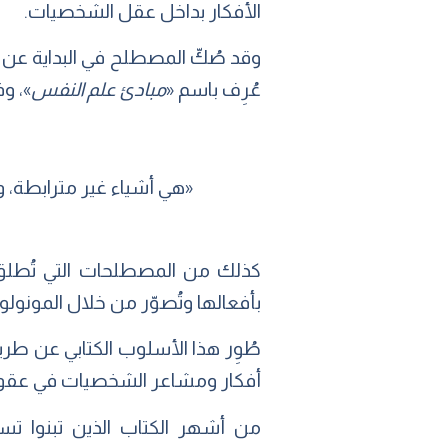
الأفكار بداخل عقل الشخصيات.
وقد صُكّ المصطلح في البداية عن 
عُرِف باسم «
مبادئ علم النفس
»، وف
«هي أشياء غير مترابطة، و
كذلك من المصطلحات التي تُطلق ع
بأفعالها وتُصوّر من خلال المونو
طُوِر هذا الأسلوب الكتابي عن طر
أفكار ومشاعر الشخصيات في عقولهم
من أشهر الكتاب الذين تبنوا تسل