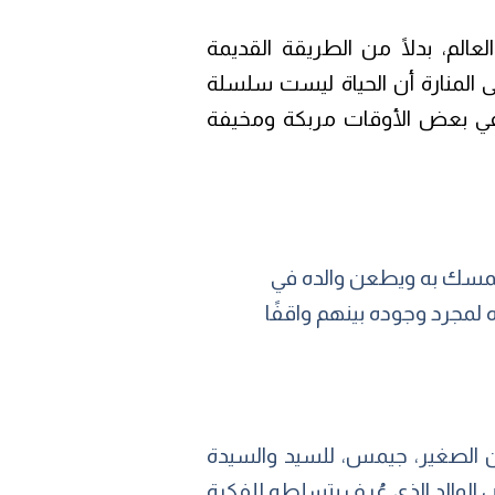
عالم، بدلًا من الطريقة القديمة
لى المنارة أن الحياة ليست سلسلة
 وفي بعض الأوقات مربكة ومخيفة
يمسك به ويطعن والده في
لمجرد وجوده بينهم واقفًا
ابن الصغير، جيمس، للسيد والسيدة
ودهم في منزل العائلة الصيفي بجزر هبريز (Hebrides)، مع رفض الوالد الذي عُرِف بتسلطه للفكرة