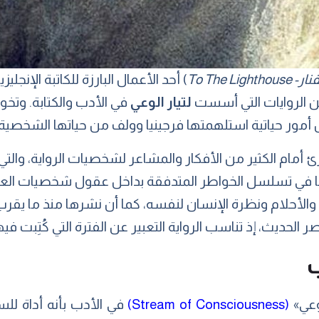
To The Lightho
) أحد الأعمال البارزة للكاتبة الإنجليز
من الروايات التي أسست
لتيار
الوعي
في الأدب والكتابة. وتخوض
ئ أمام الكثير من الأفكار والمشاعر لشخصيات الرواية، والت
 في تسلسل الخواطر المتدفقة بداخل عقول شخصيات العمل.
 والأحلام ونظرة الإنسان لنفسه، كما أن نشرها منذ ما يقرب 
 الحديث، إذ تناسب الرواية التعبير عن الفترة التي كُتِبت فيه
ب
وعي»
(Stream of Consciousness)
في الأدب بأنه أداة ل