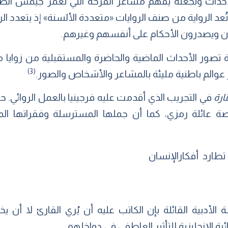
الأحداث وتجعله يفهم مشاعر الفرحة التي تغمر جيمس الصغ
د الرواية من صنف الروايات «متعددة الألسنة» إذ يتعدد ا
ن ويصدرون الأحكام على أنفسهم وغيرهم.
ة تصور الأحداث الماضية والحاضرة والمستقبلية من زوايا 
(3)
ر عوالم باطنية مليئة بالمشاعر والأشخاص والصور.
نارة
في التجريب الذي أقدمت عليه فرجينيا بالعمل الروائي. ح
ة عائلة رمزي، كما أن جملها المسترسلة وفقراتها الم
الأدبية القائلة بإن الكاتب عليه أن يُري القارئ لا أن ي
ئية الإنجليزية للتأثير العاطفي في دواخلهم.