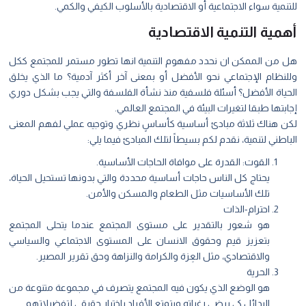
للتنمية سواء الاجتماعية أو الاقتصادية بالأسلوب الكيفي والكمي.
أهمية التنمية الاقتصادية
هل من الممكن ان نحدد مفهوم التنمية انها تطور مستمر للمجتمع ككل
وللنظام الإجتماعي نحو الأفضل أو بمعنى آخر أكثر آدمية؟ ما الذي يخلق
الحياة الأفضل؟ أسئلة فلسفية منذ نشأة الفلسفة والتي يجب بشكل دوري
إجابتها طبقا لتغيرات البيئة في المجتمع العالمي.
لكن هناك ثلاثة مبادئ أساسية كأساسٍ نظري وتوجيه عملي لفهم المعنى
الباطني لتنمية، نقدم لكم بسيطاً لتلك المبادئ فيما يلي:
القوت: القدرة على موافاة الحاجات الأساسية.
يحتاج كل الناس حاجات أساسية محددة والتي بدونها تستحيل الحياة،
تلك الأساسيات مثل الطعام والمسكن والأمن.
احترام-الذات
هو شعور بالتقدير على مستوى المجتمع عندما يتحلى المجتمع
بتعزيز قيم وحقوق الانسان على المستوى الاجتماعي والسياسي
والاقتصادي، مثل العِزة والكرامة والنزاهة وحق تقرير المصير.
الحرية
هو الوضع الذي يكون فيه المجتمع يتصرف في مجموعة متنوعة من
البدائل كي يرضي رغباته ويتمتع الأفراد باختيار حقيقي لتفضيلاتهم.