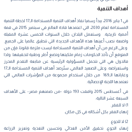
أهداف التنمية
في 1 يناير 2016، يبدأ رسميا نفاذ أهداف التنمية المستدامة الـ17 لخطة التنمية
المستدامة لعام 2030، التي اعتمدها قادة العالم في سبتمبر 2015 في قمة
أممية تاريخية. وستعمل البلدان خلال السنوات الخمس عشرة المقبلة
واضعة نصب أعينها هذه الأهداف الجديدة التي تنطبق عالميا على الجميع.
وعلى الرغم من أن أهداف التنمية المستدامة ليست ملزمة قانونا، فإن من
المتوقع أن تأخذ الحكومات زمام ملكيتها وتضع أطر وطنية لتحقيقها. ولذا
فالدول هي التي تتحمل المسؤولية الرئيسية عن متابعة التقدم المحرز
واستعراضه. وعلى الصعيد العالمي، ستُرصد أهداف التنمية المستدامة الـ17
وغاياتها الـ169 من خلال استخدام مجموعة من المؤشرات العالمي التي
تعتمدها اللجنة الإحصائية.
في أغسطس 2015 وافقت 193 دولة -من ضمنهم مصر- على الأهداف
السبعة عشر التالية:
1) لا للفقر.
إنهاء الفقر بكل أشكاله في كل مكان.
2) لا للجوع.
إنهاء الجوع، تحقيق الأمن الغذائي وتحسين التغذية وتعزيز الزراعة