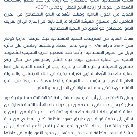
التنمية الاقتصادية. النمو الاقتصادي هو زيادة في عدد السلع والخدمات
المُنتَجة في الدولة، اي زيادة الناتج المحلي الإجمالي «GDP».
العديد من الدول النامية وصلت لأهداف النمو الاقتصادي في القرن
الماضي، لكن مستوى معيشة الأفراد مازالت ثابتة، في إشارة الى ان تعريف
النمو الاقتصادي هو أضيق من التنمية الاقتصادية.
هناك العديد من التعريفات للتنمية الاقتصادية حيث عرفها مارتيا كومار
سن «Amartya Sen» – وهو عالم اقتصاد وفلسفة وحاصل على جائزة
نوبل في العلوم الاقتصادية- بأنها نهج لتعظيم الحرية الحقيقية للشعوب.
التنمية هي عملية تحسين جودة حياة البشر وقدراتهم من خلال رفع
مستوى المعيشة واحترام الذات والحرية. يجب ان تُفهم التنمية على انها
عملية متعددة الأبعاد تحتوي تغيرات جذرية في البناء الإجتماعي والسلوك
العام للشعوب والمؤسسات القومية و ايضاً معدلات سريعة من النمو
الاقتصادي، خفض عدم المساواة في الدخل ومحو الفقر.
وعلى ذلك نخلص إلى أن النمو هو عملية زيادة تلقائية ثابتة مستمرة وتطور
بطئ تدريجي يحدث في جانب معين من جوانب الحياة، أما التنمية فعبارة عن
عملية تحقيق زيادة تراكمية متعمدة ودائمة تحدث عبر فترة من الزمن و
تحتاج إلى دفعة قوية عن طريق جهود منظمة تخرج المجتمع من حالة
الركود والتخلف إلى حالة التقدم والنمو. ويشير تقرير الأمم المتحدة إلى أن
مشكلة البلاد المتخلفة ليست في حاجتها إلى مجرد النمو، وإنما في حاجتها