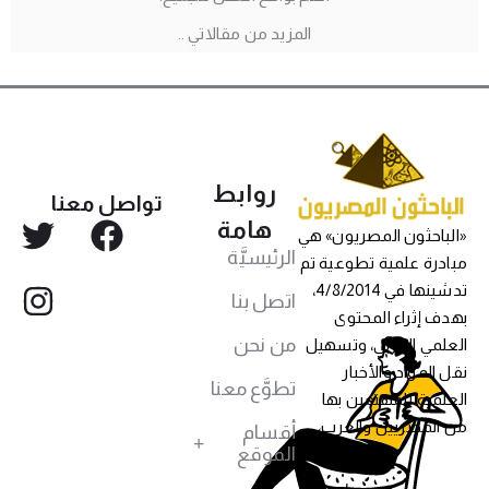
المزيد من مقالاتي ..
روابط
تواصل معنا
هامة
«الباحثون المصريون» هي
الرئيسيَّة
مبادرة علمية تطوعية تم
تدشينها في 4/8/2014،
اتصل بنا
بهدف إثراء المحتوى
من نحن
العلمي العربي، وتسهيل
نقل المواد والأخبار
تطوَّع معنا
العلمية للمهتمين بها
من المصريين والعرب،
أقسام
الموقع