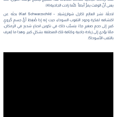
 أنَّ الوقتَ يمرُّ أبطأ كلّما زادت الجاذبية(4).
لاحقًا، نشر العالِم (كارل شوارزشيلد – Karl Schwarzschild) بحثَه عن
شافه لفكرة وجود الثقوب السوداء، حيث إنه إذا ضُغِطَ أيُّ جسمٍ كُرويٍ
رٍ إلى حجمٍ صغيرٍ جدًا، يتسبَّب ذلك في تكوين انحناءٍ شديدٍ في الزمكان،
ا يؤدي إلى زيادة جاذبية وكثافة تلك المنطقة بشكلٍ كبير، وهذا ما يُعرف
ثقب الأسود(5).