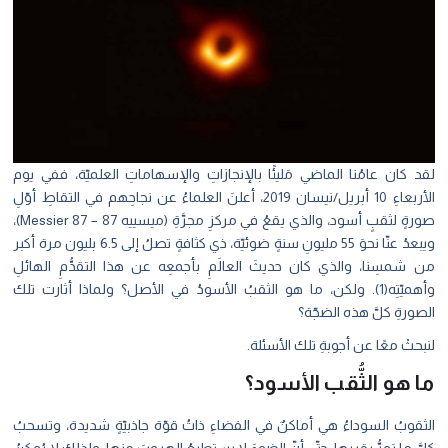
 كان عامُنا الماضي مَليئًا بالإنجازاتِ والإسهاماتِ العلميّة، ففي يوم
الأربعاءِ 10 أبريل/نيسان 2019، أعلنَ العلماءُ عن نجاحِهم في التقاطِ أوّلِ
صورةٍ لثقبٍ أسود، والذي يقعُ في مركزِ مجرَّةِ (ميسييه 87 – Messier 87)،
ويبعدُ عنّا نحوَ 55 مليونِ سنةٍ ضوئيّة، ذي كثافةٍ تصلُ إلى 6.5 بليون مرة أكبر
شمسِنا، والذي كان حديثَ العالَمِ بأجمعِه عن هذا التقدُّمِ الهائلِ
وأهميّتِه(1). ولكن، ما هو الثقبُ الأسودُ في الأصل؟ ولماذا أثارت تلك
ورةِ كلَّ هذه الضجّة؟
حثْ معًا عن أجوبةِ تلك الأسئلة.
 هو الثُّقب الأسود؟
قوبُ السوداءُ هي أماكنٌ في الفضاءِ ذاتُ قوّة جاذبيّةٍ شديدة، وتسحبُ