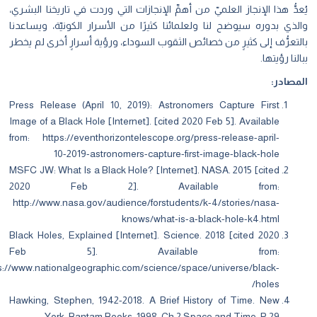
دُّ هذا الإنجاز العلميّ من أهمِّ الإنجازات التي وردت في تاريخنا البشري،
ذي بدوره سيوضح لنا ولعلمائنا كثيرًا من الأسرار الكونيّة، ويساعدنا
تعرُّف إلى كثيرٍ من خصائص الثقوب السوداء، ورؤية أسرارٍ أخرى لم يخطر
نا رؤيتها.
صادر:
Press Release (April 10, 2019): Astronomers Capture First
Image of a Black Hole [Internet]. [cited 2020 Feb 5]. Available
from:
https://eventhorizontelescope.org/press-release-april-
10-2019-astronomers-capture-first-image-black-hole
MSFC JW: What Is a Black Hole? [Internet]. NASA. 2015 [cited
2020 Feb 2]. Available from:
http://www.nasa.gov/audience/forstudents/k-4/stories/nasa-
knows/what-is-a-black-hole-k4.html
Black Holes, Explained [Internet]. Science. 2018 [cited 2020
Feb 5]. Available from:
https://www.nationalgeographic.com/science/space/universe/black-
holes/
Hawking, Stephen, 1942-2018. A Brief History of Time. New
York :Bantam Books, 1998, Ch.2 Space and Time, P.29