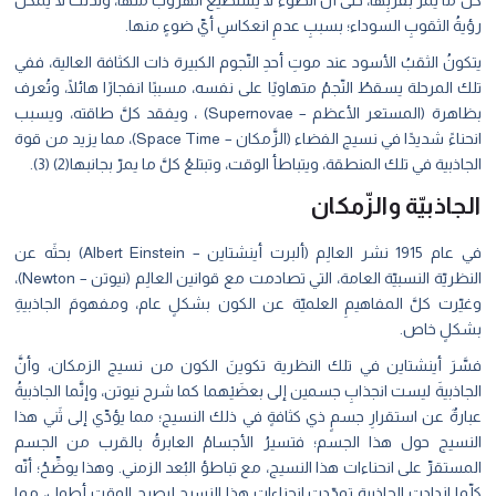
َ ما يَمرُّ بقربِها، حتّى أنّ الضوءَ لا يستطيعُ الهروبَ منها، ولذلك لا يُمكنُ
ةُ الثقوبِ السوداء؛ بسببِ عدمِ انعكاسِ أيِّ ضوءٍ منها.
ونُ الثقبُ الأسود عند موتِ أحدِ النّجوم الكبيرة ذات الكثافة العالية، ففي
 المرحلة يسقطُ النّجمُ متهاويًا على نفسه، مسببًا انفجارًا هائلًا، وتُعرف
بظاهرة (المستعر الأعظم – Supernovae) ، ويفقد كلَّ طاقته، ويسبب
انحناءً شديدًا في نسيج الفضاء (الزَّمكان – Space Time)، مما يزيد من قوة
اذبية في تلك المنطقة، ويتباطأ الوقت، وتبتلعُ كلَّ ما يمرّ بجانبها(2) (3).
جاذبيّة والزّمكان
في عام 1915 نشر العالِم (ألبرت أينشتاين – Albert Einstein) بحثَه عن
النظريّة النسبيّة العامة، التي تصادمت مع قوانين العالِم (نيوتن – Newton)،
ّرت كلَّ المفاهيمِ العلميّة عن الكون بشكلٍ عام، ومفهومَ الجاذبيةِ
كلٍ خاص.
َرَ أينشتاين في تلك النظرية تكوينَ الكون من نسيج الزمكان، وأنَّ
اذبيةَ ليست انجذابِ جسمين إلى بعضَيْهما كما شرح نيوتن، وإنَّما الجاذبيةُ
رةٌ عن استقرارِ جسمٍ ذي كثافةٍ في ذلك النسيج؛ مما يؤدِّي إلى ثَني هذا
سيج حول هذا الجسم؛ فتسيرُ الأجسامُ العابرةُ بالقرب من الجسم
ستقرِّ على انحناءات هذا النسيج، مع تباطؤ البُعد الزمني. وهذا يوضِّحُ؛ أنّه
ما ازدادت الجاذبية تمدّدت انحناءات هذا النسيج ليصبح الوقت أطول، مما