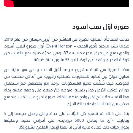
رة أوّل ثقب أسود
حدثت المفاجأة العلميّة الكبيرة في العاشر من أبريل/نيسان من عام 2019،
عندما نشر مرصد (أفق الحدث – Event Horizon) أولَ صورةٍ لثقبٍ أسود،
والذي يقبع في مركز مجرة ميسييه 87، وهي مجرَّةٌ كبيرةٌ تقع بالقرب من
ة العذراء، وتبعد عن كوكبنا نحو 55 مليون سنةٍ ضوئية.
 الصورة هي نتيجة مشروع مرصد أفق الحدث، والذي هو عبارة عن
ونٍ دوليّ بين ثمانية تلسكوبات لاسلكية راديوية، في أماكن مختلفة من
وكب، حيث شُغِّلَت جميع التلسكوبات تزامنًا مع بعضهم، مع استغلال
ان كوكب الأرض حول نفسه، وتوجيه كلِّ منهم على وِجهة معينة تِجاه
 الثقب، ممّا يتيح لكل واحدٍ منهم التقاط صورةٍ لجزءٍ من الثقب، وتجميع
 من البيانات الخاصة بذلك الجزء.
بناءً على ذلك؛ تم تجميع كل البيَّانات على حِدة، والتي وصل حجمها إلى 5
بيتابايت –أي ما يعادل 5000 تيرابايت- على أقراصٍ صلبة، وتحليلُها
ارزميّات ذات كفاءة عالية لتأتي لنا بهذا الإنجاز العلميّ الشيّق(5).