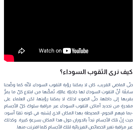
ف نرى الثقوب السوداء؟
ى الماضي القريب، كان لا يمكننا رؤية الثقوب السوداء، لأنّه كما وضَّحنا
قًا؛ أنَّ الثقوبَ السوداءَ لها جاذبيّة عاليّة، تُمكِّنها من ابتلاع كلِّ ما يمرُّ
بها إلى داخلها، حتّى الضوء؛ لذلك لا يمكننا رؤيتها، لكن العلماء على
رةٍ من تحديد أماكن الثقوب السوداء عبر مراقبة سلوك كلِّ الأجسام
ا فيهم النجوم- المحيطة بهذا المكان الذي يُشتبه في كونه ثقبًا أسود؛
 إنّ تلك الأجسام تبدأ بالدوران حول هذا المكان بسرعةٍ كبيرة. وكذلك
 مراقبة تغير الخصائص الفيزيائية لتلك الأجسام كلما اقتربَت منها.