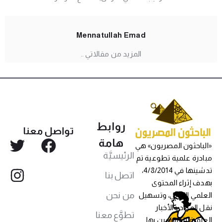
Mennatullah Emad
المزيد من مقالاتي ..
روابط
تواصل معنا
هامة
«الباحثون المصريون» هي
الرئيسيَّة
مبادرة علمية تطوعية تم
تدشينها في 4/8/2014،
اتصل بنا
بهدف إثراء المحتوى
من نحن
العلمي العربي، وتسهيل
نقل المواد والأخبار
تطوَّع معنا
العلمية للمهتمين بها