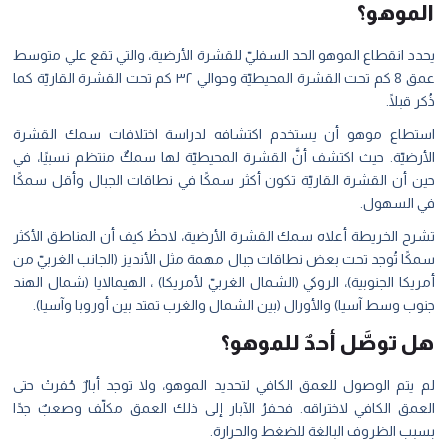
الموهو؟
يحدد انقطاع الموهو الحد السفليّ للقشرة الأرضية، والتي تقع علي متوسط
عمق 8 كم تحت القشرة المحيطيّة وحوالي ٣٢ كم تحت القشرة القاريّة كما
ذُكر قبلًا.
استطاع موهو أن يستخدم اكتشافه لدراسة اختلافات سمك القشرة
الأرضيّة. حيث اكتشف أنَّ القشرة المحيطيّة لها سمكٌ منتظم نسبيًا، في
حين أن القشرة القاريّة تكون أكثر سمكًا في نطاقات الجبال وأقل سمكًا
في السهول.
تشرح الخريطة أعلاه سمك القشرة الأرضية، لاحظْ كيف أن المناطق الأكثر
سمكًا تُوجد تحت بعض نطاقات جبال مهمة مثل الأنديز (الجانب الغربيّ من
أمريكا الجنوبية)، الروكي (الشمال الغربيّ لأمريكا) ، الهيمالايا (شمال الهند
جنوب وسط آسيا) والأورال (بين الشمال والغرب تمتد بين أوروبا وآسيا).
هل توصَّل أحدٌ للموهو؟
لم يتم الوصول للعمق الكافي لتحديد الموهو، ولا توجد أبارٌ حُفرتْ حتى
العمق الكافي لاختراقه. فحفرُ الآبار إلى ذلك العمق مكلّف وصعبٌ جدًا
بسبب الظروف البالغة للضغط والحرارة.