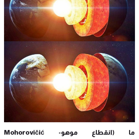
ما (انقطاع موهو- Mohorovičić