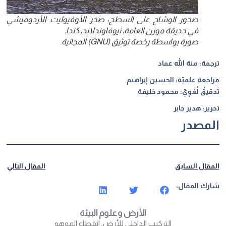
صخور الوشاح على السطح: صخر الأوفيوليت الأردوفيشي
في حديقة مورن العامة، نيوفاوندلاند، كندا.
صورة بواسطة رخصة توثيق (GNU) المجانية.
ترجمة: منة الله عماد
مراجعة علميّة: الحسين إبراهيم
تَدقيقٌ لُغَوِيّ: محمود خليفة
تحرير: هدير جابر
المصدر
المقال السابق
المقال التالي
شارك المقال:
الأرض وعلوم البيئة
التركيب الداخلي للأرض
,
انقطاع الموهو