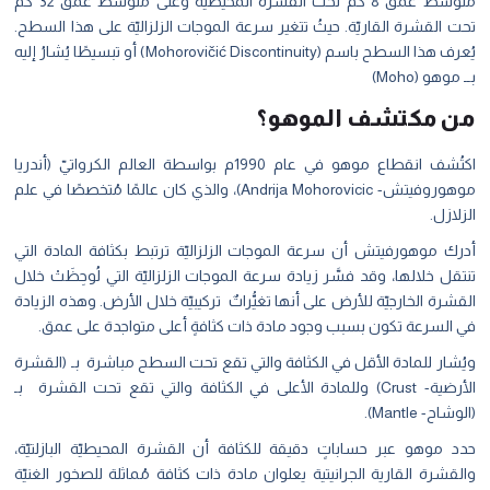
متوسط عمق 8 كم تحت القشرة المحيطية وعلى متوسط عمق 32 كم
تحت القشرة القاريّة. حيثُ تتغير سرعة الموجات الزلزاليّة على هذا السطح.
يُعرف هذا السطح باسم (Mohorovičić Discontinuity) أو تبسيطًا يُشارُ إليه
بــ موهو (Moho)
من مكتشف الموهو؟
ا
كتُشف انقطاع موهو في عام 1990م بواسطة العالم الكرواتيّ (أندريا
موهوروفيتش- Andrija Mohorovicic)، والذي كان عالمًا مُتخصصًا في علم
الزلازل.
أدرك موهورفيتش أن سرعة الموجات الزلزاليّة ترتبط بكثافة المادة التي
تنتقل خلالها، وقد فسَّر زيادة سرعة الموجات الزلزاليّة التي لُوحِظَتْ خلال
القشرة الخارجيّة للأرض على أنها تغيُّراتٌ تركيبيّة خلال الأرض. وهذه الزيادة
في السرعة تكون بسبب وجود مادة ذات كثافةٍ أعلى متواجدة على عمق.
ويُشار للمادة الأقل في الكثافة والتي تقع تحت السطح مباشرة بـ (القشرة
الأرضية- Crust) وللمادة الأعلى في الكثافة والتي تقع تحت القشرة بـ
(الوشاح- Mantle).
حدد موهو عبر حساباتٍ دقيقة للكثافة أن القشرة المحيطيّة البازلتيّة،
والقشرة القارية الجرانيتية يعلوان مادة ذات كثافة مُماثلة للصخور الغنيّة