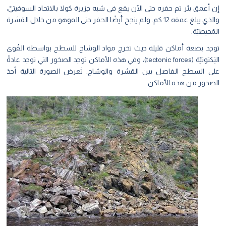
إن أعمق بئر تم حفره حتى الآن يقع في شبه جزيرة كولا بالاتحاد السوفيتيّ،
والذي يبلغ عمقه 12 كم.
ولم ينجح أيضًا الحفر حتى الموهو من خلال القشرة
المُحيطيّة.
توجد بضعة أماكن قليلة حيث تخرج مواد الوشاح للسطح بواسطة القُوى
التِكتونيّة (tectonic forces)، وفي هذه الأماكن توجد الصخور التي توجد عادةً
على السطح الفاصل بين القشرة والوشاح. تَعر
ض الصورة التالية أحدَ
الصخور من هذه الأماكن.