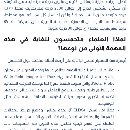
ل درجات الحرارة فيها إلى أكثر من مليون درجة فهرنهايت، من المتوقع
أن تسخّن الشمس الدرع إلى حوالي 2500 درجة فهرنهايت فقط (1.371
جة مئوية). حارق، أليس كذلك؟ ولكن إذا سار كل شئ كما هو مخطط،
سيحافظ هذا الدرع على الأجهزة الحساسة للحرارة داخل المركبة عند 85
ة فهرنهايت فقط (أي حوالي 30 درجة مئوية).
اذا العلماء متحمسون للغاية في هذه
مهمة الأولى من نوعها؟
هزة هذا المسبار تسعى للإجابة على أربعة أسئلة مختلفة حول الشمس:
أولًا، هناك كاميرا عالية التقنية، يُطلق عليها وحدة التصوير على نطاق
واسع لمسبار (باركر) الشمسي(Wide-Field Imager for Parker
Solar Probe)، والتي سوف تلتقط صورًا لما توشك المركبة الفضائية
على التحليق خلاله. وهذا سيسمح للعلماء بتزويد البيانات التي تجمعها
الأجهزة الأخري بصور مرئية لظواهر الطاقة الشمسية مثل
التوهجات.
جهاز آخر، يُسمى (FIELDS)، يقوم بقياس ووضع خرائط للمجالات
الكهربية والمغناطيسية داخل الغلاف الجوي الشمسي، مما يساعد
العلماء على فهم كيفية تفاعل هذه القوى مع الجسيمات ذات