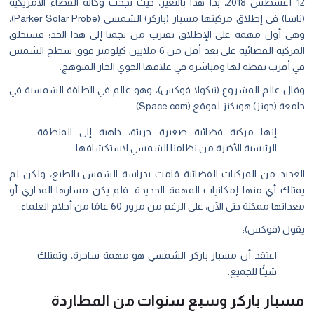
12 أغسطس 2018، بدأ هذا بالتغير، حيث نجحت وكالة الفضاء الأمريكية
(ناسا) في إطلاق مركبتها مسبار (باركر) الشمسي (Parker Solar Probe)،
ي أول مهمة على الإطلاق تقترب من نجمنا إلى هذا الحد؛ فستحلق
المركبة الفضائية على بعد أقل من 6 ملايين كيلومتر فوق سطح الشمس
 أقرب نقطة لها ومباشرة في غلافها الجوي الحار المتوهج.
ال عالم المشروع (نيكولا فوكس)، وهو عالم في الطاقة الشمسية في
عة (جونز) هوبكنز لموقع (Space.com):
إنها مركبة فضائية صغيرة جريئة، ذاهبة إلى المنطقة
الرئيسية الأخيرة من نظامنا الشمسي لاستكشافها.
عديد من المركبات الفضائية قامت بدراسة الشمس بالطبع، ولكن لم
تلك أي منها إمكانيات المهمة الجديدة: فلم يكن مسارها المداري أو
تها ممكنة حتى الآن، على الرغم من مرور 60 عامًا من أحلام العلماء.
ول (فوكس):
اعتقد أن مسبار باركر الشمسي هو مهمة ساحرة، وتمتلك
شيئًا للجميع.
بار باركر وسبع سنوات من المطاردة