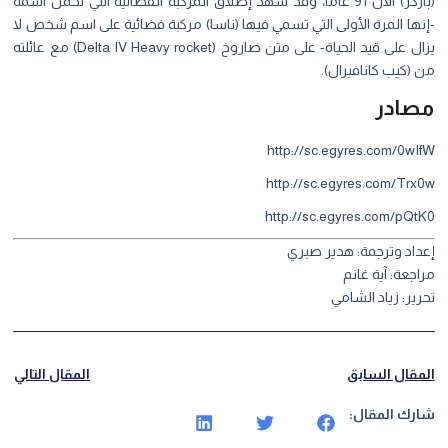
(باركر) الآن 91 عامًا، وقد شهد إطلاق المركبة الفضائية التي تحمل اسمه
ها المرة الأولى التي تسمي فيها (ناسا) مركبة فضائية على اسم شخص لا
يزال على قيد الحياة- على متن صاروخ (Delta IV Heavy rocket) مع عائلته
(كيب كانافيرال).
ادر
http://sc.egyres.com/0wI
http://sc.egyres.com/Trx
http://sc.egyres.com/pQt
داد وترجمة: هدير صبري
جعة: آية غانم
ير: زياد الشامي
مقال السابق
المقال التالي
رك المقال: