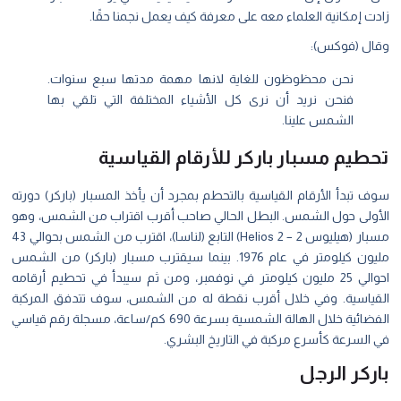
ت إمكانية العلماء معه على معرفة كيف يعمل نجمنا حقًا.
ال (فوكس):
نحن محظوظون للغاية لانها مهمة مدتها سبع سنوات.
فنحن نريد أن نرى كل الأشياء المختلفة التي تلقي بها
الشمس علينا.
طيم مسبار باركر للأرقام القياسية
 تبدأ الأرقام القياسية بالتحطم بمجرد أن يأخذ المسبار (باركر) دورته
أولى حول الشمس. البطل الحالي صاحب أقرب اقتراب من الشمس، وهو
مسبار (هيليوس 2 – Helios 2) التابع (لناسا)، اقترب من الشمس بحوالي 43
مليون كيلومتر في عام 1976. بينما سيقترب مسبار (باركر) من الشمس
احوالي 25 مليون كيلومتر في نوفمبر، ومن ثم سيبدأ في تحطيم أرقامه
قياسية. وفي خلال أقرب نقطة له من الشمس، سوف تتدفق المركبة
الفضائية خلال الهالة الشمسية بسرعة 690 كم/ساعة، مسجلة رقم قياسي
 السرعة كأسرع مركبة في التاريخ البشري.
ركر الرجل