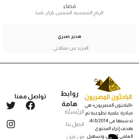
فضاء
الرياح الشمسية
,
الشمس
,
باركر
,
ناسا
هدير صبري
المزيد من مقالاتي ..
روابط
تواصل معنا
هامة
الباحثون المصريون» هي
الرئيسيَّة
بادرة علمية تطوعية تم
تدشينها في 4/8/2014،
اتصل بنا
هدف إثراء المحتوى
من نحن
لعلمي العربي، وتسهيل