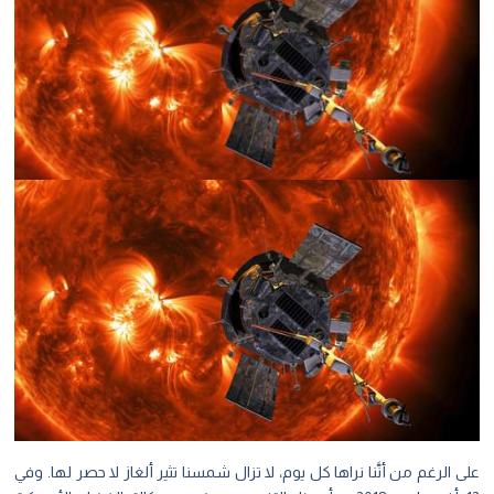
 الرغم من أنَّنا نراها كل يوم، لا تزال شمسنا تثير ألغاز لا حصر لها. وفي