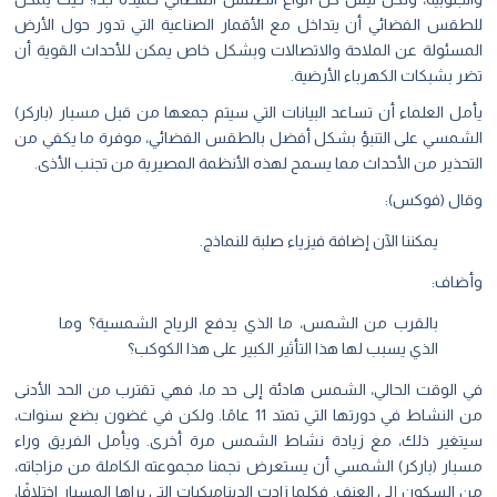
طقس الفضائي أن يتداخل مع الأقمار الصناعية التي تدور حول الأرض
مسئولة عن الملاحة والاتصالات وبشكل خاص يمكن للأحداث القوية أن
 بشبكات الكهرباء الأرضية.
مل العلماء أن تساعد البيانات التي سيتم جمعها من قبل مسبار (باركر)
شمسي على التنبؤ بشكل أفضل بالطقس الفضائي، موفرة ما يكفي من
تحذير من الأحداث مما يسمح لهذه الأنظمة المصيرية من تجنب الأذى.
ال (فوكس):
يمكننا الآن إضافة فيزياء صلبة للنماذج.
ضاف:
بالقرب من الشمس، ما الذي يدفع الرياح الشمسية؟ وما
الذي يسبب لها هذا التأثير الكبير على هذا الكوكب؟
 الوقت الحالي، الشمس هادئة إلى حد ما، فهي تقترب من الحد الأدنى
من النشاط في دورتها التي تمتد 11 عامًا. ولكن في غضون بضع سنوات،
تغير ذلك، مع زيادة نشاط الشمس مرة أخرى. ويأمل الفريق وراء
بار (باركر) الشمسي أن يستعرض نجمنا مجموعته الكاملة من مزاجاته،
السكون إلى العنف. فكلما زادت الديناميكيات التي يراها المسبار اختلافًا،