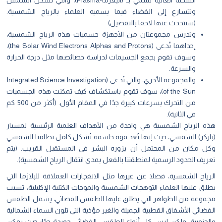
الشحنة العالية تسمي بـ (البلازما-Plasma)، والتي تشكل الشمس
وتتسارع إلى الفضاء فيما يسميه العلماء بالرياح الشمسية.
(سنتحدث عنها لاحقا بالتفصيل)
وتدرس مجموعتان من الأجهزة جسميات هذه الرياح الشمسية،
إحداهما تُدعى (the Solar Wind Electrons Alphas and Protons)،
وسوف تقوم بجمع الجسيمات لدراسة خصائصها مثل درجة الحرارة
والسرعة.
والمجموعة الأخري، والتي تُدعى (Integrated Science Investigation
of the Sun)، سوف تقوم باستكشاف كيف تمكنت هذه الجسميات
من التحرك بسرعات كبيرة جدًا في المقام الأول. (أكثر من 500 كم
في الثانية).
ه الرياح الشمسية هي واحدة من الأهداف العلمية الرئيسية لمسبار
اركر) الشمسي، حيث إنها تُعد قوة حاسمة تُشكل كامل نظامنا الشمسي
ل مكان من المحتمل أن يزوره البشر في المستقبل القريب. (يتم
يف الحدود الرسمية لمنطقتنا بالفعل بمدى انتقال الرياح الشمسية).
رياح الشمسية، فضلا عن غيرها مثل الانفجارات العملاقة للبلازما التي
ق عليها العلماء التوهجات الشمسية والموجات الكتلية الإكليلية، تسبب
موعة من الظواهر التي يطلق عليها الطقس الفضائي، يشمل الطقس
ضائي الأشفاق القطبية الجميلة والغير مؤذية التي تلون السماء الشمالية
لجنوبية، ولكن ليس كل أنواع الطقس الفضائي حميدة جدًا؛ حيث يمكن