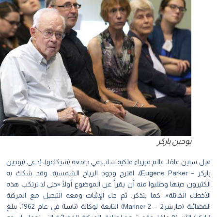
يوجين باركر
 ستين عامًا، عالم فيزياء فلكية شاب في جامعة (شيكاغو)، يُدعى (يوجين
باركر – Eugene Parker)، اقترح وجود الرياح الشمسية. وقد شكك به
ثيرون حينها وطلبوا منه أن يقرأ عن الموضوع أولًا «حتى لا ترتكب هذه
أخطاء القاتلة»، كما يتذكر. ثم جاء الإثبات ومعه التبجيل مع المركبة
الفضائية (مارينير2 – Mariner 2) التابعة لوكالة (ناسا) في عام 1962، يبلغ