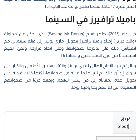
أصبح عمره 17 عامًا، عندما ظهر توأمه عند الباب.[5]
باميلا ترافيرز في السينما
في عام (2013)، ظهر فيلم (Saving Mr Banks) الذي يحكي عن محاولة
(والت ديزني) إقناع باميلا ترافيرز بتحويل ماري بوبينز إلى فيلم سينمائي مع
انعكاس ذلك على تذكرها لطفولتها، وعلى اتخاذ قرارها. ولَقِيَ الفيلم
استحسانًا من قبل المشاهدين والنقاد.[6]
وبالرغم من النجاح الهائل لماري بوبينز وانتشارها بين الأطفال والكبار على
سواء، إلا أن ذلك لم يُنسِها ما عانته في طفولتها، لكنها كانت قادرة على
تحويل هذه المعاناة إلى فن ينشر البهجة، ويصبح جزءًا من طفولتهم
السعيدة التي لم تنعم بها باميلا يومًا.
فريق
الإعداد