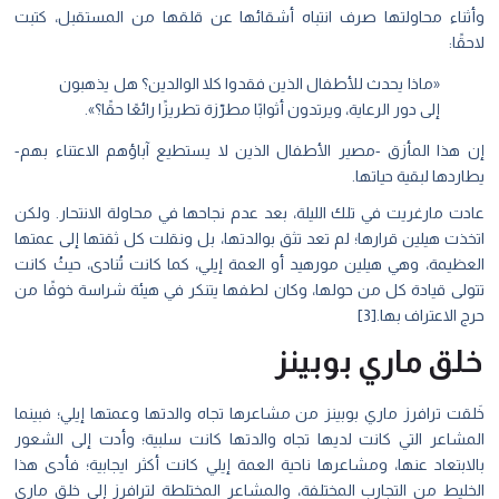
وأثناء محاولتها صرف انتباه أشقائها عن قلقها من المستقبل، كتبت
لاحقًا:
«ماذا يحدث للأطفال الذين فقدوا كلا الوالدين؟ هل يذهبون
إلى دور الرعاية، ويرتدون أثوابًا مطرّزة تطريزًا رائعًا حقًا؟».
إن هذا المأزق -مصير الأطفال الذين لا يستطيع آباؤهم الاعتناء بهم-
يطاردها لبقية حياتها.
عادت مارغريت في تلك الليلة، بعد عدم نجاحها في محاولة الانتحار. ولكن
اتخذت هيلين قرارها؛ لم تعد تثق بوالدتها، بل ونقلت كل ثقتها إلى عمتها
العظيمة، وهي هيلين مورهيد أو العمة إيلي، كما كانت تُنادى، حيثُ كانت
تتولى قيادة كل من حولها، وكان لطفها يتنكر في هيئة شراسة خوفًا من
حرج الاعتراف بها.[3]
خلق ماري بوبينز
خَلقت ترافرز ماري بوبينز من مشاعرها تجاه والدتها وعمتها إيلي؛ فبينما
المشاعر التي كانت لديها تجاه والدتها كانت سلبية؛ وأدت إلى الشعور
بالابتعاد عنها، ومشاعرها ناحية العمة إيلي كانت أكثر ايجابية؛ فأدى هذا
الخليط من التجارب المختلفة، والمشاعر المختلطة لترافرز إلى خلق ماري