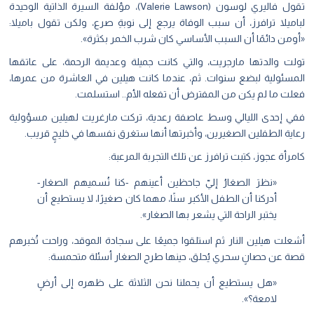
تقول فاليري لوسون (Valerie Lawson)، مؤلفة السيرة الذاتية الوحيدة
لباميلا ترافرز، أن سبب الوفاة يرجع إلى نوبةِ صرع، ولكن تقول باميلا:
«أومن دائمًا أن السبب الأساسي كان شرب الخمر بكثرة».
تولت والدتها مارجريت، والتي كانت جميلة وعديمة الرحمة،
على عاتقها
المسئولية لبضع سنوات. ثم، عندما كانت هيلين في العاشرة من عمرها،
فعلت ما لم يكن من المفترض أن تفعله الأم.. استسلمت.
ففي إحدى الليالي وسط عاصفة رعدية، تركت مارغريت لهيلين مسؤولية
رعاية الطفلين الصغيرين، وأخبرتها أنها ستغرق نفسها في خليجٍ قريب.
كامرأة عجوز، كتبت ترافرز عن تلك التجربة المرعبة:
«نظرَ الصغارُ إليّ جاحظين أعينهم -كنا نُسميهم الصغار-
أدركنا أن الطفل الأكبر سنًا، مهما كان صغيرًا، لا يستطيع أن
يختبر الراحة التي يشعر بها الصغار».
أشعلت هيلين النار ثم استلقوا جميعًا على سجادة الموقد، وراحت تُخبرهم
قصة عن حصانٍ سحري يُحلق، حينها طرح الصغار أسئلة متحمسة:
«هل يستطيع أن يحملنا نحن الثلاثة على ظهره إلى أرضٍ
لامعة؟».