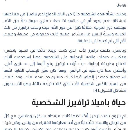
بوبينز.
وكانت نشأة هذه الشخصية جزءًا من آليات الدفاع لدى ترافيرز في معالجتها
لمشكلة عدم وجود أم في حياتها؛ لذا جعلت ماري مربية بدلًا من الأم.
فيختلف دور المربية اختلافًا كثيرًا عن دور الأم؛ حيث وجدت ترافيرز في تلك
المربية وسيلةً للتعبير عن مشاعر معينة كانت مدفونة في عقلها؛ وخلقت
الأم التي لم تجدها في الحقيقة.
وبالمثل، خلقت ترافرز الأب الذي كانت تريده دائمًا في السيد بانكس؛
فعكست صفات والدها الإيجابية على الشخصية. وهنا استخدمت آليات
الدفاع بطريقة إيجابية؛ حيث أرادت ترافرز رفع أبيها إلى مستوى أعلى،
وأفضل مما كان عليه في الواقع. وهذا كان مثيرًا للإعجاب للغاية؛ لأنها
استخدمته كمصدر إلهام؛ لأنها كانت صغيرة جدا عندما مات. وقد خلقت
من السيد بانكس شخصية الأب الذي كانت تريده دائمًا، وهو الأب بدون
مشاكل الكحول.[4]
حياة باميلا ترافيرز الشخصية
لم تتزوج باميلا ترافرز أبدًا، لكنها كانت مرتبطة بشكل رومانسيّ مع كلٍّ
من الرجال والنساء. تبنّت ابنًا من أحد معارفها الفقراء من ييتس. وكان
فردًا
له توأم
، وأخبرته أنها كانت والدته بالولادة، ولم يُكتشف كذبها إلا حينما