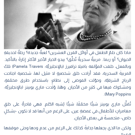
ماذا كان حلمُ الطفل في أوائل القرن العشرين؟ لعبةٌ جديدة؟ رحلةٌ لحديقةِ
الحيوان؟ أو ربما.. مربيةٌ سحريةٌ تُحلِّق؟ يبدو الخيار الأخير الأكثر إثارةً بالتأكيد.
وبالفعل، خلقت المؤلفة باميلا ترافيرز (بالإنجليزيَّة: Pamela Travers) تلكَ
المربيةَ السحرية، فقد أرادت خلق شخصيةٍ لا مثيل لها، شخصية اجتاحت
الرياح الشرقيّة، وحوّلت الفوضى إلى نظامٍ؛ باستخدام طرق مختلفةٍ،
ومشكوك فيها في كثيرٍ من الأحيان. وهُنا، وُلدت ماري بوبينز (بالإنجليزيَّة:
Mary Poppins).
تُمَثِّل ماري بوبينز شيئًا مختلفًا، شيئًا يُشبه الحُلم. فهي قادرةٌ على خلقِ
مغامراتٍ للأطفال في غمضةِ عين، على الرغم من أنها قد لا تكون -بشكلٍ
خاص- متحمسةً في بعض الأحيان.
ولكن ما الذي يجعلها جذابةً كذلك على الرغم من عدم ودها وحتى موقفها
البارد؟