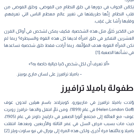
يَكمُن الجواب في دورها في خلق النظامِ من الفوضى، وخلق الفوضى من
قلبِ النظام. إنَّها طريقتها في تغيير عالم معظم الناس التي تعرفهم،
وقلبها رأسًا على عَقِب.
من المُحَير خَلقُ مثل هذه الشخصية. فكيف يمكن لشخص في أوائل القرن
العشرين التفكير في خلق امرأة لديها كل هذه القوة والسيطرة؟ ربما لم
تكن المرأة القوية هدف المؤلّفة، ربما أرادت فقط خلق شخصية تساعدها
في نشأتها الصعبة.[1]
«ألا تعرف أن لكلِ شخصٍ دُنيا خيالية خاصة به؟»
– باميلا ترافيرز على لسان ماري بوبينز.
طفولة باميلا ترافيرز
وُلدت باميلا ترافيرز في ماريبورو، كوينزلاند باسم هيلين لندون غوف
(Helen London Goff) في عام (1899). ومن ثمَّ، انتقل والدها -ترافرز روبرت
غوف- مع العائلة إلى مجتمع ألورا الصغير في دارلينج داونز في عام (1905)،
حيث مات بسبب مرض السل في عمر الثالثة والأربعين. وبعدها، انتقلت
باميلا وعائلتها مرة أخرى، ولكن هذه المرة إلى بورال في نيو ساوث ويلز.[2]