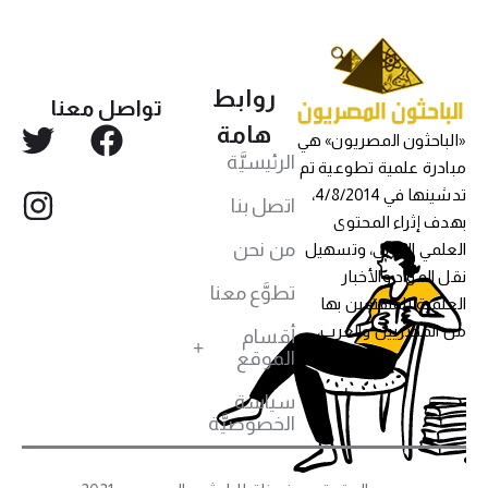
روابط
تواصل معنا
هامة
«الباحثون المصريون» هي
الرئيسيَّة
مبادرة علمية تطوعية تم
تدشينها في 4/8/2014،
اتصل بنا
بهدف إثراء المحتوى
من نحن
العلمي العربي، وتسهيل
نقل المواد والأخبار
تطوَّع معنا
العلمية للمهتمين بها
من المصريين والعرب،
أقسام
الموقع
سياسة
الخصوصيَّة