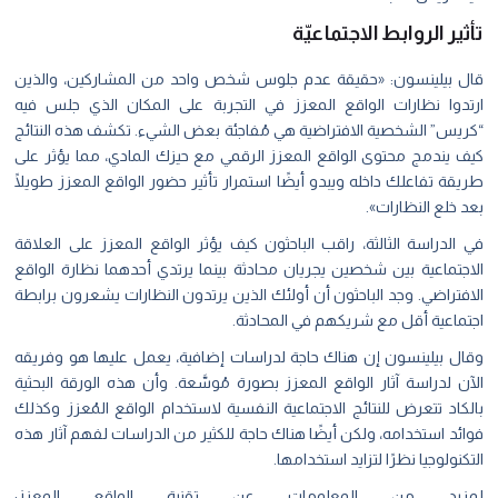
تأثير الروابط الاجتماعيّة
قال بيلينسون: «حقيقة عدم جلوس شخص واحد من المشاركين، والذين
ارتدوا نظارات الواقع المعزز في التجربة على المكان الذي جلس فيه
“كريس” الشخصية الافتراضية هي مُفاجئة بعض الشيء. تكشف هذه النتائج
كيف يندمج محتوى الواقع المعزز الرقمي مع حيزك المادي، مما يؤثر على
طريقة تفاعلك داخله ويبدو أيضًا استمرار تأثير حضور الواقع المعزز طويلًا
بعد خلع النظارات».
في الدراسة الثالثة، راقب الباحثون كيف يؤثر الواقع المعزز على العلاقة
الاجتماعية بين شخصين يجريان محادثة بينما يرتدي أحدهما نظارة الواقع
الافتراضي. وجد الباحثون أن أولئك الذين يرتدون النظارات يشعرون برابطة
اجتماعية أقل مع شريكهم في المحادثة.
وقال بيلينسون إن هناك حاجة لدراسات إضافية، يعمل عليها هو وفريقه
الآن لدراسة آثار الواقع المعزز بصورة مُوسَّعة. وأن هذه الورقة البحثية
بالكاد تتعرض للنتائج الاجتماعية النفسية لاستخدام الواقع المُعزز وكذلك
فوائد استخدامه، ولكن أيضًا هناك حاجة للكثير من الدراسات لفهم آثار هذه
التكنولوجيا نظرًا لتزايد استخدامها.
لمزيد من المعلومات عن تقنية الواقع المعزز: