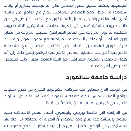
التجسيدية يمكنها تحقيق حضور اجتماعي عالي (تم قياسها بتقارير أو بيانات
سلوكية) من خلال دمج المحتوى الافتراضي بنجاح مع الواقع. في دراسة
أخري قام بها كيم وآخرون، تفاعل المشاركون مع شخص افتراضي في حين
كانت مروحة حقيقية تعمل في الغرفة. صادف المشاركين ثلاثة ظروف
مختلفة: لم تؤثر المروحة على العالم الافتراضيّ، تتسبب المروحة في تطاير
ورق افتراضي، أو تفاعل الشخصية الافتراضية مع تدفق الهواء وإمساك
طرف الورق لمنعه من التطاير. كان التفاعل الاجتماعي مع الشخصية
الافتراضية أكبر عند استجابة العناصر الافتراضية للواقع. يُشير ذلك إلى أنه
كلما زاد تفاعل المحتوى الافتراضي مع البيئة المادية، يجعل ذلك الشخص
الافتراضي أكثر واقعية.
دراسة جامعة ساتفورد
في الوقت الذي تتسابق فيه شركات التكنولوجيا الكبرى في طرح منتجات
الواقع المعزز، يدرس باحثو جامعة ستانفورد كيف يؤثر ذلك على سلوك
الناس -في كل من العالم الماديّ والمُحسَّن رقميًا.
في الدراسة التي قادها جيريمي بيلينسون، أستاذ قسم الاتصالات بكلية
العلوم الإنسانية هذا العام، وجد الباحثون أنَّ التجربة أو المحاكاة التي قام بها
المشاركون في الواقع المعزز – من خلال ارتداء نظارات تدمج محتوى تم