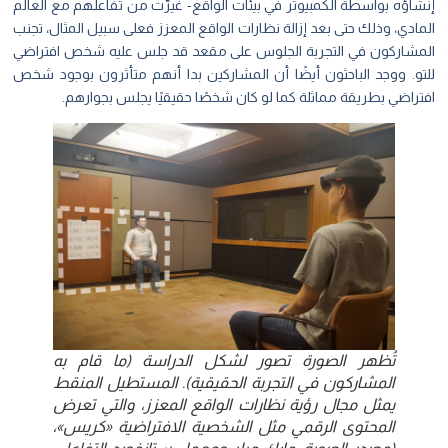
إنشاؤه بواسطة الكمبيوتر في بيئات الواقع- غيرَّت من تفاعلهم مع العالم
المادي، وذلك حتى بعد إزالة نظارات الواقع المعزز فعلى سبيل المثال، تجنب
المشاركون في التجربة الجلوس على مقعد قد جلس عليه شخص افتراضي
للتو. ووجد الباحثون أيضًا أن المشاركين بدا أنهم متأثرون بوجود شخص
افتراضي بطريقة مماثلة كما لو كان شخصًا حقيقيًا يجلس بجوارهم.
تُظهر الصورة تصور لشكل الدراسة (ما قام به
المشاركون في التجربة الحقيقية). المستطيل المنقط
يمثل مجال رؤية نظارات الواقع المعزز، والتي تعرض
المحتوى الرقمي مثل الشخصية الافتراضية «كريس»،