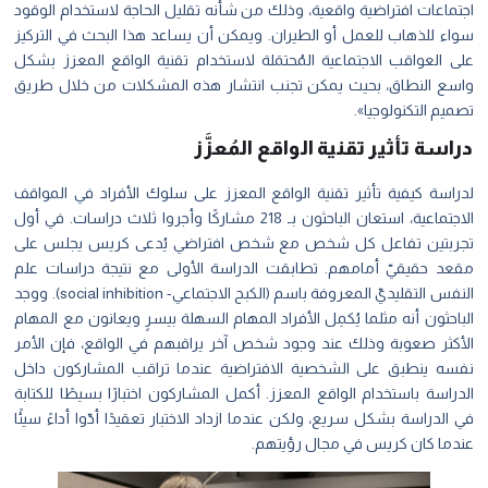
اجتماعات افتراضية واقعية، وذلك من شأنه تقليل الحاجة لاستخدام الوقود
سواء للذهاب للعمل أو الطيران. ويمكن أن يساعد هذا البحث في التركيز
على العواقب الاجتماعية المُحتمَلة لاستخدام تقنية الواقع المعزز بشكل
واسع النطاق، بحيث يمكن تجنب انتشار هذه المشكلات من خلال طريق
تصميم التكنولوجيا».
دراسة تأثير تقنية الواقع المُعزَّز
لدراسة كيفية تأثير تقنية الواقع المعزز على سلوك الأفراد في المواقف
الاجتماعية، استعان الباحثون بـ 218 مشاركًا وأجروا ثلاث دراسات. في أول
تجربتين تفاعل كل شخص مع شخص افتراضي يُدعى كريس يجلس على
مقعد حقيقيّ أمامهم. تطابقت الدراسة الأولى مع نتيجة دراسات علم
النفس التقليديّ المعروفة باسم (الكبح الاجتماعي- social inhibition). ووجد
الباحثون أنه مثلما يُكمِل الأفراد المهام السهلة بيسرٍ ويعانون مع المهام
الأكثر صعوبة وذلك عند وجود شخص آخر يراقبهم في الواقع، فإن الأمر
نفسه ينطبق على الشخصية الافتراضية عندما تراقب المشاركون داخل
الدراسة باستخدام الواقع المعزز. أكمل المشاركون اختبارًا بسيطًا للكتابة
في الدراسة بشكل سريع، ولكن عندما ازداد الاختبار تعقيدًا أدّوا أداءً سيئًا
عندما كان كريس في مجال رؤيتهم.