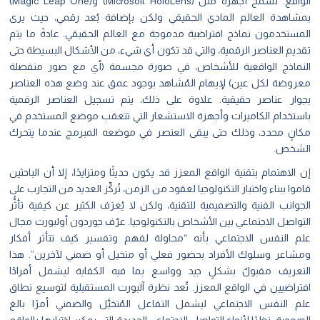
الواقع. تسمح أجهزة مثل (Microsoft HoloLens) و(Magic Leap One)
بمشاهدة العالم المادي الحقيقي ولكن بإضافة بُعد رقمي، حيث يرى
المستخدمون نماذج افتراضية مدموجة مع العالم الحقيقي. عادةً ما يتم
تقديم العناصر الرقمية، والتي قد تكون أي شيء، من الأشكال البسيطة حتى
النماذج الواقعية للأشخاص، في صورة مجسمة (أي مع صور منفصلة
معروضة لكل عين) لإيهام المُشاهد بوجود عمق عند وضع هذه العناصر
بجوار عناصر حقيقية. علاوة على ذلك، يتم تسجيل العناصر الرقمية
باستخدام الكاميرات وأجهزة الاستشعار التي تتعقب موضع المستخدم في
مكانٍ محدد، وذلك حتى يبقى العنصر في موضعه المبرمج عندما يتحرك
الشخص.
إن الاهتمام بتقنية الواقع المعزز قد يكون حديثًا ومتزايدًا، إلا أن الباحثين
قاموا ببناء واختبار التكنولوجيا لعقود من الزمن، تُركِّز العديد من التجارب على
الجوانب الفنية والتصميمية للتقنية، ولكن لا يُعرَف الكثير عن كيفية تأثُّر
التواصل الاجتماعي بين الأشخاص بالتكنولوجيا. عرّف جوردون أولبورت مجال
علم النفس الاجتماعي بأنه “محاولة لفهم وتفسير كيف تتأثر أفكار
ومشاعر وسلوك الأفراد بحضور فعلي أو متخيل أو ضمني لآخرين”. هذا
التعريف مقبولٌ بشكلٍ جيد وواسع بما فيه الكفاية ليشمل أفرادًا
افتراضيين في الواقع المعزز. تُعد نظرة آلبورت المستقبلية لتوسيع نطاق
علم النفس الاجتماعي ليشمل التفاعل المُتخيَّل والضمني أمرًا بالغ
الصعوبة، نظرًا لأنواع التواصل الاجتماعي الجديدة التي يمكن اختبارها بالواقع