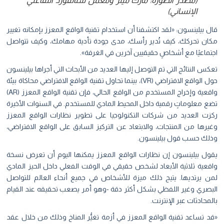
(مصدر الصورة: مارك ميلر ومعمل ستانفورد التفاعلي
الإنساني)
قال بيلينسون: «لقد اكتشفنا أن استخدام تقنية الواقع المعزز بإمكانه تغيير
مكان تحركك، كيف تُدير رأسك، مدى جودة تأدية مهامك، وكيف تتواصل
اجتماعيًا مع أشخاصٍ حقيقيين آخرين في الغرفة».
تعكس النتائج التي تم التوصل إليها العديد من الأبحاث التي أجراها بيلينسون
حول الواقع الافتراضي (VR)، بينما تحاول تقنية الواقع الافتراضي محاكاة بيئة
واقعية وإخراج المستخدم من الواقع الحالي، فإن تقنية الواقع المعزز (AR)
تضع معلوماتٍ رقمية داخل المحيط المادي للمستخدم. في السنوات الأخيرة
ركزت العديد من شركات التكنولوجيا على تطوير نظارات الواقع المعزز
وغيرها من المنتجات، والابتعاد عن التركيز السابق على الواقع الافتراضي،
وذلك حسب قول بيلينسون.
يقول بيلينسون إن نظارات الواقع المعزز يمكنها اليوم أن تعرض نسخة
واقعية ثلاثية الأبعاد لشخص حقيقي في الوقت الفعلي داخل الحيز المادي
لمن يرتديها. يتيح ذلك ميزة للأشخاص في جميع أنحاء العالم للتواصل
البصري وغير اللفظي بشكل أكثر دقة -وهو أمر يصعب تحقيقه عند القيام
بالمحادثات عبر الإنترنت.
«قد تساعد تقنية الواقع المعزز في أزمة تغيُّر المناخ وذلك من خلال عقد