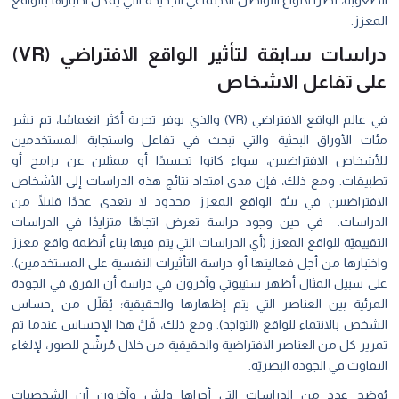
المعزز.
دراسات سابقة لتأثير الواقع الافتراضي (VR)
على تفاعل الاشخاص
في عالم الواقع الافتراضي (VR) والذي يوفر تجربة أكثر انغماسًا، تم نشر
مئات الأوراق البحثية والتي تبحث في تفاعل واستجابة المستخدمين
للأشخاص الافتراضيين، سواء كانوا تجسيدًا أو ممثلين عن برامج أو
تطبيقات. ومع ذلك، فإن مدى امتداد نتائج هذه الدراسات إلى الأشخاص
الافتراضيين في بيئة الواقع المعزز محدود لا يتعدى عددًا قليلًا من
الدراسات. في حين وجود دراسة تعرض اتجاهًا متزايدًا في الدراسات
التقييميّة للواقع المعزز (أي الدراسات التي يتم فيها بناء أنظمة واقع معزز
واختبارها من أجل فعاليتها أو دراسة التأثيرات النفسية على المستخدمين).
على سبيل المثال أظهر ستيبوتي وآخرون في دراسة أن الفرق في الجودة
المرئية بين العناصر التي يتم إظهارها والحقيقية؛ يُقلّل من إحساس
الشخص بالانتماء للواقع (التواجد). ومع ذلك، قَلَّ هذا الإحساس عندما تم
تمرير كل من العناصر الافتراضية والحقيقية من خلال مُرشِّح للصور، لإلغاء
التفاوت في الجودة البصريّة.
يُوضح عدد من الدراسات التي أجراها ولش وآخرون أن الشخصيات