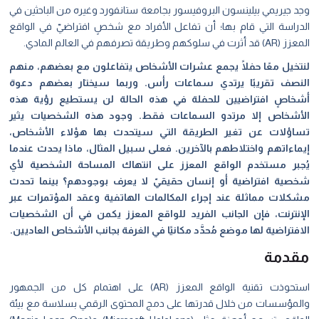
وجد جيريمي بيلينسون البروفيسور بجامعة ستانفورد وغيره من الباحثين في
الدراسة التي قام بها؛ أن تفاعل الأفراد مع شخصٍ افتراضيّ في الواقع
المعزز (AR) قد أثرت في سلوكهم وطريقة تصرفهم في العالم المادي.
لنتخيل معًا حفلًا يجمع عشرات الأشخاص يتفاعلون مع بعضهم، منهم
النصف تقريبًا يرتدي سماعات رأس. وربما سيختار بعضهم دعوة
أشخاصٍ افتراضيين للحفلة في هذه الحالة لن يستطيع رؤية هذه
الأشخاص إلا مرتدو السماعات فقط. وجود هذه الشخصيات يثير
تساؤلات عن تغير الطريقة التي سيتحدث بها هؤلاء الأشخاص،
إيماءاتهم واختلاطهم بالآخرين. فعلى سبيل المثال، ماذا يحدث عندما
يُجبر مستخدم الواقع المعزز على انتهاك المساحة الشخصية لأي
شخصية افتراضية أو إنسان حقيقيّ لا يعرف بوجودهم؟ بينما تحدث
مشكلات مماثلة عند إجراء المكالمات الهاتفية وعقد المؤتمرات عبر
الإنترنت، فإن الجانب الفريد للواقع المعزز يكمن في أن الشخصيات
الافتراضية لها موضع مُحدَّد مكانيًا في الغرفة بجانب الأشخاص العاديين.
مقدمة
استحوذت تقنية الواقع المعزز (AR) على اهتمام كل من الجمهور
والمؤسسات من خلال قدرتها على دمج المحتوى الرقمي بسلاسة مع بيئة