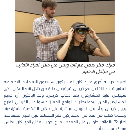
مارك ميلر يعمل مع تاليا ويس من خلال اجراء التجارب
في مراحل الاختبار
اختبرت دراسة أخرى ما إذا كان المشاركون سيتبعون التعاملات الاجتماعية
المقبولة عند التفاعل مع كريس. تم قياس ذلك من خلال تتبع المكان الذي
سيجلس عليه المشاركون بعد ذهاب كريس. وجد الباحثون أن جميع
المشاركين الذين ارتدوا نظارات الواقع المعزز جلسوا على الكرسي الفارغ
بجوار كريس بدلاً من الجلوس مباشرة على مكان الشخصية الافتراضية.
وعندما طُلب من عدد من المشاركين خلع السماعة قبل اختيار مقعدهم،
اختار 72 بالمائة الجلوس على المقعد الفارغ بجوار المكان الذي كان يجلس
فيه كريس سابقًا.