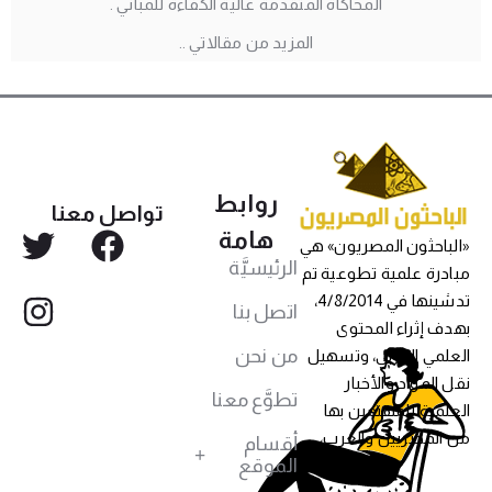
المحاكاة المتقدمة عالية الكفاءة للمباني .
المزيد من مقالاتي ..
روابط
تواصل معنا
هامة
«الباحثون المصريون» هي
الرئيسيَّة
مبادرة علمية تطوعية تم
تدشينها في 4/8/2014،
اتصل بنا
بهدف إثراء المحتوى
من نحن
العلمي العربي، وتسهيل
نقل المواد والأخبار
تطوَّع معنا
العلمية للمهتمين بها
من المصريين والعرب،
أقسام
الموقع