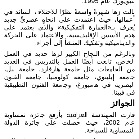
بنيويورك عام 1995.
نالت زها شهرةً واسعةً نظرًا للاختلاف السائد في
أعمالها، حيث اعتمدت على اتجاهٍ عصريٍّ جديد
يُعرف بـ«العمارة التفكيكية» والذي يعتمد على
هدم الأسس الإقليديسية، والاعتماد على الحركة
والديناميكية وتفكيك المنشأ إلى أجزاء.
وبالرغم من النجاح الكبير لزها حديد في العمل
الخاص، تابعت أيضًا العمل بالتدريس في العديد
من الجامعات مثل جامعة هارفارد، جامعة بيل،
جامعة إيلينوي، جامعة كولومبيا، جامعة الفنون
البصرية في هامبورغ، وجامعة الفنون التطبيقية
في فيينا.
الجوائز
فازت المهندسة
العراقية
بأرفع جائزة نمساوية
عام
2002
، حيث حصلت على جائزة الدولة
النمساوية للسياحة.