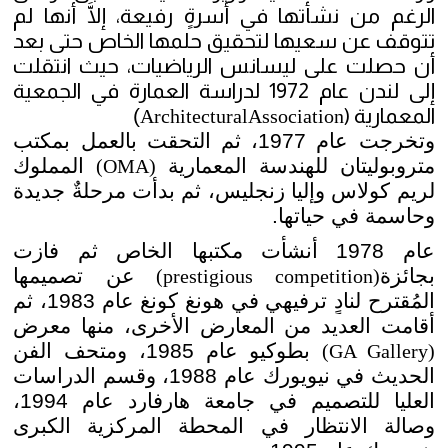
الرغم من نشأتها في أسرةٍ رفيعة، إلَّا أنها لم
تتوقف عن سعيها لتحقيق حلمها الخاص حتى بعد
أن حصلت على ليسانس الرياضيات، حيث انتقلت
إلى لندن عام 1972 لدراسة العمارة في الجمعية
المعمارية (
)
ArchitecturalAssociation
وتخرجت عام 1977، ثم التحقت بالعمل بمكتب
متروبوليتان للهندسة المعمارية
المملوك
(OMA)
لريم كولاس وإليا زنجليس، ثم بدأت مرحلةٌ جديدة
وحاسمة في حياتها.
عام 1978 أنشأت مكتبها الخاص ثم فازت
بجائزة
عن تصميمها
(prestigious competition)
المُقترح لنادٍ ترفيهي في هونغ كونغ عام 1983، ثم
أقامت العديد من المعارض الأخرى، منها معرض
بطوكيو عام 1985، ومتحف الفن
(GA Gallery)
الحديث في نيويورك عام 1988، وقسم الدراسات
العليا للتصميم في جامعة هارفارد عام 1994،
وصالة الانتظار في المحطة المركزية الكبرى