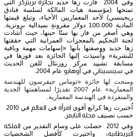
وفي
2004
فازت زها حديد
بجائزة بريتزكر
التي
تمنحها (مؤسسة هيات المالكة لسلسة فنادق
ريجينسي) لأحد المعماريين الأحياء، وتبلغ قيمتها
المادية 100.000 دولار مقرونةٍ بميدالية برونزية.
وهي أصغر من فاز بها سنًا حينها، حيث أشادت
لجنة التحكيم بالمعجزات العمرانية التي حققتها
زها حديد ووصفتها بأنها «إسهامات مهمة وباقية
للبشرية» وأُسنِدَت إليها الجائزة بعد فوزها في
مسابقة تشييد مركز روزنثال للفن الحديث
في
سينسيناتي
في
أوهايو
عام
2004
.
ومنحت لها جائزة «توماس جيفرسون للهندسة
المعمارية» عام 2007 تقديرًا لمساهمتها الجدية
والمتفردة في الهندسة المعمارية.
اُختيرت زها كرابع أقوى
امرأة
في
العالم
في
2010
حسب تصنيف
مجلة التايمز
.
وفي
2012
حصلت على وسام التقدير من
الملكة
البريطانية
، واختيرت كأفضل الشخصيات