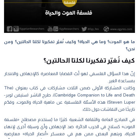
ما هو الموت؟ وما هي الحياة؟ وكيف نُغيّر تفكيرنا لكلتا الحالتين؟ ومن
نحن؟
كيف نُغيّر تفكيرنا لكلتا الحالتين؟
إنّ هذا السؤال الفلسفي لهو لُبّ القضايا المعاصرة كالإجهاض والانتحار
بمساعدة الغير.
وكانت المشاركة الأولى ضمن الثلاث مشاركات في كتاب بعنوان (The
Cambridge Companion to Life and Death)، طرح الناشر (ستيفن لوبر-
Steven Luper) هذه الأسئلة الفلسفية عن ماهية الحياة والموت، وقدّم
تاريخًا من النقاشات حول ذلك.
في المبادئ العامة والثقافة الشعبية كثيرًا ما يُستخدم مصطلح «فلسفة
الموت» كسلاحٍ في الحرب الدائرة ضد الإجهاض وأي وسيلة أخرى لإنهاء
الحياة، ويتهم البعض ممن هم في معسكر «أنصار الحياة» معارضيه