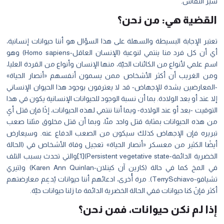
سير النقاش.
القضية هي: من نحن؟
تعتبر الإجابة البسيطة والسهلة على هذا السؤال هو أننا حيوانات إنسانية،
أي أن كل فرد منا ينتمي لنوعية (الإنسان العاقل-Homo sapiens) وهو
اسم علمي لأنواع من الكائنات الحيّة، منها الإنسان وأنواع من القردة العليا،
ومن الغريب أن أكثر الأشخاص ممن يسمون أنفسهم «أنصار الحياة»
-المعارضين بشدة للإجهاض- قد لا يعترفون بوجود هذا الحيوان الإنساني
إلا عند أو بعد الولادة. بما أن نسبة الوجود للحيوانات الإنسانية يكون في هذا
التوقيت -بعد أو عند الولادة- وبما أننا ننتمي لهذه الحيوانات، إذًا فإن قتل أىٍ
من هذه الحيوانات بمثابة قتل واحد منّا، وبما أن قتل مخلوق مثلنا صعب
تبريره فإن الإجهاض كذلك سيكون من الصعب الدفاع عنه. وسيعارض
أيضًا الكثير من معسكر «أنصار الحياة» تعجيل وفاة الأشخاص في (الحالة
الخضرية الدائمة-Persistent vegetative state)
[1]
والتي تحدث بسبب التلف
في المخ كما في حالة (كارين آن كينلان-Karen Ann Quinlan) و(تيري
تشيافو-TerrySchiavo). مرة أُخرى، ادعائهم أننا حيوانات يُدعِم معارضتهم
أكثر فإنْ كنا حيوانات ففي الحالة الخضرية الدائمة ما زلنا حيوانات حيّة.
إذا لم نكن حيوانات، فمن نحن؟