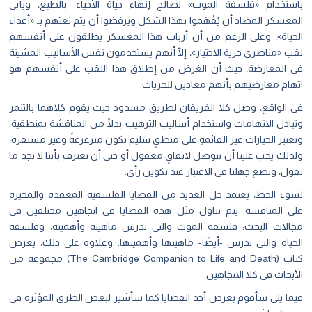
باستخدام «فلسفة الموت» لصالح إنهاء حياة الأحياء. بالطبع، ويأبى
المعسكر المضاد أن يُفْهَموا بهذا الشكل ويرفضوا أن يتم نعتهم بـ «أعداء
الحياة»، وعلى الرغم من أن أرباب هذا المعسكر يطلقون على أنفسهم
لقب «مناصري حرية الاختيار»، إلَّا أنهم يستخدمون نفس الأساليب المشينة
في المعارضة، حيث أن الغرض من إطلاق هذا اللقب على أنفسهم هو
اتهام معارضيهم بأنهم معادين للحريات.
في الواقع، وصل كلا الفريقان لطريق مسدود حيث يقوم كلاهما بالتنمر
وتبادل الاتهامات واستخدام أساليب الترهيب بدلًا من المناقشة بمنطقية.
وتعتبر الخيارات غير القائمةِ على منطقٍ سليم تكون متزعزعةً وغير مستقرة؛
ولذلك يجب علينا أن نتوصل لاتفاقٍ معقول أو حتى أن نعترف بأننا لا نجد ما
نقول، ونضع جهلنا في الاعتبار عند تكوين رأي.
لسوء الحظ، يعتمد حل العديد من القضايا الفلسفية المعقدة والمحيرة
على المناقشة. يتم تناول مثل هذه القضايا في اتجاهين مختلفين في
مجالات البحث: فلسفة الموت والتي تدرس ماهيته وأهميته، وفلسفة
الحياة والتي تدرس -أيضًا- ماهيتها وأهميتها. وعلاوة على ذلك، يعرض
كتاب (The Cambridge Companion to Life and Death) مجموعة من
الأبحاث في كلا الاتجاهين.
فيما يلي سأقوم بعرض أحد القضايا كما سأشير لبعض الطرق المؤثرة في