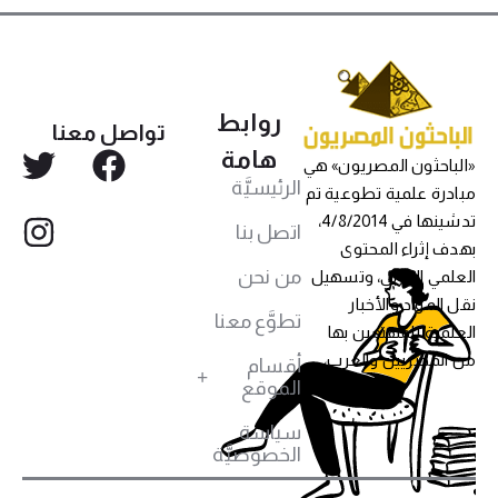
روابط
تواصل معنا
هامة
«الباحثون المصريون» هي
الرئيسيَّة
مبادرة علمية تطوعية تم
تدشينها في 4/8/2014،
اتصل بنا
بهدف إثراء المحتوى
من نحن
العلمي العربي، وتسهيل
نقل المواد والأخبار
تطوَّع معنا
العلمية للمهتمين بها
من المصريين والعرب،
أقسام
الموقع
سياسة
الخصوصيَّة