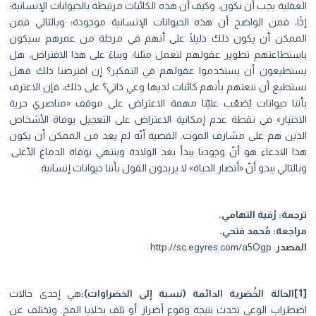
العقلية يجب أن نكون، وكيف أن هذه الكائنات مرتبطة بالحيوانات الإنسانية؛
إذًا، فمن الواضح أن هذه الحيوانات الإنسانية موجودة؛ وبالتالي فمن
الممكن أن يكون ذلك دليلًا على أنهم في مرحلة من عمرهم سيكون
باستطاعتهم تطوير عقولهم لتعمل مثلنا؛ وبناءً على هذا الافتراض، هل
يستطيعون أن يستخدموا عقولهم في التفكير؟ إن افترضنا ذلك فهل
نستطيع أن ننعتهم بأنهم كائنات لديها وعي ذاتي؟ على ذلك، فإن الاعترف
بأننا حيوانات يُصَعّب عليّنا مهمة الاعتراض على موقف «مناصري حرية
الاختيار» في نقطة عدم إمكانية الاعتراض على التعجيل بوفاة الأشخاص
الذين هم على مشارف الموت. القضية أنّه لم يعد من الممكن أن يكون
هذا الادعاء هو أنّ وجودنا يبدأ بعد الولادة وينتهي بوفاة الدماغ الأعلى.
وبالتالي يبدو أنّ «أنصار الحياة» لا يريدون القول بأننا حيوانات إنسانية.
ترجمة:
رُقية التهامي
.
مراجعة:
مُحمد فتحي
.
المصدر
:
http://sc.egyres.com/a5Ogp
[1]
الحالة الخُضرية الدائمة (نسبة إلى الخضراوات):
هي إحدى حالات
اضطراب الوعي تحدث نتيجة وقوع أضرار أو تلف بخلايا المخ. وتختلف عن