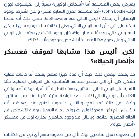
يفترض بعض الفلاسفة أننا «أشخاص لوكيين» نسبةً إلى الفيلسوف (جون
لوك-John Locke) -أحد فلاسفة القرن السابع عشر- والذي اشترط لوجود
الإنسان أن يمتلك (الوعي الذاتي-self-awareness). معنى ذلك أنه عندما
نحكم على شيء أن لديه الوعي الذاتي، يعني إمكانية سلب وجوده إن لم يكن
لديه وعي ذاتي، وطبقًا لمعيار لوك، فإن وجود الشخص يعتمد على الوعي
الذاتي، وعلى ضوء هذا المعيار فأنا شخص موجود وأنت كذلك.
لكن، أليس هذا مشابهًا لموقف مُعسكر
«أنصار الحياة»؟
قد يعتقد البعض ذلك. حيث أن عددًا كبيرًا منهم يعتقد أننا كائنات عقلية
بشكل كلي
،
أي التي تقتصر سماتها الأساسية على الخواص العقلية، مثلا
القدرة على الوعي الذاتي. القائلون بهذه النظرية أننا أفراد لوكية أهملوا في
الغالب أن الوعي الذاتي يُكتسب بعد الولادة بفترة -تقريبًا عند عمر السنتين-
ويُدمَر في حالة تلف المخ؛ وبالتالي لا يموت الجنين عند إجهاضه لأنه
بالأساس لم يكن موجودًا ولن يُضَروا في حالة التعجيل بوفاة الأشخاص في
الحالة الخضرية الدائمة؛ وبالتالي فلا وجود لمناصري نظرية لوك فى معسكر
«أنصار الحياة».
إن صعوبة تقبل مناصري لوك تأتي من صعوبة فهم أي نوع من الكائنات