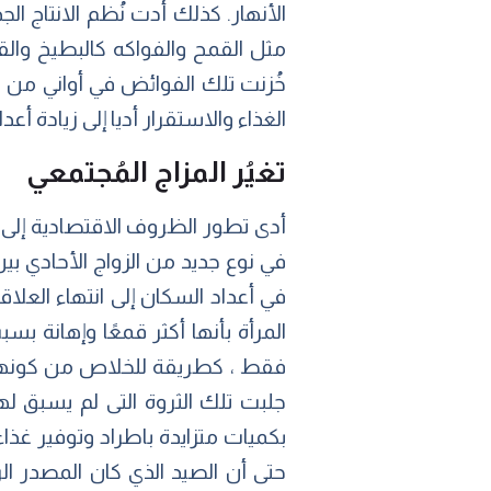
الأنهار. كذلك أدت نُظم الانتاج الج
مثل القمح والفواكه كالبطيخ والقرع
خُزنت تلك الفوائض في أواني من ا
الغذاء والاستقرار أديا إلى زيادة أع
تغيُر المزاج المُجتمعي
أدى تطور الظروف الاقتصادية إلى ت
في نوع جديد من الزواج الأحادي بين
في أعداد السكان إلى انتهاء العلاق
المرأة بأنها أكثر قمعًا وإهانة ب
فقط ، كطريقة للخلاص من كونها مش
جلبت تلك الثروة التى لم يسبق له
بكميات متزايدة باطراد وتوفير غذا
حتى أن الصيد الذي كان المصدر ال