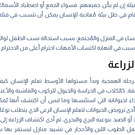
قبيلة إن لم يكُن جميعهم، فسواء الجمع أو اصطياد الأسماك
مهام في ظل بيئة مُعادية للإنسان يمكن أن تتسبب في قتله ب
ساء في المنزل والمُجتمع، بسبب استحالة نسب الطفل لوالد
ا سبب في النهاية اكتساب الأمهات احترام أعلى من الاحترام ا
لزراعة
رحلة الهمجية وبدأ مستواها الأوسط تعلم الإنسان كيف
فة; كالكلاب في الحراسة والخيول للركوب والماشية والأغنا
لغذاء لحيواناته التي استئنسها وما لبس أن اكتشف أنها ي
أدى ترويض الحيوانات لتعلم الإنسان الرعي الذي يتطلب نوعً
أو الصيد بنوعيه البري والبحري، ثم أدى اكتشاف الزراعة إلى 
ل الطوب اللبن والأحجار في تشييد منازل ليستقر بها س