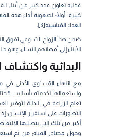
غذاءه تعاون عدد كبير من أبناء ال
كبيرة، أولًا- لصعوبة أداء هذه ال
الغذاء المُناسبة
[3]
.
ضمن هذا الزواج الشيوعي تفوق الن
الأبناء إلى أمهاتهم النساء، وهو م
البدائية واكتشاف ا
مع انتهاء المُستوى الأدنى في م
واستعمالها لخدمته بأساليب مُختل
تعلم الزراعة في البداية لتوفير ا
التطورات على استقرار الإنسان: إذ 
أكبر من تلك التي يتطلبها الالتقاط 
وحول مصادر المياه; من ثم استعم