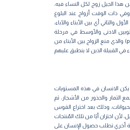
من هذا الجيل زوج لكل النساء فيه،
وفي ذات الوقت أزواج عند البلوغ
أول والثاني أي بين الأبناء والآباء،
 وساد هذا النظام خلال المستويين الادنى والأوسط في مرحلة
. ثم تطور هذا النظام خلال المرحلتين اللاحقتين إلى ما يُسمى بالـ (punaluan Famil) والذي منع الزواج بين الأبناء من
ء في القبيلة الذين لا ينطبق عليهم
 يكن الانسان في هذه المستويات
ع الثمار والجذور من الأشجار، ثم
حيوانات، وذلك بعد اختراع القوس
أن اختزان أيًا من تلك المُنتجات
حية أخري تطلب حصول الإنسان على