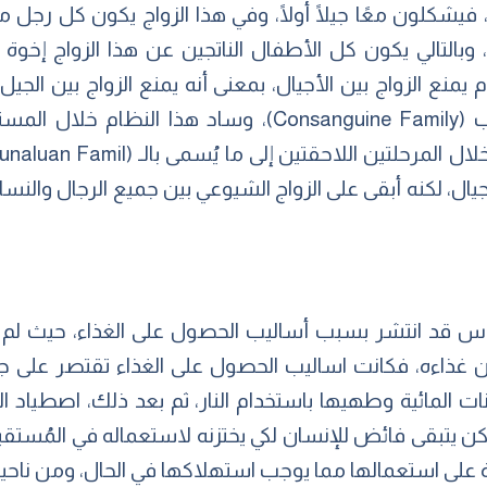
، فيشكلون معًا جيلًا أولًا، وفي هذا الزواج يكون كل رجل 
بالتالي يكون كل الأطفال الناتجين عن هذا الزواج إخوة 
 يمنع الزواج بين الأجيال، بمعنى أنه يمنع الزواج بين الجيل ال
وسمي هذا النظام بالعائلة الأقارب (Consanguine Family)،
جيال، لكنه أبقى على الزواج الشيوعي بين جميع الرجال والنسا
اس قد انتشر بسبب أساليب الحصول على الغذاء، حيث لم
ين غذاءه، فكانت اساليب الحصول على الغذاء تقتصر على جم
ت المائية وطهيها باستخدام النار، ثم بعد ذلك، اصطياد ال
يتبقى فائض للإنسان لكي يختزنه لاستعماله في المُستقبل، ل
ة على استعمالها مما يوجب استهلاكها في الحال، ومن نا