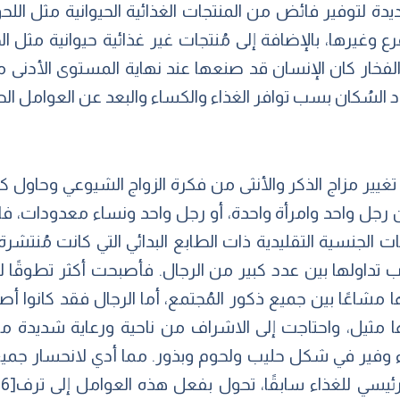
ديدة لتوفير فائض من المنتجات الغذائية الحيوانية مثل اللحو
 وغيرها، بالإضافة إلى مُنتجات غير غذائية حيوانية مثل ال
لفخار كان الإنسان قد صنعها عند نهاية المستوى الأدنى 
داد السُكان بسب توافر الغذاء والكساء والبعد عن العوامل الط
غيير مزاج الذكر والأنثى من فكرة الزواج الشيوعي وحاول ك
 رجل واحد وامرأة واحدة، أو رجل واحد ونساء معدودات، فال
ات الجنسية التقليدية ذات الطابع البدائي التي كانت مُنتشرة
سبب تداولها بين عدد كبير من الرجال. فأصبحت أكثر تطوقًا
اعًا بين جميع ذكور المُجتمع، أما الرجال فقد كانوا أصحا
ا مثيل، واحتاجت إلى الاشراف من ناحية ورعاية شديدة من
ء وفير في شكل حليب ولحوم وبذور. مما أدي لانحسار جميع 
رئيسي للغذاء سابقًا، تحول بفعل هذه العوامل إلى ترف
[6]