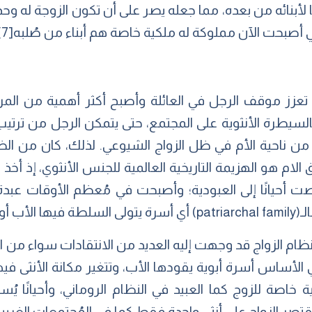
 لأبنائه من بعده، مما جعله يصر على أن تكون الزوجة له وحد
ي أصبحت الآن مملوكة له ملكية خاصة هم أبناء من صُلبه
[7]
، تعزز موقف الرجل في العائلة وأصبح أكثر أهمية من المر
سيطرة الأنثوية على المجتمع، حتى يتمكن الرجل من ترتيب 
ن ناحية الأم في ظل الزواج الشيوعي. لذلك، كان من الضر
الام هو الهزيمة التاريخية العالمية للجنس الأنثوي، إذ أخذ 
صت أحيانًا إلى العبودية؛ وأصبحت في مُعظم الأوقات عبدة
و الجد.
ظام الزواج قد وجهت إليه العديد من الانتقادات سواء من الن
الأساس أسرة أبوية يقودها الأب، وتتغير مكانة الأنثى فيه
ية خاصة للزوج كما العبيد في النظام الروماني، وأحيانًا ي
يقتصر الزواج على أنثى واحدة فقط كما في المُجتمعات الغربية