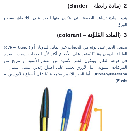
2. (مادة رابطة – Binder)
هذه المادة تساعد الصبغة التي يتكون منها الحبر على الالتصاق بسطح
الورق.
3. (المادة المُلوِّنة – colorant)
يحصل الحبر على لونه من الخضاب غير القابل للذوبان أو (الصبغة – dye)
القابلة للذوبان وغالبًا يُعتمد على الأصباغ أكثر لأن الخضاب يسبب انسداد
في فوهة القلم، ويتكون الحبر الأسود من الفحم الأسود أو مزيج من
المركبات الملونة، أما الأزرق يعتمد على أصباغ (ثلاثي فينيل الميثان –
triphenylmethane)، أما الحبر الأحمر يعتمد غالبًا على أصباغ (الأيوسين –
Eosin).