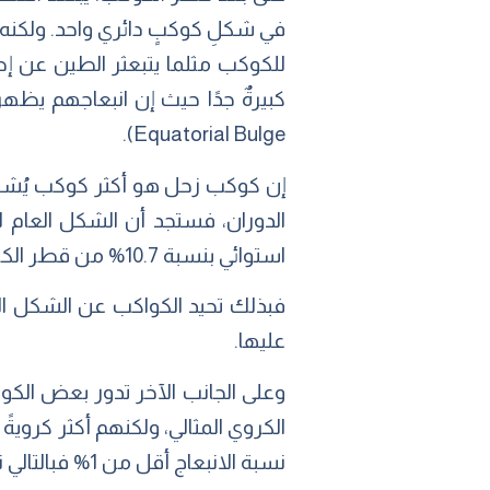
في شكلِ كوكبٍ دائري واحد. ولكنه ي
للكوكب مثلما يتبعثر الطين عن إط
كبيرةٌ جدًا حيث إن انبعاجهم يظهر
Equatorial Bulge).
إن كوكب زحل هو أكثر كوكب يُشه
الدوران، فستجد أن الشكل العام
استوائي بنسبة 10.7% من قطر الكوكب. كما أن الانبعاج الاستوائي لكوكب المشتري يكون بنسبة 6.9% من قطره.
فبذلك تحيد الكواكب عن الشكل 
عليها.
وعلى الجانب الآخر تدور بعض الك
نسبة الانبعاج أقل من 1% فبالتالي نستطيع أن نقول أن هذين الكوكبين دائريان.