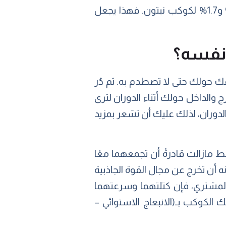
وبين الحالتين، مثل كوكبي أورانوس ونبتون. فيكون الانبعاج الاستوائي لكوكب أورانوس 2.3% و1.7% لكوكب نبتون. فهذا يجعل
 نفسه؟
ك حولك حتى لا تصطدم به. ثم دُر
 والداخل حولك أثناء الدوران لترى
دوران، لذلك عليك أن تشعر بمزيد
 مازالت قادرةً أن تجمعهما معًا
ه أن تخرج عن مجال القوة الجاذبية
والمشتري، فإن كتلتهما وسرعتهما
 الكوكب بـ(الانبعاج الاستوائي –