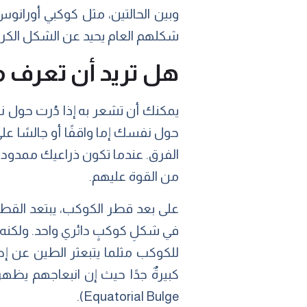
شكلهم العام يحيد عن الشكل الكروي
هل تريد أن تعرف م
يمكنك أن تشعر به إذا دُرت حول ن
حول نفسك إما واقفًا أو جالسًا على
الفرق. عندما تكون ذراعيك ممدودت
من القوة عليهم.
على بعد قطر الكوكب، يبتعد القطب
في شكلِ كوكبٍ دائري واحد. ولكنه ي
للكوكب مثلما يتبعثر الطين عن إط
كبيرةٌ جدًا حيث إن انبعاجهم يظهر
Equatorial Bulge).