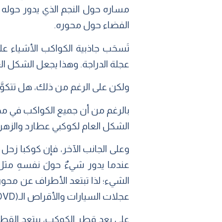
مساره حول النجم الذي يدور حوله 
الفضاء حول محوره.
تَسحَب جاذبية الكواكب الأشياء 
عجلة الدراجة. وهذا يجعل الشكل الع
ولكن على الرغم من ذلك، هل تتكوَّ
بالرغم من أن جميع الكواكب في م
الشكل العام لكوكبي عطارد والزهرة 
وعلى الجانب الآخر، فإن كوكبا زحل 
عندما يدور شيءٌ حولَ نفسهِ مثل
الشيء؛ لذا تبتعد الأطراف عن محور
عجلات السيارات والأقراص الـ(DVD) والمراوِح.
على بعد قطر الكوكب، يبتعد القطب