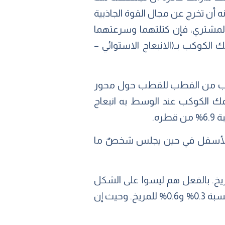
ه أن تخرج عن مجال القوة الجاذبية
والمشتري، فإن كتلتهما وسرعتهما
 الكوكب بـ(الانبعاج الاستوائي –
كوكب من القطب للقطب حول محور
ك الكوكب عند الوسط به انبعاج
 للأسفل في حين يجلس شخصٌ ما
يخ. بالفعل هم ليسوا على الشكل
الكروي المثالي، ولكنهم أكثر كرويةً من زحل والمشتري. فتكون الأرض أكثر عرضًا في الوسط بنسبة 0.3% و0.6% للمريخ. وحيث إن