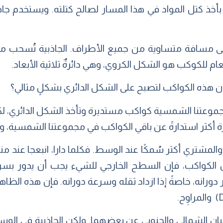
بأخذ كتل المواد في هذا المسار لصالح كتلته. ويستخدم ج
على مسافة متساوية من جميع الأطراف. الجاذبية تُسحب 
ام للكوكب هو الشكل الكروي، وهي دائرةٌ ثلاثية الأبعاد.
ن هذه الكواكب لتصبح على الشكل الدائري بشكلٍ مثالي؟
جموعتنا الشمسية كواكب مستديرة وتأخذ الشكل الدائري، ل
أكثر استدارةً عن باقي الكواكب في مجموعتنا الشمسية، ويكاد
والمشتري أكثر سُمكًا عند الوسط. فكلما دارا، انبعجا عند 
 الكواكب، فإن السطح الخارجي للشيء يجب أن يدور بسرعةٍ
 دورانه، خاصةً إذا ازداد ثقله وسرعة دورانه. فإن هذه الظ
ان الشمالي والجنوبي عن بعضهما. ولكن الجاذبية في الوسط