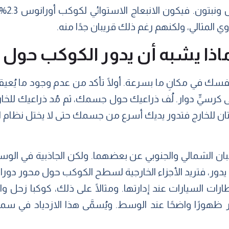
 المثالي، ولكنهم رغم ذلك قريبان جدًا منه.
اذا يشبه أن يدور الكوكب حول
فسك في مكانِ ما بسرعة. أولًا تأكد من عدم وجود ما يُعيق
 كرسيٍّ دوار. لُف ذراعيك حول جسمك، ثم مُد ذراعيك للخارج
ان للخارج فتدور يديك أسرع من جسمك حتى لا يختل نظام ال
ان الشمالي والجنوبي عن بعضهما. ولكن الجاذبية في الوسط
دور، فتريد الأجزاء الخارجية لسطح الكوكب حول محور دوران
ارات السيارات عند إدارتها. ومثالًا على ذلك، كوكبا زحل 
 ظهورًا واضحًا عند الوسط. ويُسمَّى هذا الازدياد في سمك