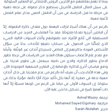
بينما لا تهتم بعلاقتهم مع الآخرين، الروتين الاجتماعي أو المعايير السلوكية.
على سبيل المثال الطفل الأمريكي يستطيع تذكر حصوله على نجمة ذهبية
في مرحلة ما قبل الدراسة، في حين أن الطفل الصيني يتذكر تعلم الفصل
لأغنية معينة.
بالرغم من أن هناك أشياءً لازالت مُبهمة حول فقدان ذاكرة الطفولة، إلّا
أن الباحثين أبرزوا تقدمًا ملحوظًا. فقد بدأ العلماء في المزيد من الدراسات
المستقبلية التي تُتابع الأفراد منذ طفولتهم وأثناء السنوات التالية، الشيء
الذي يُمكِّنُنا من الحصول على حساباتٍ دقيقةٍ للأحداث، بدلًا من سؤال
الأشخاص العودة بذاكرتهم إلى الماضي لاسترجاع أحداثٍ غير مُوثّقَة. وأيضًا
مع تقدم علم الأعصاب سيكون هناك العديد من الدراسات التي تربط تطور
الدماغ بتطور الذاكرة، والذي من ناحيته سيعمل على تطوير قدرتنا على
وضع قياساتٍ أخرى للذاكرة بالإضافة إلى التقارير الشفهية الموجودة الآن.
وفي هذه الأثناء يجب أن نعرف أنه بالرغم من عدم مقدرتنا على تذكر أحداثٍ
معينة بدقة في صغرنا، إلا أنها بكل تأكيد تترك آثارًا دائمة، مؤثرةً بذلك في
سلوكنا. إن السنوات الأولى في حياتنا على الرغم من كونها منسيّةً إلّا أنها
ذات أهميةٍ كبيرةٍ في تشكيل ما نحن عليه الآن.
ترجمة:
Ashraf Waziry
مراجعة:
Mohamed Sayed Elgohary
تحرير:
Sarah Abdallah