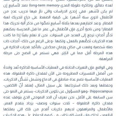
لعدة دقائق، و(ذاكرة طويلة المدى-long-term memory) تمتد لأسابيع إن
لم يكن لأشهر. ففي إحدى الدراسات والتي تمّ فيها تدريب عددٍ من
الأطفال (ذوي ستة أشهر) على كيفية الضغط على ذراعٍ لتحريك لعبة
القطار، وعند اختبارهم بعدها بثلاثة أسابيع تمكّنوا من تذكر آلية تحريك هذا
القطار! ومن ناحيةٍ أخرى فإن الأطفال في عمر ما قبل المدرسة يمكنهم
تَذكُّر أحداثٍ ترجع إلى العديد من السنوات. نحن لا نعلم يقينًا إذا ما كانت
هذه الذكريات تَخصُّهم بالفعل، ولكنها -وعلى الرغم من ذلك- أحداث ذات
صلة شخصية وقعت في مكانٍ وزمانٍ محدّديْن. بالتأكيد قدرات الذاكرة في
هذه المرحلة أقل مما في الكِبَر، فهي تستمر في النضج حتى مرحلة
المراهقة.
وفي الواقع، فإن التغيرات الحادثة في العمليات الأساسية للذاكرة تُعد واحدةً
من أفضل التفسيرات المطروحة حتى الآن لفقدان ذاكرة الطفولة، هذه
العمليات الأساسية تضم عدة مناطقٍ في الدماغ وتشمل تَشكُّل الذكريات،
وحفظها وبعد ذلك استرجاعها. على سبيل المثال، يُعتقد أنّ (الحُصَين-
hippocampus) -وهو المسؤول عن تكوين الذكريات- يستمر في النمو حتى
سن السابعة على الأقل. نحن نعرف أن الحد النموذجي الذي يتوقف عنده
فقدان ذاكرة الطفولة – ثلاث سنوات ونصف- يزداد بتقدم العمر،
فالأطفال والمراهقون لديهم ذكريات أقدم من تلك التي يمتلكها
البالغون، لذلك فإن المشكلة تكمُن في كيفية الحفاظ على هذه الذكريات