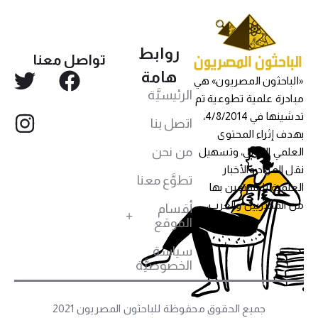
روابط
تواصل معنا
هامة
«الباحثون المصريون» هي
الرئيسيَّة
مبادرة علمية تطوعية تم
تدشينها في 4/8/2014،
اتصل بنا
بهدف إثراء المحتوى
من نحن
العلمي العربي، وتسهيل
نقل المواد والأخبار
تطوَّع معنا
العلمية للمهتمين بها
من المصريين والعرب،
أقسام
الموقع
سياسة
الخصوصيَّة
جميع الحقوق محفوظة للباحثون المصريون 2021