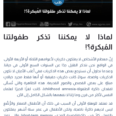
لماذا لا يمكننا تذكر طفولتنا
المُبكرة؟!
إنّ معظم الأشخاص لا يملكون ذكرياتٍ لأعوامهم الثلاثة أو الأربعة الأولى،
في الواقع نحن نتذكر القليل جدًا عن السنوات السبع الأولى في حياتنا.
وعندما نحاول أن نسترجع بعض هذه الذكريات ففي أغلب الأحيان لا تكون
الذكريات واضحة، سواءً كانت ذكرياتٍ حقيقية أو أنها فقط مجرد خيالاتٍ
مبنيّةٍ على بعضِ القصصِ والصورِ القديمة. هذه الظاهرة والتي تُسمَّى
(فقدان ذاكرة الطفولة-childhood amnesia)، كانت لغزًا مُحيرًا لعلماء
النفس لأكثر من قرن وما زلنا لا نفهمها بالشكل الكامل إلى الآن.
قد تعتقد للوهلةِ الأولى أن السبب في ذلك أن الأطفال الصغار والرُّضَّع
ليس لديهم ذاكرةً ناضجة، ولكن الأطفال في عمر ستة أشهر يمتلكون
بالفعل كلًا من: ذاكرة(قصيرة المدى- short-term memory) والتي تمتد