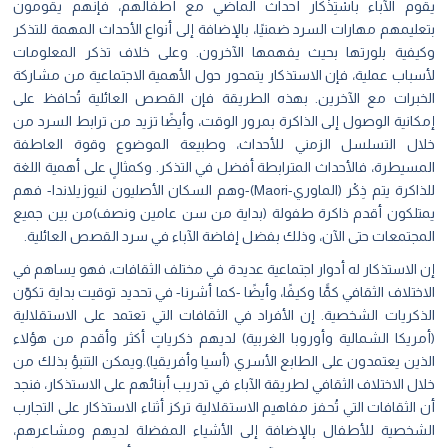
يقوم الآباء باسْتِذْكَار أحداث الماضي مع أطفالهم، فإنهم يقومون
بتعليمهم مهارات السرد ضمنيًا، بالإضافة إلى أنواع الأحداث المهمة للتذكر
وكيفية بلورتها بحيث يفهمها الآخرون. وعلى خلاف تذكر المعلومات
لأسباب عملية، فإن الاستذكار يتمحور حول الأهمية الاجتماعية من مشاركة
الخبرات مع الآخرين. بهذه الطريقة فإن القصص العائلية تُحافظ على
إمكانية الوصول إلى الذاكرة بمرور الوقت، وأيضًا تزيد من ترابط السرد من
خلال التسلسل الزمني للأحداث، وطبيعة الموضوع وقوة العاطفة
المسيطرة، فالأحداث المترابطة أفضل في التذكر. وكمثالٍ على أهمية اللغة
للذاكرة يتم ذِكْر (الماوري-Maori)-وهم السكان الأصليون لنيوزيلاندا- فهم
يمتلكون أقدم ذاكرة طفولة (بداية من سن عامين ونصف)من بين جميع
المجتمعات حتى الآن، وذلك بفضل إفاضة الآباء في سرد القصص العائلية.
إن الاستذكار له أدوار اجتماعية عديدة في مختلف الثقافات، فهو يساهم في
الاختلاف الثقافي كمًّا وكيفًا، وأيضًا -كما أشرنا- في تحديد توقيت بداية تكوّن
الذكريات الشخصية. إن الأفراد في الثقافات التي تعتمد على الاستقلالية
(أمريكا الشمالية وأوروبا الغربية) لديهم ذكرياتٍ أكثر وأقدم من هؤلاء
الذين يعتمدون على الطابع الأسري (أسيا وأفريقيا).ويمكن التنبؤ بذلك من
خلال الاختلاف الثقافي لطريقة الآباء في تدريب أبنائهم على الاستذكار، فنجد
أن الثقافات التي تُحفز مفاهيم الاستقلالية تركز أثناء الاستذكار على التجارب
الشخصية للأطفال بالإضافة إلى الأشياء المفضلة لديهم ومشاعرهم،