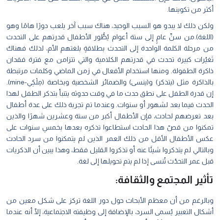
أكثر من تكوينها.
ولكن ذلك لا يبدو هو السبب الوحيد، هناك سبب آخر يلعب دورًا هامًا وهو
(اللغة).من سنِّ عامٍ إلى ستة أعوام يُطُّور الأطفال قدرتهم على التحدث
من مرحلة الكلمة الواحدة إلى التحدث بطلاقةٍ بلغتهم الأم، لذلك فهناك
تَغيُرات كبيرة تحدث في قدرتهم الكلامية والتي تتزامن مع فترة فقدان
ذاكرة الطفولة. ومنها استخدام الأفعال في زمن الماضي وكلمات مرتبطة
بالذاكرة مثل (يتذكر) و(ينسى) والضمائر الشخصية وبخاصة (مِلْكِي-mine).
إن قدرة الطفل على نطق حدث ما في وقت حدوثه يتنبأ بتذكر الطفل لهذا
الحدث فيما بعد لشهور أو سنوات. وعندما تم تجربة ذلك على عدة أطفال
بعد تعرضهم لحادث، فإن الأطفال أكبر من ستة وعشرين شهرًا والذين
تمكنوا من قصّ هذا الحادث استطاعوا تذكره بعدها بخمسِ سنوات على
عكس الأطفال الأقل من ذلك العمر الذين لم يتمكنوا من سرد الحادث
وبالتالي لم يتذكروا شيئَا عنه أو تذكروا القليل فقط، وهذا يبين أن الذكريات
قبل عمر التحدُث تُنسى إذا لم يتم تحويلها إلى لغة.
تأثير المجتمع والثقافة:
وبالرغم من أن معظم الأبحاث حول دور اللغة تركز على شكل معين من
أشكال التعبير يُسمى السرد، بالإضافة إلى وظيفته الاجتماعية، إلّا أنه عندما