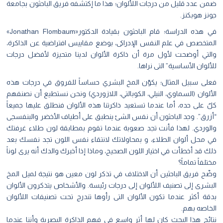
ضمن عدد قليل من درجات اللألوان؛ هذا ما إكتشفه فريق الباحثون بجامعة
جونز هوبكنز.
في هذه الدراسة؛ قام الباحثون بقيادة الدكتور«Jonathan Flombaum»
المتخصص في علم النفس الإدراكى، بوضع مقاييس افتراضية عن الذاكرة،
والتي أوضحت لأول مرة أن
ذاكرة الألوان لدينا متحيزة لأفضل درجات
للألوان الأساسية” التى نراها.
فعلى سبيل المثال؛ يكوّن المخ البشري حساساً للفروق في درجات هذه
الألوان (السماوي، النيلي، الكوبالتي، اللازوردي) ونحن نستطيع أن نصنفهم
كلٌ على حده، أما عندما تستعيد ذاكرتنا هذه الألوان فنطلق عليها جميعاً
“أزرق”. وجد الباحثون أن نفس الشئ ينطبق على أطياف الأخضر والبنفسجى
والوردي. لهذا فأنت تجد صعوبة عندما تقوم بمطابقة لون طلاء غرفتك
في محل ألوان الطلاء، و بمحاولاتك لانتقاء نفس اللون تجد نفسك بعد
ذلك قد أخطأت في اختيار اللون الصحيح، وماذا إذا أخبرك والدك أنه يرى لوناً
مختلفاً تماماً؟
وضّح فريق الباحثين أن الاختلاف في تذكر لون معين هو نتيجة لميل المخ
البشرى إلى تصنيف اللألوان إلى درجات رئيسة. والأشخاص يتذكرون الألوان
بدقة أكثر عندما تكون الألوان التى رأوها تندرج تحت تصنيفات اللألوان
الخاصه بهم.
نتائج هذا البحث كان لها أثر واسع في فهم الذاكرة البصرية وأننا عندما