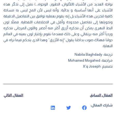
نواجة العديد من الأشياء (اللألوان، الطيور، الوجوه،…) نميل إلى تذكّر هذه
الأشياء على أنها أساسية و بدائية. وأنه ليس لأن المخ ليس به مساحة
كافية لتخزين هذه الأشياء بل إنه يقوم بعمليه توافق بين التفاصيل الدقيقة
وتحويلها إلى تفاصيل محدودة وأقل في الاختلافات اللفظية. فمثلاً لون
البط النهرى يمكن أن نتذكره أزرق أكثر منه أخضر واللون المرجانى نتذكره
وردياً أكثر منه برتقالي، وعلى ذلك فعندما نقوم بإختيار لون بعينه في العالم
حولنا فهناك صوت بداخلنا يقول “إنه الأزرق” وهذا الذى يتحكم فيما نراه في
النهاية.
ترجمة:
Nabila Baghdady
مراجعة:
Mohamed Mogahed
تصميم:
X’q Joseph
المقال السابق
المقال التالي
شارك المقال: