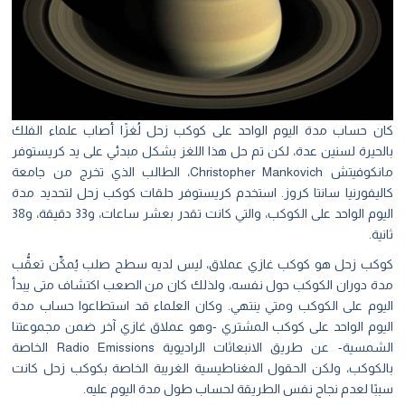
كان حساب مدة اليوم الواحد على كوكب زحل لُغزًا أصاب علماء الفلك
بالحيرة لسنين عدة، لكن تم حل هذا اللغز بشكل مبدئي على يد كريستوفر
مانكوفيتش Christopher Mankovich، الطالب الذي تخرج من جامعة
كاليفورنيا سانتا كروز. استخدم كريستوفر حلقات كوكب زحل لتحديد مدة
اليوم الواحد على الكوكب، والتي كانت تقدر بعشر ساعات، و33 دقيقة، و38
ثانية.
كوكب زحل هو كوكب غازي عملاق، ليس لديه سطح صلب يُمكِّن تعقُّب
مدة دوران الكوكب حول نفسه، ولذلك كان من الصعب اكتشاف متى يبدأ
اليوم على الكوكب ومتي ينتهي. وكان العلماء قد استطاعوا حساب مدة
اليوم الواحد على كوكب المشتري -وهو عملاق غازي آخر ضمن مجموعتنا
الشمسية- عن طريق الانبعاثات الراديوية Radio Emissions الخاصة
بالكوكب، ولكن الحقول المغناطيسية الغريبة الخاصة بكوكب زحل كانت
سببًا لعدم نجاح نفس الطريقة لحساب طول مدة اليوم عليه.