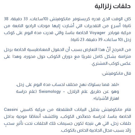
حلقات زلزالية
كان الوقت الذي قدره كريستوفر مانكوفيتش (10ساعات، 33 دقيقة، 38
ثانية) أسرع من التقديرات التي أشارت إليها موجات الراديو النابعة من
مركبة فوياجر Voyager الخاصة بناسا، والتي قدرت مدة اليوم على كوكب
زحل (10 ساعات، 39 دقيقة، 23 ثانية).
من المرجح أنَّ هذا التعارض بسبب أن الحقول المغناطيسية الخاصة بزحل
متزامنة بشكل كامل تقريبًا مع دوران الكوكب حول محوره، وهذا على
عكس كوكب المشتري.
قال مانكوفيتش:
«لقد قمنا بسلوك نهج مختلف لحساب مدة اليوم على زحل،
وهو عن طريق علم الزلازل – Seismology (علم دراسة
اهتزاز الأشياء)».
قام مانكوفيتش بتحليل البيانات الملتقطة من مركبة كاسيني Cassini
الخاصة بناسا، لدراسة خصائص الكوكب، واكتشف أنماطًا موجية بداخل
حلقات زحل، التي هي نتيجة لكون جسيمات تلك الحلقات تحت تأثيرِ سحبٍ
زائد بسبب مجال الجاذبية الخاص بالكوكب.