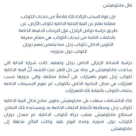
قال مانكوفيتش:
«إن قوة السحب الزائدة تلك قادمةٌ من ذبذبات الكوكب،
فمثلما نعلم عن البنية التحتية الداخلية لكوكب الأرض، عن
طريق دراسة خواص الزلازل، فإن الترددات الدقيقة الخاصة
بالحلقات، الناتجة من ذبذبات الكوكب، هي مفتاح معرفة
التكوين الداخلي لكوكب زحل، مما يتضمن فهم دوران
الكوكب حول محوره».
دراسة النشاط الزلزالي الخاص بزحل وتعقبه، كانت شرارة البداية التي
ساعدت مانكوفيتش في بحثه عن حل اللغز، حيث اكتشف أنَّ البنية الداخلية
لكوكب زحل تقوم باهتزازات على أنماط مختلفة، والتي بدورها تسبب
اهتزازات في مجال الجاذبية الخاص بالكوكب، ثم تقوم الجسيمات الخاصة
بحلقات الكوكب بالتقاط تلك الاهتزازات.
تلك الاكتشافات سهلت على مانكوفيتش تطوير نماذج تحاكي البنية الداخلية
لكوكب زحل، ومطابقة لأنماط الحلقات الخاصة به، وبمساعدة تلك النماذج،
استطاع مانكوفيتش تعقب حركة الكوكب الداخلية، ثم معدل دوران
الكوكب حول محوره، ومدة اليوم عليه، وكانت النتائج مذهلة إلى
مانكوفيتش.