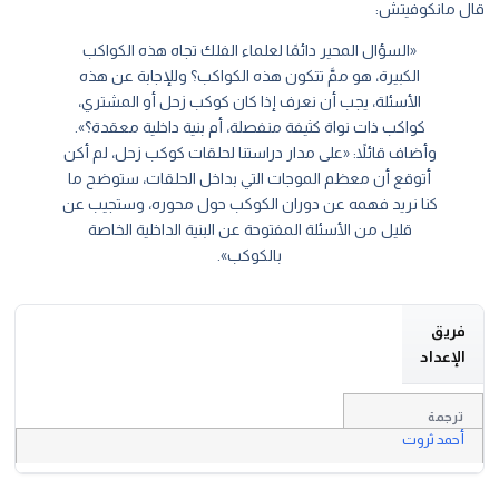
قال مانكوفيتش:
«السؤال المحير دائمًا لعلماء الفلك تجاه هذه الكواكب
الكبيرة، هو ممَّ تتكون هذه الكواكب؟ وللإجابة عن هذه
الأسئلة، يجب أن نعرف إذا كان كوكب زحل أو المشتري،
كواكب ذات نواة كثيفة منفصلة، أم بنية داخلية معقدة؟».
وأضاف قائلاً: «على مدار دراستنا لحلقات كوكب زحل، لم أكن
أتوقع أن معظم الموجات التي بداخل الحلقات، ستوضح ما
كنا نريد فهمه عن دوران الكوكب حول محوره، وستجيب عن
قليل من الأسئلة المفتوحة عن البنية الداخلية الخاصة
بالكوكب».
فريق
الإعداد
ترجمة
أحمد ثروت