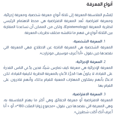
أنواع المعرفة
يُقسِّم الفلاسفة المعرفة إلى ثلاثة أنواع: معرفة شخصية، ومعرفة إجرائية،
ومعرفة افتراضية. تُعد المعرفة الافتراضية هي محط الاهتمام الرئيسي
لنظرية المعرفة (Epistemology)، ولكن من الممكن أن تساعدنا المقارنة
بين الثلاثة أنواع في فهم ما تناقشه مختلف نظريات المعرفة.
المعرفة الشخصية:
المعرفة الشخصية هي المعرفة الناتجة عن الاطلاع، فهي المعرفة التي
نقصدها حين نقول: «أنا أعرف موسيقى موتزارت».
المعرفة الإجرائية:
المعرفة الإجرائية هي معرفة كيف تمارس شيئًا، فحين يدِّعي الناس القدرةَ
على القيادة، لا يكونُ هذا مُجرَّدَ ادِّعاءٍ بالمعرفة النظرية لكيفية القيادة، لكن
ادعاءٌ بأنهم يمتلكون المهارات المعنية للقيام بذلك، وأنهم قادرون على
القيام بها.
المعرفة الافتراضية:
المعرفة الافتراضية أو معرفة الحقائق وهي أكثر ما يهتم الفلاسفة به،
وهي المعرفة التي نقصدها حين نقول: «مجموع زوايا المثلث 180°»، أو: « أنا
أعرف أنك أكلت شطيرتي».