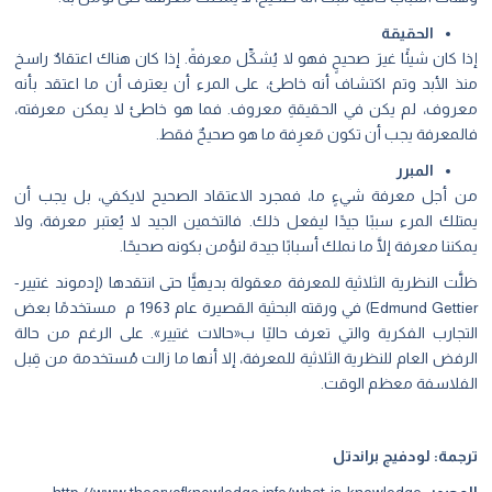
الحقيقة
إذا كان شيئًا غيرَ صحيحٍ فهو لا يُشكِّل معرفةً. إذا كان هناك اعتقادٌ راسخ
منذ الأبد وتم اكتشاف أنه خاطئ، على المرء أن يعترف أن ما اعتقد بأنه
معروف، لم يكن في الحقيقةِ معروف. فما هو خاطئ لا يمكن معرفته،
فالمعرفة يجب أن تكون مَعرِفة ما هو صحيحٌ فقط.
المبرر
من أجل معرفة شيءٍ ما، فمجرد الاعتقاد الصحيح لايكفي، بل يجب أن
يمتلك المرء سببًا جيدًا ليفعل ذلك. فالتخمين الجيد لا يُعتبر معرفة، ولا
يمكننا معرفة إلَّا ما نملك أسبابًا جيدة لنؤمن بكونه صحيحًا.
ظلَّت النظرية الثلاثية للمعرفة معقولة بديهيًّا حتى انتقدها (إدموند غتيير-
Edmund Gettier) في ورقته البحثية القصيرة عام 1963 م مستخدمًا بعض
التجارب الفكرية والتي تعرف حاليًا ب«حالات غتيير». على الرغم من حالة
الرفض العام للنظرية الثلاثية للمعرفة، إلا أنها ما زالت مُستخدمة من قِبل
الفلاسفة معظم الوقت.
ترجمة: لودفيج براندتل
المصدر:
http://www.theoryofknowledge.info/what-is-knowledge