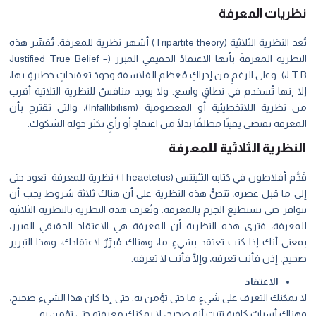
نظريات المعرفة
تُعد النظرية الثلاثية (Tripartite theory) أشهر نظرية للمعرفة. تُفسِّر هذه
النظرية المعرفةَ بأنها الاعتقادُ الحقيقي المبرر (Justified True Belief –
J.T.B). وعلى الرغمِ من إدراكِ مُعظم الفلاسفة وجودَ تعقيداتٍ خطيرةٍ بها،
إلا إنها تُسخدم في نطاقٍ واسع. ولا يوجد منافسٌ للنظرية الثلاثية أقرب
من نظرية اللاتخطيئية أو المعصومية (Infallibilism)، والتي تقترح بأن
المعرفة تقتضي يقينًا مطلقًا بدلًا من اعتقادٍ أو رأيٍ تكثر حوله الشكوك.
النظرية الثلاثية للمعرفة
قَدَّم أفلاطون في كتابه الثئيتتس (Theaetetus) نظرية للمعرفة تعود حتى
إلى ما قبل عصره، تنصُّ هذه النظرية على أن هناك ثلاثة شروط يجب أن
تتوافر حتى نستطيع الجزم بالمعرفة. وتُعرف هذه النظرية بالنظرية الثلاثية
للمعرفة، فترى هذه النظرية أن المعرفة هي الاعتقاد الحقيقي المبرر،
بمعنى أنك إذا كنت تعتقد بشيءٍ ما، وهناك مُبرِّرٌ لاعتقادك، وهذا التبرير
صحيح، إذن فأنت تعرفه، وإلَّا فأنت لا تعرفه.
الاعتقاد
لا يمكنك التعرف على شيءٍ ما حتى تؤمن به. حتى إذا كان هذا الشيء صحيح،
وهناك أسبابٌ كافية تثبت أنه صحيح، لا يمكنك معرفته حتى تؤمن به.