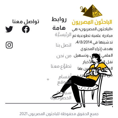
روابط
تواصل معنا
هامة
«الباحثون المصريون» هي
الرئيسيَّة
مبادرة علمية تطوعية تم
تدشينها في 4/8/2014،
اتصل بنا
بهدف إثراء المحتوى
من نحن
العلمي العربي، وتسهيل
نقل المواد والأخبار
تطوَّع معنا
العلمية للمهتمين بها
من المصريين والعرب،
أقسام
الموقع
سياسة
الخصوصيَّة
جميع الحقوق محفوظة للباحثون المصريون 2021