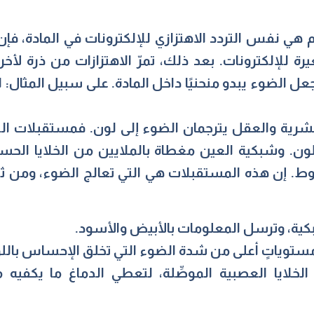
 هي نفس التردد الاهتزازي للإلكترونات في المادة، فإن
 صغيرة للإلكترونات. بعد ذلك، تمرّ الاهتزازات من ذرة ل
عل الضوء يبدو منحنيًا داخل المادة. على سبيل المثال:
البشرية والعقل يترجمان الضوء إلى لون. فمستقبلات ا
اللون. وشبكية العين مغطاة بالملايين من الخلايا ا
 إن هذه المستقبلات هي التي تعالج الضوء، ومن ثم
كية، وترسل المعلومات بالأبيض والأسود.
توياتٍ أعلى من شدة الضوء التي تخلق الإحساس باللون
 الخلايا العصبية الموصِّلة، لتعطي الدماغ ما يكفيه