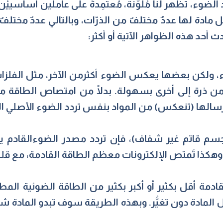
لضوء، تظهر لنا مُلوَّنة، مُعتمِدةً على عاملين أساسييْ
 مادة لها عددٌ مختلفٌ من الذرّات، وبالتالي عددٌ مختلفٌ
 أحد هذه الظواهر الآتية أو أكثر:
ولكن بعضها يعكس الضوء أكثرمن الآخر، مثل الفلزات. 
 من ذرة إلى أخرى بسهولة. بدلًا من امتصاص الطاقة من 
إرسالها (تنعكس) من المواد بنفس تردد الضوء الأصلي ال
سم قاتم غير شفاف)، فإن تردد مصدر الضوءالقادم يسا
 وهكذا تَمتص الإلكترونات معظم الطاقة القادمة، مع قل
قادمة أقل بكثير أو أكبر بكثير من الطاقة الضوئية الم
ل المادة دون تغيُّر. وبهذه الطريقة سوف تبدو المادة شف