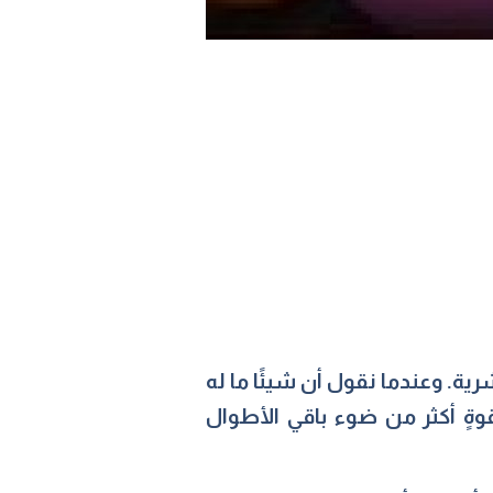
رية. وعندما نقول أن شيئًا ما له
وةٍ أكثر من ضوء باقي الأطوال