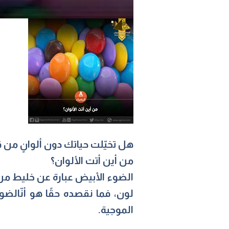
هل تخيّلت حياتك دون ألوانٍ من
من أين أتت الألوان؟
الضوء الأبيض عبارة عن خليط من كل
لون، فما نقصده حقًا هو أنّالض
الموجية.