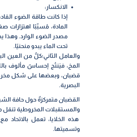
الانكسار:
إذا كانت طاقة الضوء القادم
المادة، مُسبِّبًا اهتزازات
مصدر الضوء الوارد. وهذا يج
تحت الماء يبدو منحنيًا.
والعامل الثاني؛كلٌّ من العين 
المخ، فيَنتُج إحساسٌ مألوف ب
قضبان، وبعضها على شكل مخروط.
البصرية.
القضبان متمركزةٌ حول حافة الشب
والمستقبلات المخروطية تنقل مس
هذه الخلايا، تعمل بالاتحاد مع
وتسميتها.