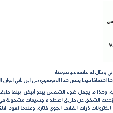
تي بمثال له علاقةبموضوعنا:
ا اهتمامًا فيما يخص هذا الموضوع؛ من أين تأتي ألوان ا
ة، وهذا ما يجعل ضوء الشمس يبدو أبيض، بينما طيف 
ثير. يَحدث الشفق عن طريق اصطدام جسيمات مشحونة في 
لكترونات ذرات الغلاف الجوي مُثارة. وعندما تعود الإلك