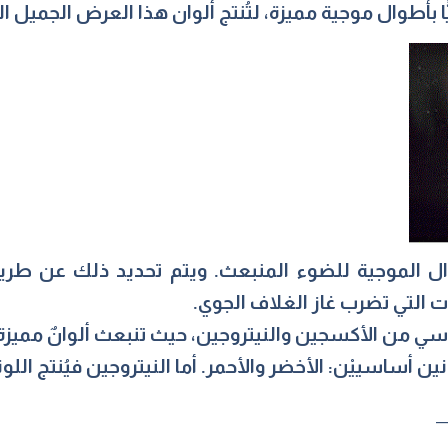
ًا بأطوال موجية مميزة، لتُنتج ألوان هذا العرض الجميل ال
ل الموجية للضوء المنبعث. ويتم تحديد ذلك عن طريق
ت التي تضرب غاز الغلاف الجوي.
ي من الأكسجين والنيتروجين، حيث تنبعث ألوانٌ ممي
اسييْن: الأخضر والأحمر. أما النيتروجين فيُنتج اللونين
_