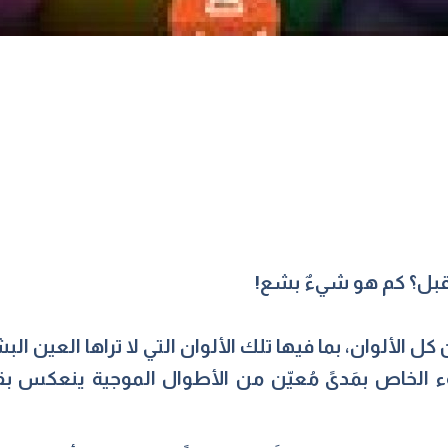
 قبل؟ كم هو شيءٌ بشع!
 الألوان، بما فيها تلك الألوان التي لا تراها العين البش
وء الخاص بمَدىً مُعيّن من الأطوال الموجية ينعكس بق