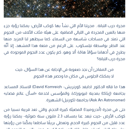
مجرة درب التبانة.. مجرتنا الأم التي نشأ بها كوكب الأرض؛ يمكننا رؤية جزء
منها بالعين المجردة في الليالي الصافية على هيئة مئات الألاف من النجوم
التي تمتد في مساحات شاسعة من السماء، كما سيظهر لنا المزيد منها
عند النظر بواسطة تيلسكوب. على الرغم من متعة هذا المشهد، إلا أنَّه
يطرح في أذهاننا سؤالًا هامًا؛ ألا وهو، كم يكون عدد النجوم الموجودة في
مجرة درب التبانة؟
من المفاجئ أن نجد صعوبة في الإجابة عن هذا السؤال، حيث
لا يمكنك الجلوس في مكان ما وحصر هذه النجوم.
هذا ما قاله الدكتور (دايفد كورنريش- David Kornreich) الاستاذ المساعد
بجامعة (إيثاكا) بمدينة (نيويورك)، والمؤسس لخدمة «اسأل عالم فضاء»
(Ask An Astronomer) بجامعة (كورنيل) الشهيرة.
حتى في مجرة (أندروميدا) المضيئة كبيرة الحجم، والتي تعد قريبة نسبيا من
كوكب الأرض -حيث تبعد عنا بمساف 2.3 مليون سنة ضوئية- يمكننا رؤية
عدد قليل من النجوم كبيرة الحجم، وتعطي بريقًا ساطعا يمكِّننا من رؤيتها