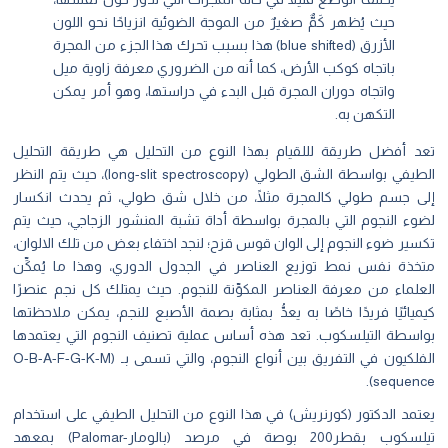
حيث يُظهر كَمٌّ صغيرٌ من الموجة الضوئية انزياحًا نحو اللون
الأزرق (blue shifted) هذا بسبب تحرك هذا الجزء من المجرة
باتجاه كوكب الأرض، كما أنه من الضروري معرفة زاوية ميل
واتجاه دوران المجرة قبل البدء في دراستها، وهو أمر يمكن
التكهن به.
تعد أفضل طريقة لللقيام بهذا النوع من التحليل هي طريقة التحليل
الطيفي بواسطة الشق الطولي (long-slit spectroscopy)، حيث يتم النظر
إلى جسم طولي كالمجرة مثلًا، من خلال شق طولي، ثم يحدث انكسار
لضوء النجوم التي بالمجرة بواسطة أداة تشبة المنشور الزجاجي، حيث يتم
تكسير ضوء النجوم إلى الوان قوس قزح؛ لنجد اختفاء بعض من تلك الالوان،
متخذة نفس نمط توزيع العناصر في الجدول الدوري، وهذا ما يُمكِّن
العلماء من معرفة العناصر المكوِّنة للنجوم. حيث يمتلك كل نجم عنصرًا
كيميائيًا فريدًا خاصًا به يعدُّ بمثابة بصمة الأصبع للنجم، يمكن ملاحظتها
بواسطة التيلسكوب. تعد هذه أساس عملية تصنيف النجوم التي يعتمدها
الفلكيون في التفريق بين أنواع النجوم، والتي تسمى بـ (O-B-A-F-G-K-M
sequence).
يعتمد الدكتور (كورنريش) في هذا النوع من التحليل الطيفي على استخدام
تيلسكوب بقطر200 بوصة في مرصد (بالومار-Palomar) بمعهد