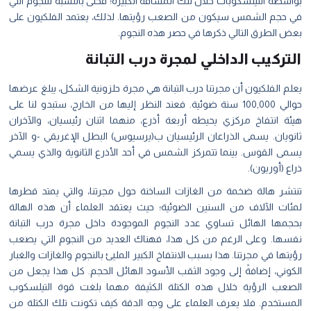
بواسطة التيلسكوبات خلال تلك المسافة الكبيرة؛ فحتى بالنسبة للنجوم التي
في حجم الشمس سيكون من الصعب رؤيتها. لذلك، يعتمد الفلكيون على
بعض الطرق التالي ذكرها في حصر هذه النجوم.
التركيب الداخلي لمجرة درب التبانة
يعلم الفلكيون أن مجرتنا درب التبانة هي مجرة حلزونية الشكل، يبلغ عرضها
حوالي 100,000 سنة ضوئية. فعند النظر إليها من الخارج، ستبدو لنا على
هيئة انتفاخ مركزي يحيطه أربعة أذرع، منهما اثنان رئيسيان، والآخران
ثانويان. يسمى الذراعان الرئيسيان ب(يرسيوس) البطل الإغريقي -و الآخر
يسمى القوس. بينما تتمركز الشمس في أحد الأذرع الثانوية والذي يسمي
ذراع (أوريون).
تنتشر هالة ضخمة من الغازات الساخنة حول مجرتنا، والتي يمتد قطرها
لمئات الآلاف من السنين الضوئية؛ حيث يعتقد العلماء أن هذه الهالة
بحجمها الهائل تساوي عدد النجوم الموجودة داخل مجرة درب التبانة
نفسها. وعلى الرغم من كل هذا، فهناك العديد من النجوم التي يصعب
رؤيتها في مجرتنا. هذا بسبب الانتفاخ الكبير المليئ بالنجوم والغازات والغبار
الكوني، إضافةً إلى وجود الثقب الأسود الهائل الحجم. كل هذا يجعل من
الصعب الرؤية خلال هذه الكتلة الكثيفة مهما بلغت قوة التيلسكوب
المستخدم. فلا يعرف العلماء على وجه الدقة كيف تكونت تلك الكتلة من