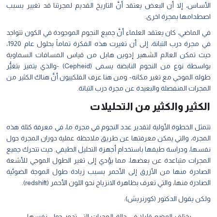
الأساس، إلا أن البعض يعتقد أنَّ التاريخ القديم لمجرتنا قد تغيير بسبب
اصطدامها بمجرة اخرى.
في الماضي، كان يعتقد العلماء أنَّ جميع النجوم الموجودة في الكون تتواجد
في مجرة درب التبانة، إلى أن تغيرت هذه الفكرة تماماً بحلول عام 1920،
حيث تمكن العالم الشهير إدوين هابل من قياس المسافات السماوية
بواسطة نوع من النجوم النابضة يسمى (Cepheid) -والذي يتميز بتغيُّر
طوله الموجي مع تغير مكانه- ومن هنا عرف الفلكييون أنَّ هناك الكثير من
المجرات المنفصلة والبعيدة عن مجرة درب التبانة.
الكثير والكثير من التحليلات
تتمثل الخطوة الأولية لتقدير عدد النجوم في مجرة ما، في معرفة كتلة هذه
المجرة، والتي يمكن معرفتها عن طريق ملاحظة عملية دوران المجرة حول
نفسها، ودراسة طيفها باستخدام أجهزة التحليل الطيفي. حيث تتحرك جميع
المجرات متباعدة عن بعضها، مما يؤدي إلى تغير الطول الموجي للأشعة
الصادرة منها من الأزرق إلى الأحمر بسبب زيادة طول الموجة الضوئية
الصادرة منها، والتي تعرف بظاهرة الانزياح نحو اللون الأحمر (
redshift
).
ولكن يقول الدكتور (كورنريش):
يختلف الوضع قليلا في حالة المجرات التي تدور حول نفسها،