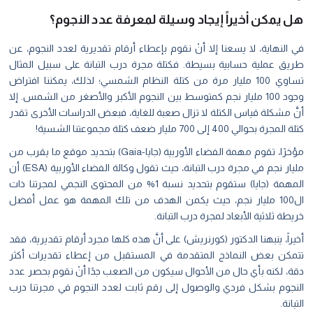
هل يمكن أخيراً إيجاد وسيلة لمعرفة عدد النجوم؟
في النهاية، لا يسعنا إلا أنْ نقوم بإعطاء أرقام تقديرية لعدد النجوم، عن
طريق عملية حسابية بسيطة. فكتلة مجرة درب التبانة على سبيل المثال
تساوي 100 مليار مرة من كتلة النظام الشمسي؛ لذلك، يمكننا افتراض
وجود 100 مليار نجم كمتوسط بين النجوم الأكبر والأصغر من الشمس. إلا
أنَّ مشكلة قياس الكتلة لا تزال صعبة للغاية، فبعض الدراسات الأخرى تقدر
كتلة المجرة بحوالي 400 إلى 700 مليار ضعف كتلة مجموعتنا الشسية!
مؤخرًا، تقوم مهمة الفضاء الأوربية (جايا-Gaia) بتحديد موقع ما يقرب من
مليار نجم في مجرة درب التبانة، حيث تقول وكالة الفضاء الأوربية (ESA) أن
المهمة (جايا) ستقوم بتحديد نسبة 1% من المحتوى النجمي لمجرتنا ذات
ال100 مليار نجم، حيث يكمن الهدف من تلك المهمة هو عمل أفضل
خريطة ثلاثية الأبعاد لمجرة درب التبانة.
أخيراً، ينبهنا الدكتور (كورنريش) على أنَّ هذه كلها مجرد أرقام تقديرية، فقد
تتمكن بعض النماذج المتقدمة في المستقبل من إعطاء تقديرات أكثر
دقة، لكنه بأي حال من الأحوال سيكون من الصعب جدًا أنْ نقوم بحصر عدد
النجوم بشكل فردي والوصول إلى رقم ثابت لعدد النجوم في مجرتنا درب
التبانة.