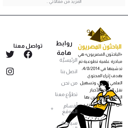
المزيد من مقالاتي ..
روابط
تواصل معنا
هامة
«الباحثون المصريون» هي
الرئيسيَّة
مبادرة علمية تطوعية تم
تدشينها في 4/8/2014،
اتصل بنا
بهدف إثراء المحتوى
من نحن
العلمي العربي، وتسهيل
نقل المواد والأخبار
تطوَّع معنا
العلمية للمهتمين بها
من المصريين والعرب،
أقسام
الموقع
سياسة