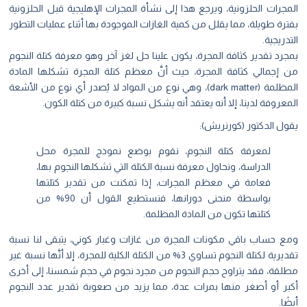
المجرات الحلزونية، ويرجع هذا إلى نشأة المجرات الإهليجية قبل الحلزونية
بفترة طويلة، مما يقلل من كمية الغازات الموجودة بها أثناء عمليات التطور
التدريجية.
بمجرد تقدير كثافة المجرة، يكون علينا حل لغز آخر وهو معرفة كتلة النجوم
من إجمالي كثافة المجرة، حيث أنَّ معظم كتلة المجرة تشكلها المادة
المظلمة (
dark matter
)، وهي نوع من المواد لا يُصدر أي نوع من الأشعة
المعروفة لدينا، إلا أنه يعتقد أنه يشكل نسبة كبيرة من كتلة الكون.
يقول الدكتور (كورنريش):
لمعرفة كتلة النجوم، نقوم بوضع نموذج للمجرة محل
الدراسة، ونحاول معرفة نسبة الكتلة التي تشكلها النجوم بها،
فعامة في معظم المجرات، إذا تمكنت من تقدير كتلتها
بواسطة منحنى دورانها، فنستطيع القول أن 90% من
كتلتها تكون من المادة المظلمة.
ومع حساب باقي مكونات المجرة من غازات وغبار كوني، يتبقى لنا نسبة
تقديرية لكتلة النجوم تساوي 3% من الكتلة الكلية للمجرة، إلا أنَّها نسبة غير
مطلقة، فقد يتراوح حجم النجوم من مجرد نجوم في حجم شمسنا، إلى أخرى
أكبر أو أصغر منها بمرات عدة، مما يزيد من صعوبة تقدير عدد النجوم
أيضًا.