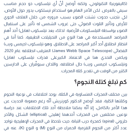
(كاليفورنيا) التكنولوجي، ولكنه أوضح أنَّ أي تيلسكوب ذو حجم مناسب
سيفي بالغرض. لكن الأمر الهام هو استخدام تيسلكوب يدور حول الأوض،
لكي نتجنب حدوث تشتت الضوء بسبب مروره من خلال الغلاف الجوي
للأرض وتأثير التلوث الضوئي، حتى غروب الشمس له تأثير على استقبال
الضوء بواسطة التيلسكوبات الأرضية. لذلك، يعد تيلسكوب (هابل) أحد أهم
المراصد المستخدمة في هذا النوع من التحيليلات الطيفية، كما أننا في
انتظار انطلاق أحد أكبر المراصد على الاطلاق، وهو تيلسكوب (جيمس ويب)
الفضائي (James Webb Space Telescope) المترقب انطلاقه عام 2020.
ويكمن التحدي هنا في الاعتماد الكبيرعلى قدرات تيلسكوب (هابل)
وتيلسكوب (جيمس ويب) حال انطلاقه، واللذان سيوفِّران على الدارسين
الكثير من الوقت في تقدير كتلة المجرات.
كم تبلغ كتلة النجوم؟
بين مختلف المجرات المتساوية في الكتلة، يوجد اختلافات في نوعية النجوم
وكتلتها الكلية، فقد أوضح الدكتور كورنريش أنَّه رغم صعوبة الحديث عن
هذا الأمر بالكامل، إلا أنَّه يمكننا ملاحظة أحد تلك الاختلافات عند دراسة
نوعين مختلفين من المجرات أحدهما إهليجي (elliptical) الشكل والآخر
حلزوني (spiral) كمجرة درب التبانة. حيث نلاحظ في المجرات الإهليجية تواجد
عدد أكثر من النجوم القزمية الحمراء من النوع (M) و النوع (K)، عنه في