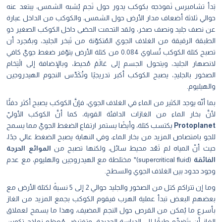
بَدأ تشامبرس نَموذجه بكوكب يدور حول نَجم يُشبه الشمس، يبتعد عنه
حوالي ثلاثة أضعاف مدار الأرض حول الشمس، والكوكب من الداخل عبارة
عن نصف جليد ونصف صخر، ولقد التحمت الحصَى داخل الكوكب الصغير ذو
الطبقة الرقيقة من الغلاف الجوي المُتكوّنة من تَبخر الجليد، وبمُجرد أن
تصبح كتلة الكوكب تُساوي 0.084 من كتلة الأرض يتوّفر ضغط جويّ كافي
لانصهار الجليد، ويتحول الجسم إلى عَالَمْ مُحيط، وبالإضافة إلى الْتِحَام
الصخور بالجليدِ، يصبح الكوكب أكبر تدريجيًا وتُكَدِّس النجوم الهيدروجين
والهيليوم.
بما أنّه يوجد الكثير من الماء في الغلاف الجوي، فإنَّ الكوكب يصبح أكثر دفئًا
لأنَّ بخار الماء من الغازات الدافئة القوية، كما أنَّ الكوكب الأوليّ
Protoplanet
يكتسب كتلة، وأيضًا يستمر ارتفاع الضغط الجويّ مما يسمح
للجو بامتصاص المزيد من بخار الماء، وفي النهاية يصبح الضغط عالي جدًا،
حيث أنّ المياه لم تَعُد محيط سائل، ولكنها تصبح من
الموائع الحرجة
الفائقة
(supercritical fluid)* مختلطة مع الهيدروجين والهليوم، مع عدم
وجود حدود بين الغلاف الجوي والسطح.
وما إن تتراكم كتل من الصخور والجليد حوالي 2 إلى 5 نسبةً لكتلة الأرض مع
بعضهم البعض تبدأ عملية الهرب فيقوم الكوكب بجمع المزيد من الغاز
بأسرع ما يُمكن من القرص حول النجم المضيف، وهذا ما يسمح لعملاق
الغاز أن يتَضخّم طِبقًا إلى الدراسة الجديدة. وتفترض مُعظم نماذج تكوين