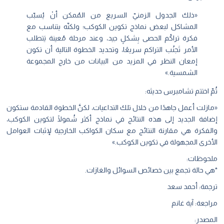
«ذلك الجدول الزمنيّ السريع من المُمكن أنْ يُسبّب
المشاكل لبعض نماذج تكوين الكوكب؛ ولكنّه يتناسب مع
فكرة تراكُم الحصى بِشكلٍ جيد، وعند مرحلة مُعينة يَتطلب
الأمر تَجنُب التراكم سريعًا، وتحديد الخطوة التالية أن تكون
إمعان النظر في المزيد من البيانات من خارج المجموعة
الشمسية.»
ثُمّ اختتم تشامبرس حديثه:
«مازلت أعمل جاهدًا من خلال تلك التداعيات، لكنَّ الخطوة القادمة ستكون
إضافة الجديد إلى هذه النتائج في نماذج أكثر شُمولًا لتكوين الكوكب،
والفكرة هي مقارنة النتائج مع سكان الكواكب الخارجية لإثبات العوامل
الأخرى المجهولة في تكوين الكوكب.»
ملحوظات:
*هي حالة تجمع بين خصائص السوائل والغازات.
ترجمة: أحمد سعد
مراجعة: آية غانم
المصدر: