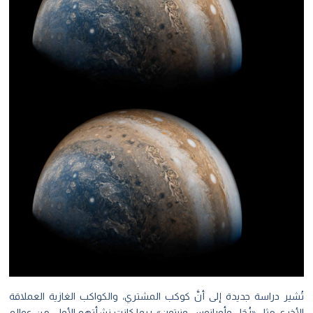
تُشير دراسة جديدة إلى أنَّ كوكب المشتري، والكواكب الغازية العملاقة
الأخرى مثل «زُحَل وأورانوس ونبتون»، ربما كانت نشأتهم الأولى من عوالم