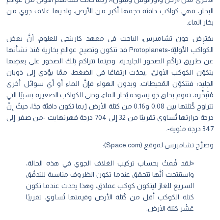
البخار، فهي كواكب دافئة حجمها أكبر من الأرض، ولديها غلاف جوي من
بخار الماء.
يفترِض جون تشامبرس، الباحث في معهد كارينجي للعلوم، أنَّ بعض
الكواكب الأوليّة-Protoplanets قد تتكون وتصبح عوالم بخارية مُنذ نشأتها
عن طريق تراكُم الصخور الجليدية، وحينما تتراكم تِلكَ الصخور على بعضِها
يتكوّن الكوكب الأوليّ، ,يحدُث ارتفاعًا في الضغط، ممّا يؤدي إلى ذوبان
الجليد؛ فتتكوّن المُحيطات. وبدون الهواء فإنَّ الماء أو أي سوائل أخرى
مُتَبخِّرة، تقوم بخلق جَو يَسوده بُخار الماء، وحتى الكواكب الصغيرة نِسبيًا التي
تتراوح كُتلتها بين 0.08 و0.16 من كتلة الأرض رُبما تكون دافئة جدًا، حيثُ إنّ
درجة حرارتها تُساوي تقريبًا من 32 إلى 704 درجة فهرنهايت -من صفر إلى
347 درجة مئوية-.
وصرَّح تشامبرس لموقع (Space.com):
«لقد قُمتُ بحساب تركيب الغلاف الجوي في هذه الحالة،
واستنتجت أنَّها تتحقق عندما تكون الظروف مناسبة للتدفُق
السريع للغاز ليتكون كوكب عملاق، وهذا يحدث عندما تكون
كتلة الكوكب أقل من كُتلة الأرض وقيمتها تُساوي تقريبًا
عُشْر كتلة الأرض.