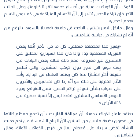
الكوكب أنّ الكويكبات عبارة عن أجسام حجمها تقريبًا كيلومتر، وعلى الجانب
الآخر فإن تراكم الحصى يُشير إلى أنّ الأجسام المتراكمة هي كما يوحي الاسم
«حجم الحصى».
وقال مايكل لامبريشتس، الباحث في جامعة (Lund) بالسويد، بالرغم من
أنَّه لم يشارك في دراسة تشامبرس:
«يعتبر هذا المخطط منطقي، كل ما في الأمر أنَّها بعض
الفيزياء المنطقية جدًا، وإذا كان هذا السيناريو المطبق على
المشترى غير معروف، فمع ذلك هناك بعض البيانات من
بِعثة جونو التي تدور حول كوكب المشتري، والتي تُظهر
حقيقة أكثر انتشارًا مما كان يعتقد العلماء في البداية، وأحد
الآثار المُترتبة على ذلك هو أنَّه إذا كان تشامبرس والآخرون
على صواب بشأن نموذج تراكم الحصى، فمن المتوقع وجود
الجوهر الأساسي للمشتري فقط ليس إلّا نسبة صغيرة من
كتلة الأرض.»
يعتقد علماء الكواكب جميعًا أنَّ
عمالقة الغاز
يجب أن تجمع معظم كتلتها
في غضون بضعة ملايين من السنين، لأنَّ الرياح الشمسية من نجم حديث
النشأة تقضي سريعًا على مُعظم الغاز في قرص الكواكب الأوليّة، وقال
تشامبرس: