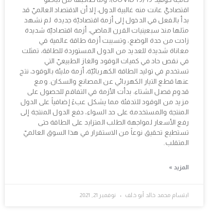
اقتصاديّ عانت منه غالبية الدول، إلا أن الاقتصاد العالميّ قد
بدأ بالفعل في الدخول إلى أزمة اقتصاديّة جديدة لم نشهد
مثلها منذ سبعينيات القرن الماضي، أزمة اقتصاديّة شديدة
زادت من حدة الوضع، وتسببت أزمة طاقة عالمية في
معاناة شديدة للعديد من الدول المستوردة للطاقة، تمثلت
في نقص حاد في كميات الوقود والغاز الطبيعيّ التي
تستخدم في توليد الطاقة الكهربائيّة، أزمة مليئة بالوقود، نتج
عنها قطع التيار الكهربائي عن المصانع والسكان. ومع
قدوم فصل الشتاء، بدأت الأزمة في التفاقم للحصول على
مزيد من الوقود للتدفئة مما يشكل عبءً إضافياً على الدول
المنتجة والمستخدمة على حد السواء، دفع الدول المنتجة إلى
رفع الأسعار لمواجهة الطلب المتزايد على الطاقة حتى
تستطيع تحقيق نوعاً من الاستقرار في هذا السوق العالميّ
المتقلب.
المزيد »
ابتسام محمد خالد أبو خلف
نوفمبر 21, 2021