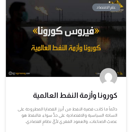
علم الاقتصاد
كورونا وأزمة النفط العالمية
دائماً ما كانت قضية النفط من أبرز القضايا المطروحة على
الساحة السياسية والاقتصادية على حدٍّ سواء، فالنفط هو
عصبُ الصناعات، والعمود الفقري لأيِّ نظامٍ اقتصادي،