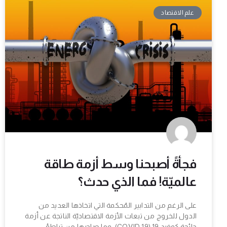
علم الاقتصاد
فجأةً أصبحنا وسط أزمة طاقة
عالميّة! فما الذي حدث؟
على الرغم من التدابير المُحكمة التي اتخاذها العديد من
الدول للخروج من تبعات الأزمة الاقتصاديّة الناتجة عن أزمة
حائجة كوفيد 19 (COVID 19)، وما صاحبها من تباطؤ