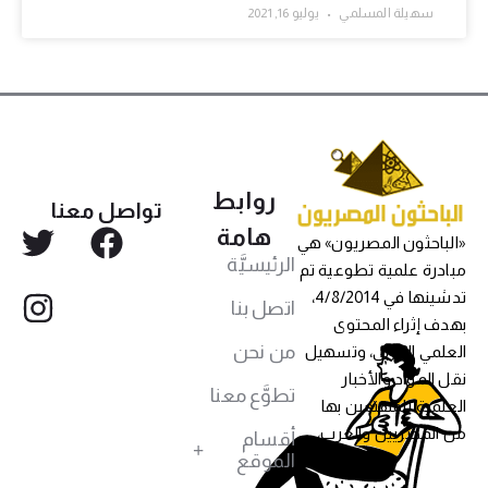
سهيلة المسلمي
يوليو 16, 2021
روابط
تواصل معنا
هامة
«الباحثون المصريون» هي
الرئيسيَّة
مبادرة علمية تطوعية تم
تدشينها في 4/8/2014،
اتصل بنا
بهدف إثراء المحتوى
من نحن
العلمي العربي، وتسهيل
نقل المواد والأخبار
تطوَّع معنا
العلمية للمهتمين بها
من المصريين والعرب،
أقسام
الموقع