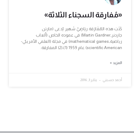
«مُفارقة السجناء الثلاثة»
كَتَبَ هذه المُفَارَقة ريَاضِيّ شَهير يُدعى (مارتن
جاردنرـMartin Gardner) في عموده الخاص (ألعاب
رياضيةـmathematical games) في مجلة (العلمي الأمريكي-
scientific American) عام 1959 (1)،(2) المفارقة:
المزيد »
أحمد حسيني
يناير 3, 2016