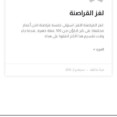
لغز القراصنة
لغز القراصنة اللغز: استولى خمسة قراصنة (من أعمار
مختلفة) على كنز مُكوَّن من 100 عملة ذهبية. عندما جاء
وقت تقسيم هذا الكنز اتفقوا على هذه
المزيد »
مينا عاطف
سبتمبر 2, 2016