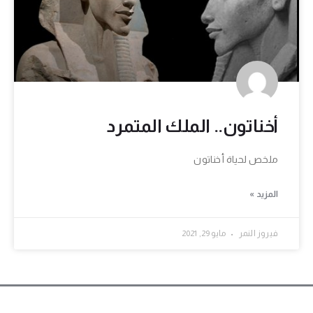
أخناتون.. الملك المتمرد
ملخص لحياة أخناتون
المزيد »
فيروز النمر
مايو 29, 2021