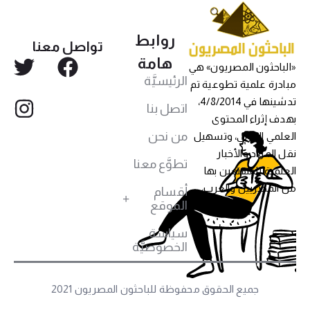
روابط
تواصل معنا
هامة
«الباحثون المصريون» هي
الرئيسيَّة
مبادرة علمية تطوعية تم
تدشينها في 4/8/2014،
اتصل بنا
بهدف إثراء المحتوى
من نحن
العلمي العربي، وتسهيل
نقل المواد والأخبار
تطوَّع معنا
العلمية للمهتمين بها
من المصريين والعرب،
أقسام
الموقع
سياسة
الخصوصيَّة
جميع الحقوق محفوظة للباحثون المصريون 2021