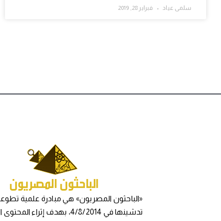
سلمى عياد
فبراير 28, 2019
«الباحثون المصريون» هي مبادرة علمية تطوعي
تدشينها في 4/8/2014، بهدف إثراء المح