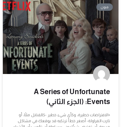
فنون
A Series of Unfortunate
Events: (الجزء الثاني)
«الافتراضات خطيرة، وكأي شيء خطير -كالقنابل مثلًا، أو
تارت الفراولة- أصغر خطأ ترتكبه قد يوقعك في مشاكل
مريعة. أن تفترض شيئًا يعني ببساطة أن تؤمن بأن الأشياء