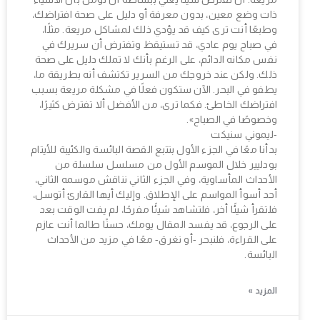
ذات وضع معين، بدون معرفة أو دليل على صحة افتراضك،
وطبعًا أنت ترى كيف قد يؤدي ذلك لمشاكل مريعة. مثلًا،
في صباح يوم عادي، قد تستيقظ وتفترض أن سريرك في
نفس مكانه الدائم، على الرغم بأنك لا تملك دليل على صحة
ذلك. ولكن عند خروجك من السرير تكتشف أنه بطريقة ما،
يطفو في البحر. الآن ستكون فعلًا في مشكلة مريعة بسبب
افتراضك الخاطئ. فكما ترى، من الأفضل ألا تفترض كثيرًا،
وخصوصًا في الصباح».
-ليموني سنيكت
بدأنا معًا في الجزء الأول بتتبع القصة البائسة والكئيبة للأيتام
بودليير خلال الموسم الأول من مسلسل سلسلة من
الأحداث المأساوية، وفي الجزء الثاني نناقش موسمه الثاني،
أحد أسوأ المواسم على الإطلاق. وإليك أيها القارئ أتوسل،
فلتقرأ شيئًا أخر، فلتشاهد شيئًا مفرحًا، لم يفت الوقت بعد
على الرجوع، قد يفسد المقال يومك، حسنًا طالما أنت عازم
على القراءة، فلنبحر -أو نغرق- معًا في مزيد من الأحداث
البائسة.
المزيد »