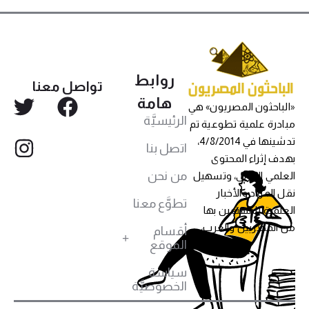
روابط
تواصل معنا
هامة
«الباحثون المصريون» هي
الرئيسيَّة
مبادرة علمية تطوعية تم
تدشينها في 4/8/2014،
اتصل بنا
بهدف إثراء المحتوى
من نحن
العلمي العربي، وتسهيل
نقل المواد والأخبار
تطوَّع معنا
العلمية للمهتمين بها
من المصريين والعرب،
أقسام
الموقع
سياسة
الخصوصيَّة