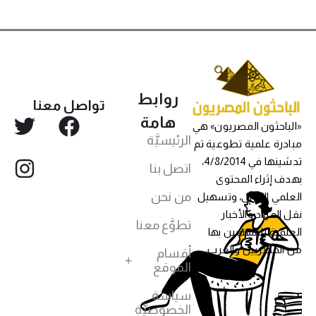
روابط
تواصل معنا
هامة
«الباحثون المصريون» هي
الرئيسيَّة
مبادرة علمية تطوعية تم
تدشينها في 4/8/2014،
اتصل بنا
بهدف إثراء المحتوى
من نحن
العلمي العربي، وتسهيل
نقل المواد والأخبار
تطوَّع معنا
العلمية للمهتمين بها
من المصريين والعرب،
أقسام
الموقع
سياسة
الخصوصيَّة