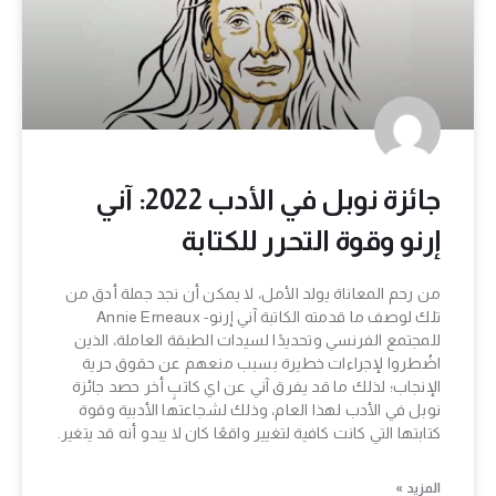
جائزة نوبل في الأدب 2022: آني
إرنو وقوة التحرر للكتابة
من رحم المعاناة يولد الأمل، لا يمكن أن نجد جملة أدق من
تلك لوصف ما قدمته الكاتبة آني إرنو- Annie Erneaux
للمجتمع الفرنسي وتحديدًا لسيدات الطبقة العاملة، الذين
اضُطروا لإجراءات خطيرة بسبب منعهم عن حقوق حرية
الإنجاب؛ لذلك ما قد يفرق آني عن اي كاتبٍ أخر حصد جائزة
نوبل في الأدب لهذا العام، وذلك لشجاعتها الأدبية وقوة
كتابتها التي كانت كافية لتغيير واقعًا كان لا يبدو أنه قد يتغير.
المزيد »