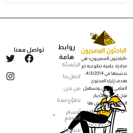
روابط
تواصل معنا
هامة
«الباحثون المصريون» هي
الرئيسيَّة
مبادرة علمية تطوعية تم
تدشينها في 4/8/2014،
اتصل بنا
بهدف إثراء المحتوى
من نحن
العلمي العربي، وتسهيل
نقل المواد والأخبار
تطوَّع معنا
العلمية للمهتمين بها
من المصريين والعرب،
أقسام
الموقع
سياسة