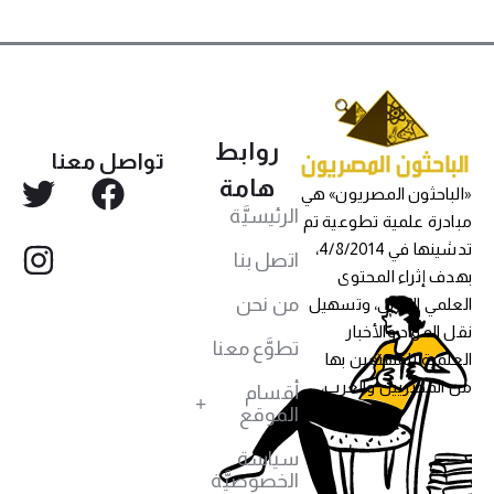
روابط
تواصل معنا
هامة
«الباحثون المصريون» هي
الرئيسيَّة
مبادرة علمية تطوعية تم
تدشينها في 4/8/2014،
اتصل بنا
بهدف إثراء المحتوى
من نحن
العلمي العربي، وتسهيل
نقل المواد والأخبار
تطوَّع معنا
العلمية للمهتمين بها
من المصريين والعرب،
أقسام
الموقع
سياسة
الخصوصيَّة