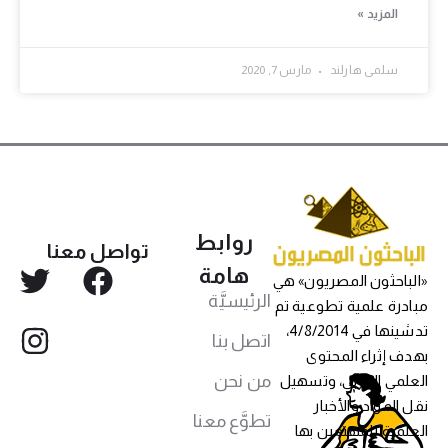
المزيد »
سلمى هارلند
مارس 7, 2020
روابط
تواصل معنا
هامة
«الباحثون المصريون» هي
الرئيسيَّة
مبادرة علمية تطوعية تم
تدشينها في 4/8/2014،
اتصل بنا
بهدف إثراء المحتوى
من نحن
العلمي العربي، وتسهيل
نقل المواد والأخبار
تطوَّع معنا
العلمية للمهتمين بها