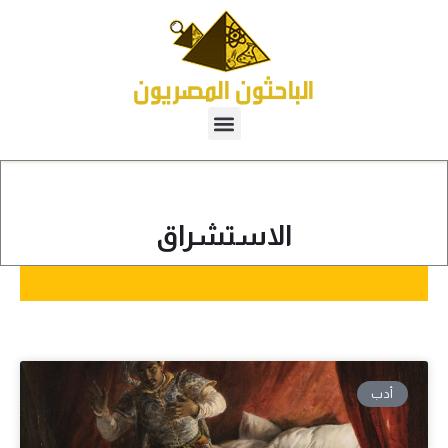
الاستشراق
أدب