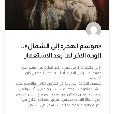
«موسم الهجرة إلى الشمال»..
الوجه الآخر لما بعد الاستعمار
«إنني جئتكم غازيًا في عقر داركم. قطرة من السم الذي
حقنتم به شرايين التاريخ. أنا لست عطيلًا. عطيل كان
أكذوبة»
شهدت الثقافة الأوروبية في القرنين الثامن والتاسع عشر
انتشارًا ملحوظًا للتوجهات الاستشراقية في الأدب والفن،
فصورت الشرق كمكانٍ غير متحضر، وبربري، ومثير، لتظهر
أوروبا مثالًا للتحضر بعكس الشرق المتخلف الغارق في
الحريم والعبيد. فماذا لو انقلب السحر على الساحر؟