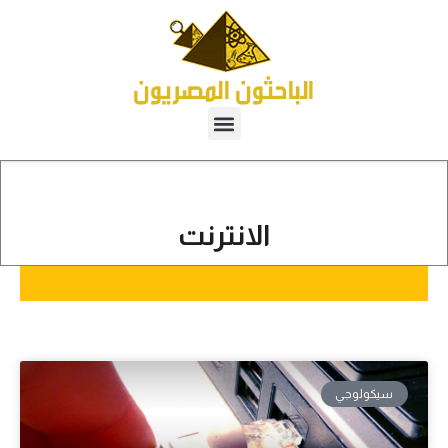
الانترنت
سيكولوجي