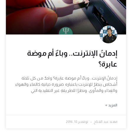
إدمانُ الإنترنت.. وباءٌ أم موضة
عابرة؟
إدمانُ الإنترنت.. وباءٌ أم موضة عابرة؟ واحدٌ من كل ثلاثة
أشخاص ينظرُ للإنترنت باعتباره ضرورة حياتية كالماء والهواء
والغِذاء والمأوى. ونظرًا للطريقةِ غير التقليدية التي
المزيد »
مهند عبد الفتاح
نوفمبر 18, 2016