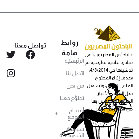
روابط
تواصل معنا
هامة
«الباحثون المصريون» هي
الرئيسيَّة
مبادرة علمية تطوعية تم
تدشينها في 4/8/2014،
اتصل بنا
بهدف إثراء المحتوى
من نحن
العلمي العربي، وتسهيل
نقل المواد والأخبار
تطوَّع معنا
العلمية للمهتمين بها
من المصريين والعرب،
أقسام
الموقع
سياسة
الخصوصيَّة