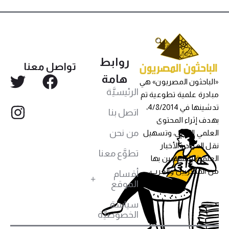
روابط
تواصل معنا
هامة
«الباحثون المصريون» هي
الرئيسيَّة
مبادرة علمية تطوعية تم
تدشينها في 4/8/2014،
اتصل بنا
بهدف إثراء المحتوى
من نحن
العلمي العربي، وتسهيل
نقل المواد والأخبار
تطوَّع معنا
العلمية للمهتمين بها
من المصريين والعرب،
أقسام
الموقع
سياسة
الخصوصيَّة