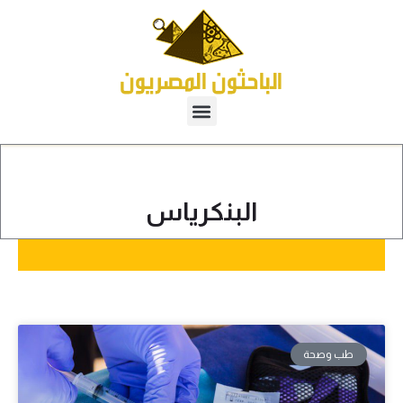
البنكرياس
طب وصحة