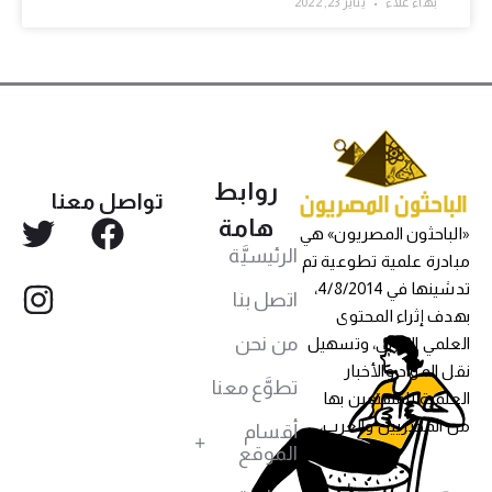
بهاء علاء
يناير 23, 2022
روابط
تواصل معنا
هامة
«الباحثون المصريون» هي
الرئيسيَّة
مبادرة علمية تطوعية تم
تدشينها في 4/8/2014،
اتصل بنا
بهدف إثراء المحتوى
من نحن
العلمي العربي، وتسهيل
نقل المواد والأخبار
تطوَّع معنا
العلمية للمهتمين بها
من المصريين والعرب،
أقسام
الموقع