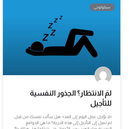
سيكولوجي
لمَ الانتظار؟ الجذور النفسية
للتأجيل
«لا تؤجل عمل اليوم إلى الغد»، هل سألت نفسك من قبل
لم نميل إلى التأجيل إلى هذه الدرجة؟ ما هي الدوافع
النفسية وراء الهرب من الأعمال حتى تتراكم؟ هل هناك حلٌّ