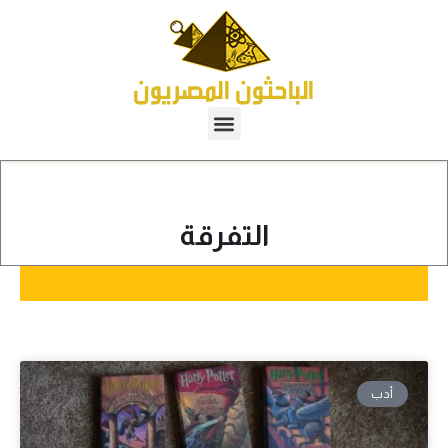
التفرقة
أدب