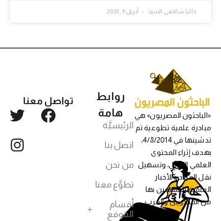
داليا شافعي السيد
أبريل 9, 2020
روابط
تواصل معنا
هامة
«الباحثون المصريون» هي
الرئيسيَّة
مبادرة علمية تطوعية تم
تدشينها في 4/8/2014،
اتصل بنا
بهدف إثراء المحتوى
من نحن
العلمي العربي، وتسهيل
نقل المواد والأخبار
تطوَّع معنا
العلمية للمهتمين بها
من المصريين والعرب،
أقسام
الموقع