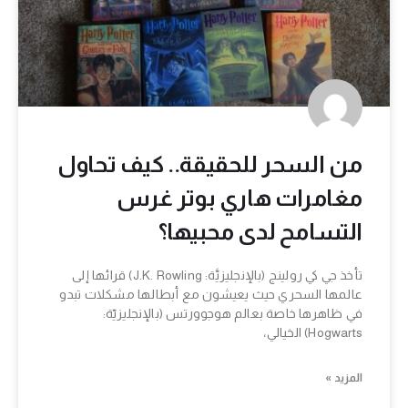
من السحر للحقيقة.. كيف تحاول
مغامرات هاري بوتر غرس
التسامح لدى محبيها؟
تأخذ جي كي رولينج (بالإنجليزيَّة: J.K. Rowling) قرائها إلى
عالمها السحري حيث يعيشون مع أبطالها مشكلات تبدو
في ظاهرها خاصة بعالم هوجوورتس (بالإنجليزيّة:
Hogwarts) الخيالي،
المزيد »