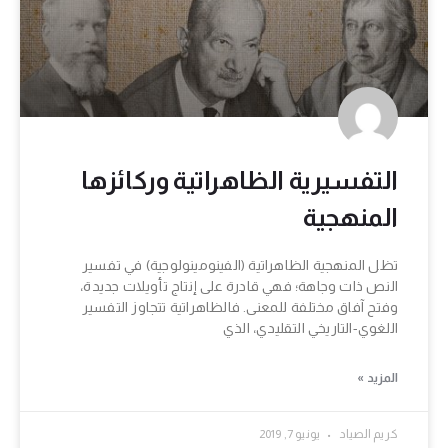
التفسيرية الظاهراتية وركائزها
المنهجية
تظل المنهجية الظاهراتية (الفينومينولوجية) في تفسير
النص ذات وجاهة؛ فهي قادرة على إنتاج تأويلات جديدة،
وفتح آفاق مختلفة للمعنى. فالظاهراتية تتجاوز التفسير
اللغوي-التاريخي التقليدي، الذي
المزيد »
كريم الصياد
يونيو 7, 2019