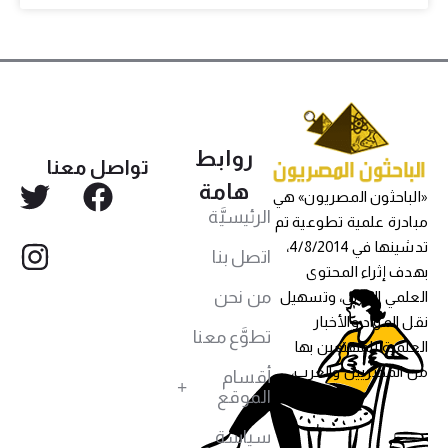
روابط
تواصل معنا
هامة
«الباحثون المصريون» هي
الرئيسيَّة
مبادرة علمية تطوعية تم
تدشينها في 4/8/2014،
اتصل بنا
بهدف إثراء المحتوى
من نحن
العلمي العربي، وتسهيل
نقل المواد والأخبار
تطوَّع معنا
العلمية للمهتمين بها
من المصريين والعرب،
أقسام
الموقع
سياسة