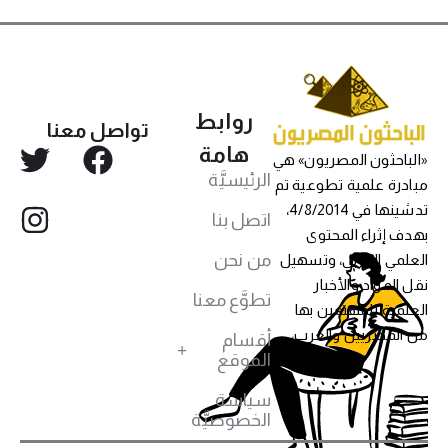
روابط
تواصل معنا
هامة
«الباحثون المصريون» هي
الرئيسيَّة
مبادرة علمية تطوعية تم
تدشينها في 4/8/2014،
اتصل بنا
بهدف إثراء المحتوى
من نحن
العلمي العربي، وتسهيل
نقل المواد والأخبار
تطوَّع معنا
العلمية للمهتمين بها
من المصريين والعرب،
أقسام
الموقع
سياسة
الخصوصيَّة