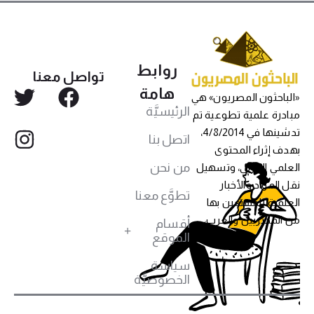
روابط
تواصل معنا
هامة
«الباحثون المصريون» هي
الرئيسيَّة
مبادرة علمية تطوعية تم
تدشينها في 4/8/2014،
اتصل بنا
بهدف إثراء المحتوى
من نحن
العلمي العربي، وتسهيل
نقل المواد والأخبار
تطوَّع معنا
العلمية للمهتمين بها
من المصريين والعرب،
أقسام
الموقع
سياسة
الخصوصيَّة