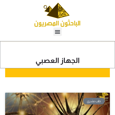
الجهاز العصبي
طب بشري