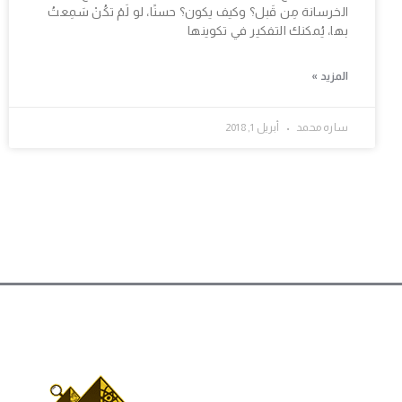
الخرسانة مِن قَبل؟ وكيف يكون؟ حسنًا، لو لَمْ تكُنْ سَمِعتُ
بها، يُمكنك التفكير في تكوينها
المزيد »
ساره محمد
أبريل 1, 2018