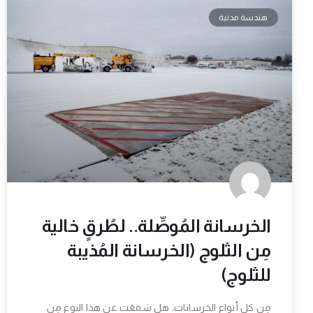
هندسة مدنية
الخرسانة المُوصِّلة.. لطُرقٍ خالية
مِن الثلوج (الخرسانة المُذيبة
للثلوج)
مِن كل أنواع الخرسانات، هل سَمعْت عن هذا النوع مِن