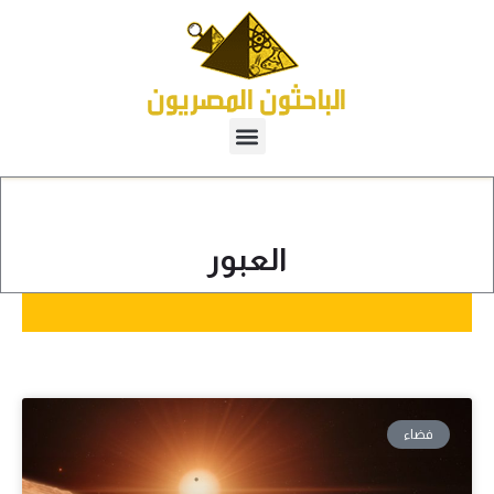
العبور
فضاء