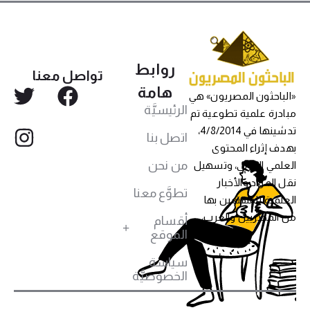
روابط
تواصل معنا
هامة
«الباحثون المصريون» هي
الرئيسيَّة
مبادرة علمية تطوعية تم
تدشينها في 4/8/2014،
اتصل بنا
بهدف إثراء المحتوى
من نحن
العلمي العربي، وتسهيل
نقل المواد والأخبار
تطوَّع معنا
العلمية للمهتمين بها
من المصريين والعرب،
أقسام
الموقع
سياسة
الخصوصيَّة