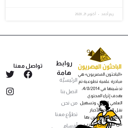
ريم أحمد
أكتوبر 21, 2020
روابط
تواصل معنا
هامة
«الباحثون المصريون» هي
الرئيسيَّة
مبادرة علمية تطوعية تم
تدشينها في 4/8/2014،
اتصل بنا
بهدف إثراء المحتوى
من نحن
العلمي العربي، وتسهيل
نقل المواد والأخبار
تطوَّع معنا
العلمية للمهتمين بها
من المصريين والعرب،
أقسام