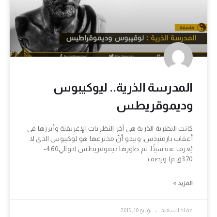
المدرسة الذرية.. ليوكيبوس
وديموقريطس
كانت النظرية الذرية هي آخر النظريات الإغريقية وأبرزها في
أعقاب بارمنيدس، ويبدو أنّ مخترعها هو لوكيبوس الذي لا
يُعرف عنه شيئًا، ثم طورها ديموقريطس (حوالي460-
370ق.م).ويصف
المزيد »
عماد السعيد
يونيو 10, 2015