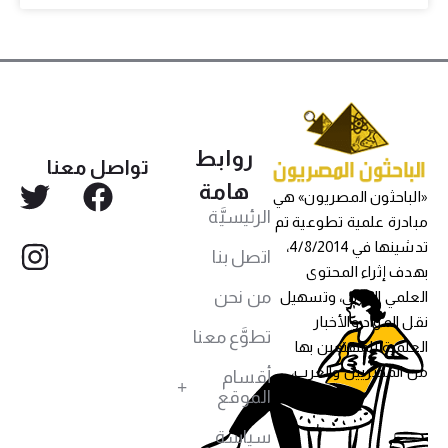
روابط
تواصل معنا
هامة
«الباحثون المصريون» هي
الرئيسيَّة
مبادرة علمية تطوعية تم
تدشينها في 4/8/2014،
اتصل بنا
بهدف إثراء المحتوى
من نحن
العلمي العربي، وتسهيل
نقل المواد والأخبار
تطوَّع معنا
العلمية للمهتمين بها
من المصريين والعرب،
أقسام
الموقع
سياسة