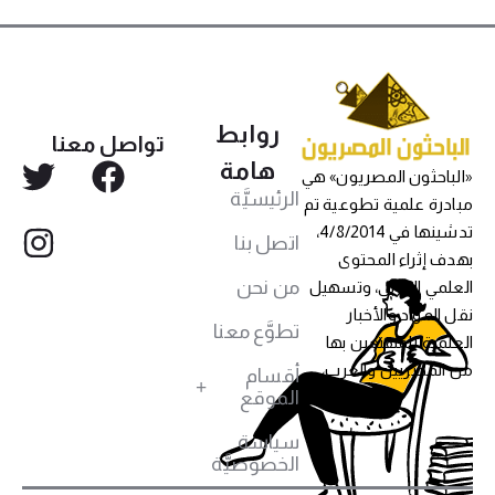
روابط
تواصل معنا
هامة
«الباحثون المصريون» هي
الرئيسيَّة
مبادرة علمية تطوعية تم
تدشينها في 4/8/2014،
اتصل بنا
بهدف إثراء المحتوى
من نحن
العلمي العربي، وتسهيل
نقل المواد والأخبار
تطوَّع معنا
العلمية للمهتمين بها
من المصريين والعرب،
أقسام
الموقع
سياسة
الخصوصيَّة