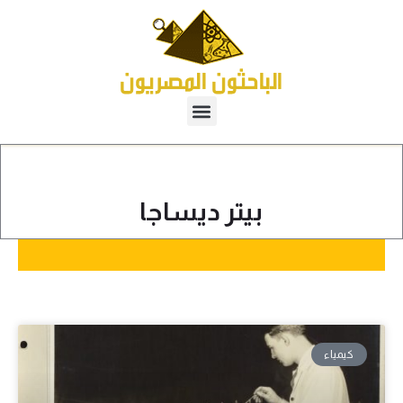
بيتر ديساجا
كيمياء