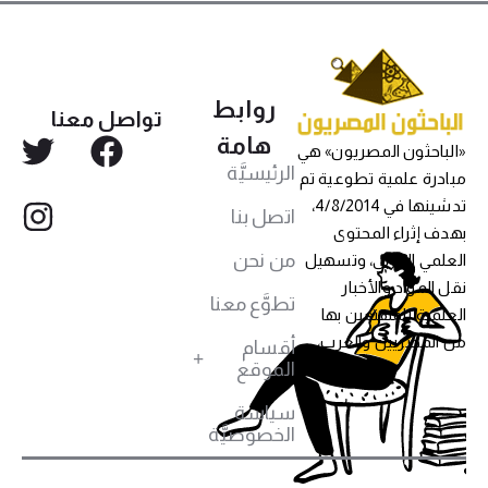
روابط
تواصل معنا
هامة
«الباحثون المصريون» هي
الرئيسيَّة
مبادرة علمية تطوعية تم
تدشينها في 4/8/2014،
اتصل بنا
بهدف إثراء المحتوى
من نحن
العلمي العربي، وتسهيل
نقل المواد والأخبار
تطوَّع معنا
العلمية للمهتمين بها
من المصريين والعرب،
أقسام
الموقع
سياسة
الخصوصيَّة