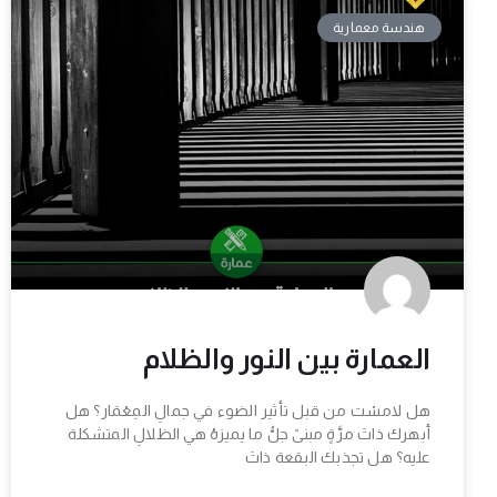
هندسة معمارية
العمارة بين النور والظلام
هل لامسْت من قبل تأثير الضوء في جمالِ المِعْمَار؟ هل
أبهرك ذاتَ مرَّةٍ مبنىً جلُّ ما يميزهُ هي الظلالِ المتشكلة
عليه؟ هل تجذبك البقعة ذاتَ