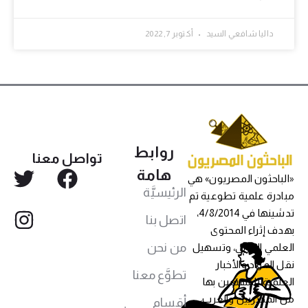
داليا شافعي السيد
أكتوبر 7, 2022
روابط
تواصل معنا
هامة
«الباحثون المصريون» هي
الرئيسيَّة
مبادرة علمية تطوعية تم
تدشينها في 4/8/2014،
اتصل بنا
بهدف إثراء المحتوى
من نحن
العلمي العربي، وتسهيل
نقل المواد والأخبار
تطوَّع معنا
العلمية للمهتمين بها
من المصريين والعرب،
أقسام