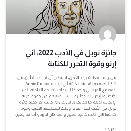
جائزة نوبل في الأدب 2022: آني
إرنو وقوة التحرر للكتابة
من رحم المعاناة يولد الأمل، لا يمكن أن نجد جملة أدق من
تلك لوصف ما قدمته الكاتبة آني إرنو- Annie Erneaux
للمجتمع الفرنسي وتحديدًا لسيدات الطبقة العاملة، الذين
اضُطروا لإجراءات خطيرة بسبب منعهم عن حقوق حرية
الإنجاب؛ لذلك ما قد يفرق آني عن اي كاتبٍ أخر حصد جائزة
نوبل في الأدب لهذا العام، وذلك لشجاعتها الأدبية وقوة
كتابتها التي كانت كافية لتغيير واقعًا كان لا يبدو أنه قد يتغير.
المزيد »